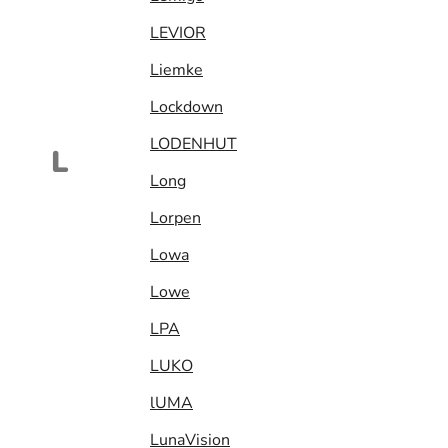
LEVIOR
Liemke
Lockdown
LODENHUT
L
Long
Lorpen
Lowa
Lowe
LPA
LUKO
lUMA
LunaVision