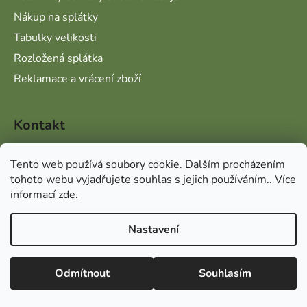
Nákup na splátky
Tabulky velikosti
Rozložená splátka
Reklamace a vrácení zboží
Kontakt
info
@
vseprolov.cz
Tento web používá soubory cookie. Dalším procházením
tohoto webu vyjadřujete souhlas s jejich používáním.. Více
+420 720 112 887
informací
zde
.
Nastavení
Odebírat newsletter
Vážení zákazníci, v případě dotazů vás prosíme
o přednostní e-mailovou komunikaci, kterou
Odmítnout
Souhlasím
Vložte svůj e-mail a my vám budeme zasílat informace o
vyřizujeme průběžně po celý den. Pokud
upřednostňujete telefonický kontakt, napište
nových produktech na našem e-shopu.
nám e-mail s telefonním číslem a zavoláme