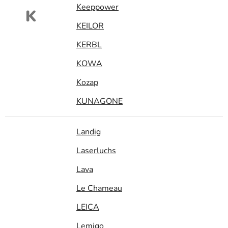
Keeppower
K
KEILOR
KERBL
KOWA
Kozap
KUNAGONE
Landig
Laserluchs
Lava
Le Chameau
LEICA
Lemigo