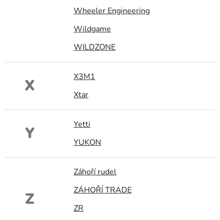
Wheeler Engineering
Wildgame
WILDZONE
X3M1
X
Xtar
Yetti
Y
YUKON
Záhoří rudel
ZÁHOŘÍ TRADE
Z
ZR