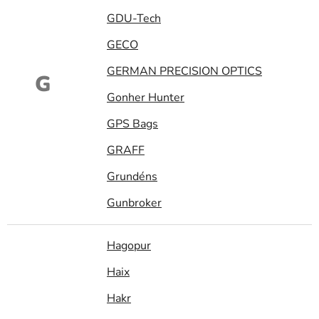
GDU-Tech
GECO
GERMAN PRECISION OPTICS
G
Gonher Hunter
GPS Bags
GRAFF
Grundéns
Gunbroker
Hagopur
Haix
Hakr