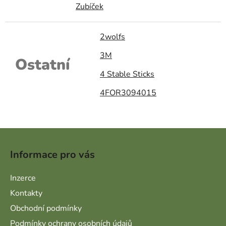
Zubíček
2wolfs
3M
Ostatní
4 Stable Sticks
4FOR3094015
Zápatí
Informace pro vás
Inzerce
Kontakty
Obchodní podmínky
Podmínky ochrany osobních údajů