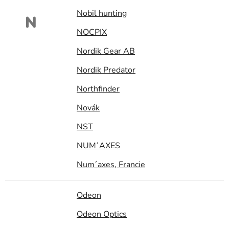
Nobil hunting
N
NOCPIX
Nordik Gear AB
Nordik Predator
Northfinder
Novák
NST
NUM´AXES
Num´axes, Francie
Odeon
Odeon Optics