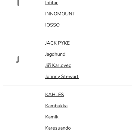
I
Infitac
INNOMOUNT
IOSSO
JACK PYKE
Jagdhund
J
Jiří Karlovec
Johnny Stewart
KAHLES
Kambukka
Kamík
Karesuando