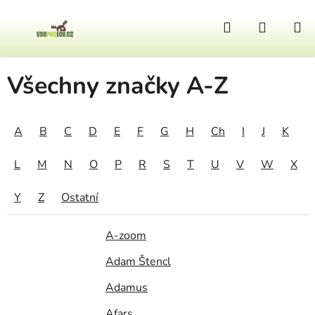
Přejít na obsah
Hledat
NÁKUP
Domů
/
Prodávané značky
Všechny značky A-Z
A
B
C
D
E
F
G
H
Ch
I
J
K
L
M
N
O
P
R
S
T
U
V
W
X
Y
Z
Ostatní
A-zoom
Adam Štencl
Adamus
Afars