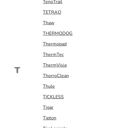
TenoTrail
TETRAO
Thaw
THERMODOG
Thermopad
ThermTec
ThermVisia
T
ThorroClean
Thule
TICKLESS
Tigar
Tipton