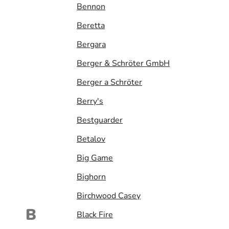
Bennon
Beretta
Bergara
Berger & Schröter GmbH
Berger a Schröter
Berry's
Bestguarder
Betalov
Big Game
Bighorn
Birchwood Casey
B
Black Fire