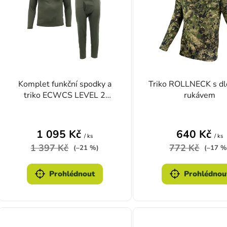
Komplet funkční spodky a
Triko ROLLNECK s d
triko ECWCS LEVEL 2
rukávem
ZELENÉ
1 095 Kč
640 Kč
/ ks
/ ks
1 397 Kč
772 Kč
(–21 %)
(–17 %
Prohlédnout
Prohlédnou