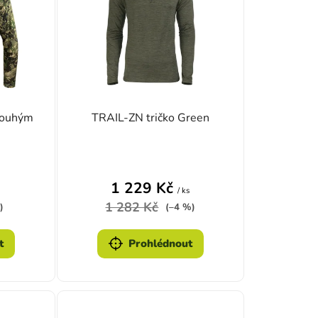
louhým
TRAIL-ZN tričko Green
1 229 Kč
/ ks
1 282 Kč
)
(–4 %)
t
Prohlédnout