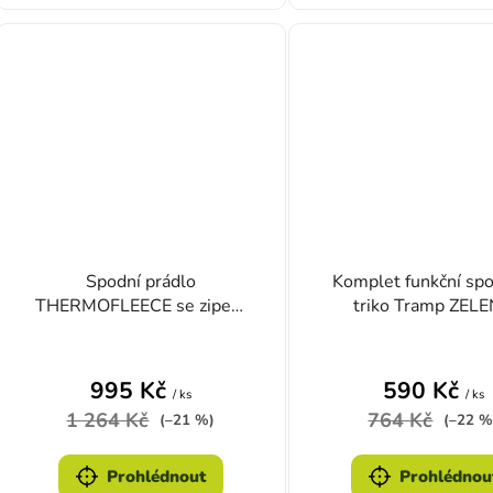
Spodní prádlo
Komplet funkční spo
THERMOFLEECE se zipem
triko Tramp ZEL
ZELENÉ
995 Kč
590 Kč
/ ks
/ ks
1 264 Kč
764 Kč
(–21 %)
(–22 %
Prohlédnout
Prohlédnou