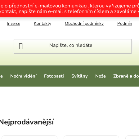
me o přednostní e-mailovou komunikaci, kterou vyřizujeme p
 kontakt, napište nám e-mail s telefonním číslem a zavoláme
Inzerce
Kontakty
Obchodní podmínky
Podmínky o
ze
Noční vidění
Fotopasti
Svítilny
Nože
Zbraně a do
Nejprodávanější