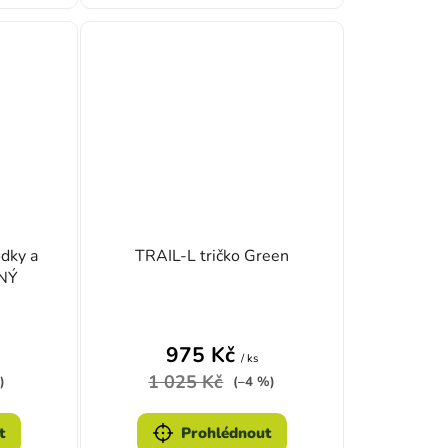
dky a
TRAIL-L tričko Green
ENÝ
975 Kč
/ ks
1 025 Kč
)
(–4 %)
t
Prohlédnout