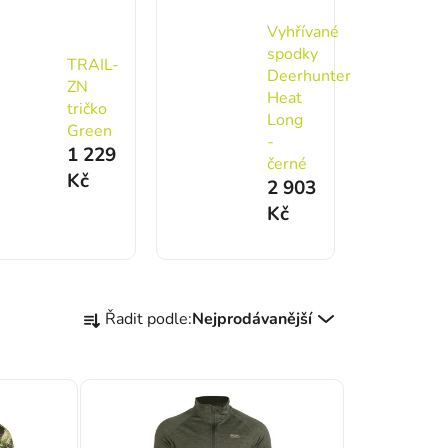
Vyhřívané
spodky
TRAIL-
Deerhunter
ZN
Heat
tričko
Long
Green
-
1 229
černé
Kč
2 903
Kč
Řazení produktů
Řadit podle:
Nejprodávanější