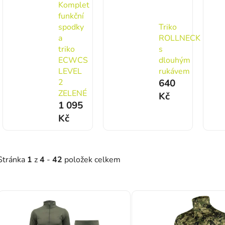
Komplet
funkční
spodky
Triko
a
ROLLNECK
triko
s
ECWCS
dlouhým
LEVEL
rukávem
2
640
ZELENÉ
Kč
1 095
Kč
Stránka
1
z
4
-
42
položek celkem
Výpis produktů