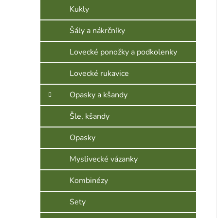
Kukly
Šály a nákrčníky
Lovecké ponožky a podkolenky
Lovecké rukavice
Opasky a kšandy
Šle, kšandy
Opasky
Myslivecké vázanky
Kombinézy
Sety