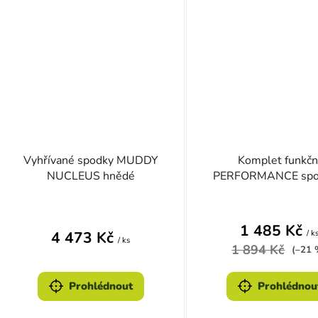
Vyhřívané spodky MUDDY
Komplet funkčn
NUCLEUS hnědé
PERFORMANCE spo
triko ZELENÝ
1 485 Kč
/ k
4 473 Kč
/ ks
1 894 Kč
(–21 
Prohlédnout
Prohlédnou