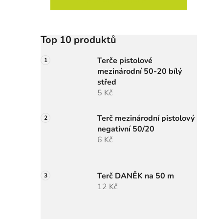
ROZBALIT FILTR
Top 10 produktů
Terče pistolové
mezinárodní 50-20 bílý
střed
5 Kč
Terč mezinárodní pistolový
negativní 50/20
6 Kč
Terč DANĚK na 50 m
12 Kč