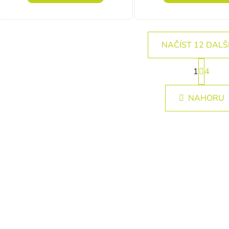
NAČÍST 12 DALŠ
Stránk
1
4
Ovlád
NAHORU