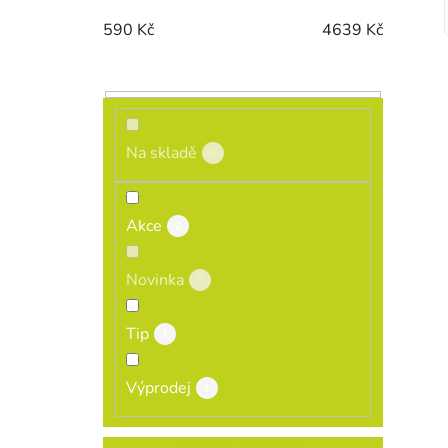
590
Kč
4639
Kč
Na skladě
0
Akce
2
Novinka
0
Tip
1
Výprodej
1