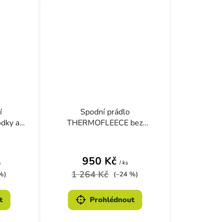
í
Spodní prádlo
dky a
THERMOFLEECE bez
límečku ZELENÉ
950 Kč
s
/ ks
1 264 Kč
%)
(–24 %)
t
Prohlédnout