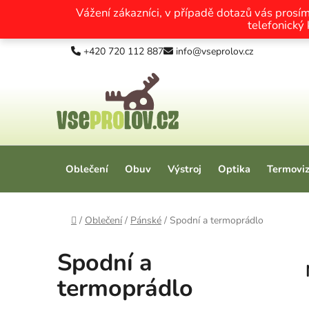
Vážení zákazníci, v případě dotazů vás prosí
telefonický
Přejít na obsah
+420 720 112 887
info@vseprolov.cz
Oblečení
Obuv
Výstroj
Optika
Termovi
Domů
/
Oblečení
/
Pánské
/
Spodní a termoprádlo
Spodní a
termoprádlo