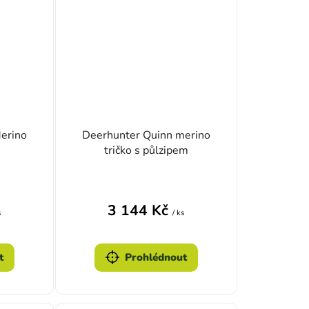
erino
Deerhunter Quinn merino
tričko s půlzipem
3 144 Kč
s
/ ks
t
Prohlédnout