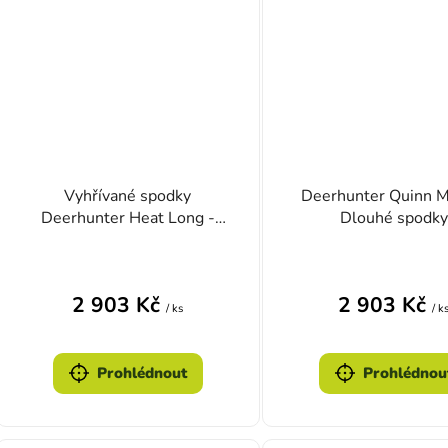
Vyhřívané spodky
Deerhunter Quinn M
Deerhunter Heat Long -
Dlouhé spodky
černé
2 903 Kč
2 903 Kč
/ ks
/ k
Prohlédnout
Prohlédnou