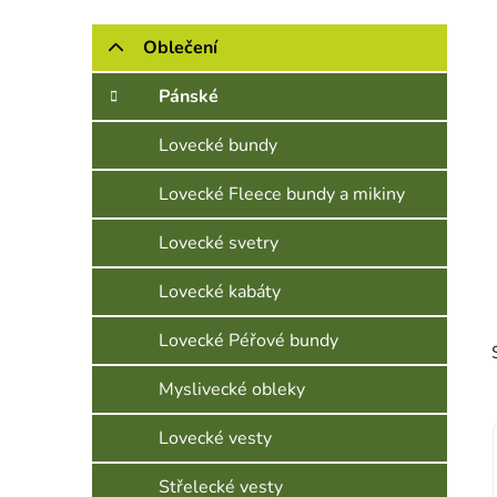
Postranní panel
Kategorie
Přeskočit kategorie
Oblečení
Pánské
Lovecké bundy
Lovecké Fleece bundy a mikiny
Lovecké svetry
Lovecké kabáty
Lovecké Péřové bundy
Myslivecké obleky
Lovecké vesty
Střelecké vesty