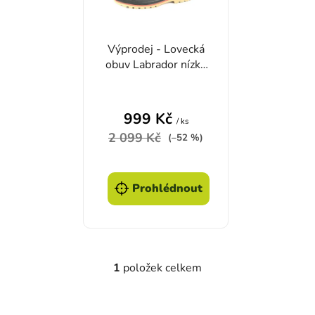
Výprodej - Lovecká
obuv Labrador nízké
- 45/46
Průměrné hodnocení produktu je
999 Kč
/ ks
2 099 Kč
(–52 %)
Prohlédnout
1
položek celkem
Ovládací prvky výpisu