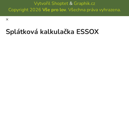
Vytvořil Shoptet
&
Graphik.cz
Copyright 2026
Vše pro lov
. Všechna práva vyhrazena.
×
Splátková kalkulačka ESSOX