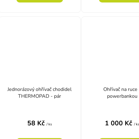
Jednorázový ohřívač chodidel
Ohřívač na ruce 
THERMOPAD - pár
powerbankou
58 Kč
1 000 Kč
/ ks
/ k