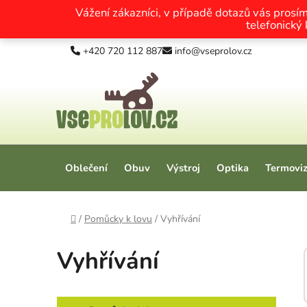
Vážení zákazníci, v případě dotazů vás prosí
telefonický
Přejít na obsah
+420 720 112 887
info@vseprolov.cz
Oblečení
Obuv
Výstroj
Optika
Termovi
Domů
/
Pomůcky k lovu
/
Vyhřívání
Vyhřívání
Postranní panel
Kategorie
Přeskočit kategorie