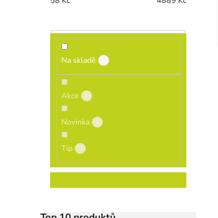
58
Kč
4889
Kč
Na skladě
1
Akce
0
Novinka
0
Tip
0
ROZBALIT FILTR
Top 10 produktů