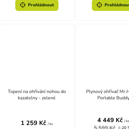
Prohlédnout
Prohlédnou
Topení na ohřívání nohou do
Plynový ohřívač Mr.
kazatelny - zelené
Portable Budd
Průměrn
4 449 Kč
/ k
1 259 Kč
/ ks
5 599 Kč
(–20 