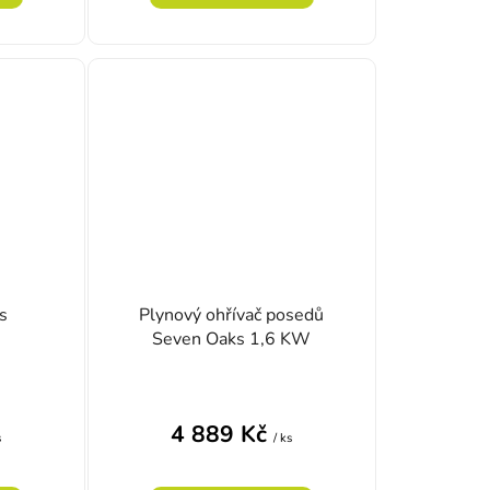
s
Plynový ohřívač posedů
Seven Oaks 1,6 KW
4 889 Kč
s
/ ks