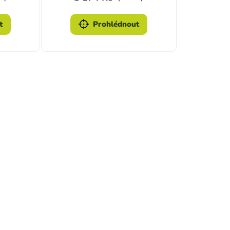
t
Prohlédnout
ací prvky výpisu