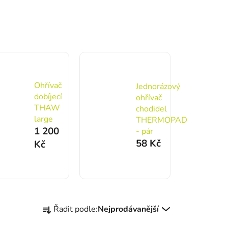
Ohřívač
Jednorázový
dobíjecí
ohřívač
THAW
chodidel
large
THERMOPAD
1 200
- pár
58 Kč
Kč
Řazení produktů
Řadit podle:
Nejprodávanější