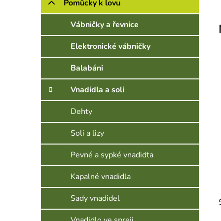
Pomůcky k lovu
Vábničky a řevnice
Elektronické vábničky
Balabáni
Vnadidla a soli
Dehty
Soli a lizy
Pevné a sypké vnadidta
Kapalné vnadidla
Sady vnadidel
Vnadidlo ve spreji