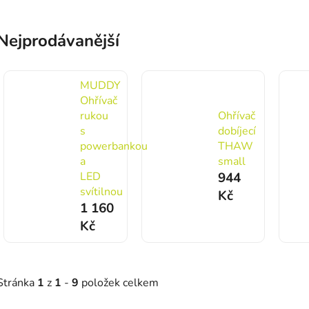
Nejprodávanější
MUDDY
Ohřívač
rukou
Ohřívač
s
dobíjecí
powerbankou
THAW
a
small
LED
944
svítilnou
Kč
1 160
Kč
Stránka
1
z
1
-
9
položek celkem