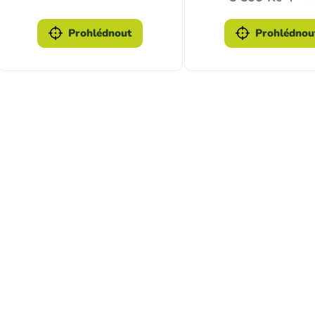
Prohlédnout
Prohlédnou
Ovlád