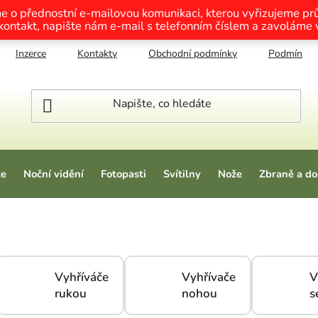
me o přednostní e-mailovou komunikaci, kterou vyřizujeme p
 kontakt, napište nám e-mail s telefonním číslem a zavoláme
Inzerce
Kontakty
Obchodní podmínky
Podmínky o
ze
Noční vidění
Fotopasti
Svítilny
Nože
Zbraně a do
Vyhříváče
Vyhřívače
V
rukou
nohou
s