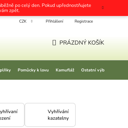
růběžně po celý den. Pokud upřednostňujete
 vám zpět.
CZK
Přihlášení
Registrace
chrany osobních údajů
Nákup na splátky
Tabulky velikosti
PRÁZDNÝ KOŠÍK
NÁKUPNÍ KOŠÍK
plňky
Pomůcky k lovu
Kamufláž
Ostatní výbava
Love
yhřívaní
Vyhřívání
ezení
kazatelny