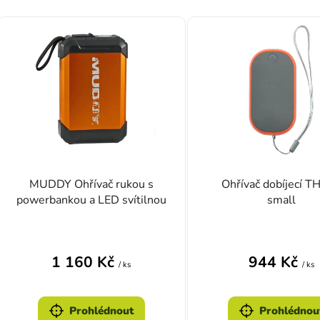
Výpis produktů
MUDDY Ohřívač rukou s
Ohřívač dobíjecí 
powerbankou a LED svítilnou
small
1 160 Kč
944 Kč
/ ks
/ ks
Prohlédnout
Prohlédnou