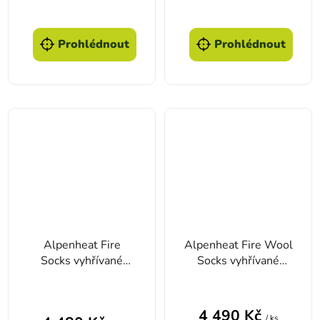
Prohlédnout
Prohlédnout
Alpenheat Fire
Alpenheat Fire Wool
Socks vyhřívané
Socks vyhřívané
ponožky bavlněné s
ponožky Merino s
Průměrné hodnoc
APP
APP
4 490 Kč
/ ks