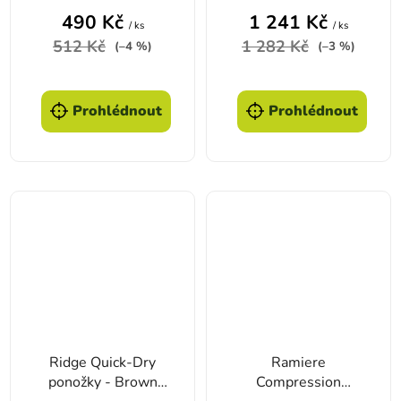
490 Kč
1 241 Kč
/ ks
/ ks
512 Kč
1 282 Kč
(–4 %)
(–3 %)
Prohlédnout
Prohlédnout
Ridge Quick-Dry
Ramiere
ponožky - Brown
Compression