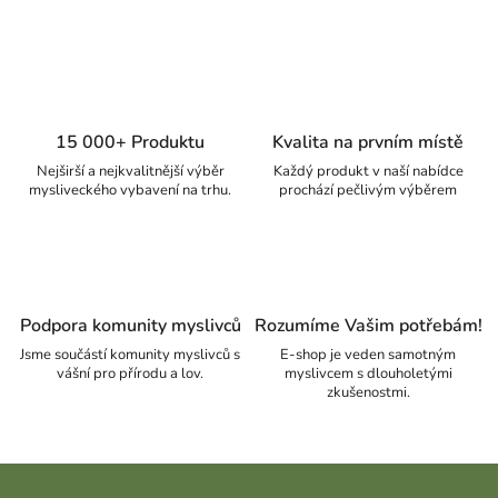
15 000+ Produktu
Kvalita na prvním místě
Nejširší a nejkvalitnější výběr
Každý produkt v naší nabídce
mysliveckého vybavení na trhu.
prochází pečlivým výběrem
Podpora komunity myslivců
Rozumíme Vašim potřebám!
Jsme součástí komunity myslivců s
E-shop je veden samotným
vášní pro přírodu a lov.
myslivcem s dlouholetými
zkušenostmi.
Zápatí