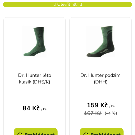
Otevřít filtr
Výpis produktů
Dr. Hunter léto
Dr. Hunter podzim
klasik (DHS/K)
(DHH)
159 Kč
/ ks
84 Kč
/ ks
167 Kč
(–4 %)
Prohlédnout
Prohlédnout