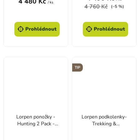
4 480 Kč
/ ks
4 760 Kč
(–5 %)
Prohlédnout
Prohlédnout
TIP
Lorpen ponožky -
Lorpen podkolenky-
Hunting 2 Pack -
Trekking &
Conifer
Expedition Polartec
over calf