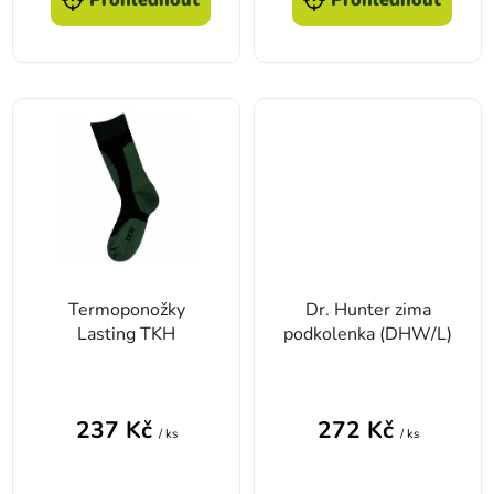
Termoponožky
Dr. Hunter zima
Lasting TKH
podkolenka (DHW/L)
237 Kč
272 Kč
/ ks
/ ks