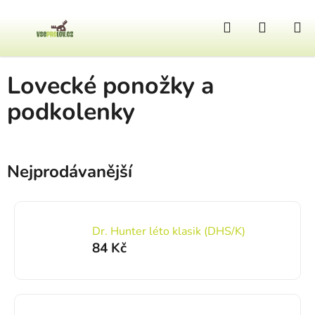
Přejít na obsah
Hledat
NÁKUP
Domů
/
Oblečení
/
Dámské
/
Lovecké ponožky a podkolenky
Lovecké ponožky a
podkolenky
Nejprodávanější
Dr. Hunter léto klasik (DHS/K)
84 Kč