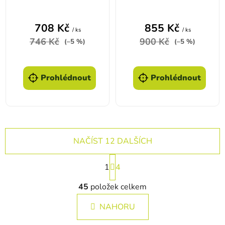
Bark
ponožky - Green
Moss
708 Kč
855 Kč
/ ks
/ ks
746 Kč
900 Kč
(–5 %)
(–5 %)
Prohlédnout
Prohlédnout
NAČÍST 12 DALŠÍCH
Stránkování
1
4
Ovládací prvky výpisu
45
položek celkem
NAHORU