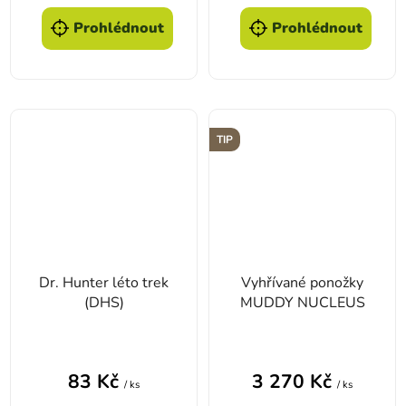
Prohlédnout
Prohlédnout
TIP
Dr. Hunter léto trek
Vyhřívané ponožky
(DHS)
MUDDY NUCLEUS
Průměrné hodnoc
83 Kč
3 270 Kč
/ ks
/ ks