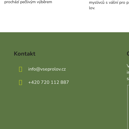
prochází pečlivým výběrem
myslivců s vášní pro p
lov.
Kontakt
V
info
@
vseprolov.cz
+420 720 112 887