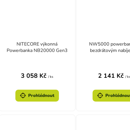
NITECORE výkonná
NW5000 powerban
Powerbanka NB20000 Gen3
bezdrátovým nabíj
3 058 Kč
2 141 Kč
/ ks
/ k
Prohlédnout
Prohlédnou