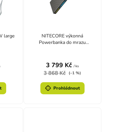
W large
NITECORE výkonná
Powerbanka do mrazu
SUMMIT 10000
é hodnocení produktu je 4,0 z 5 hvězdiček.
3 799 Kč
s
/ ks
3 868 Kč
(–1 %)
t
Prohlédnout