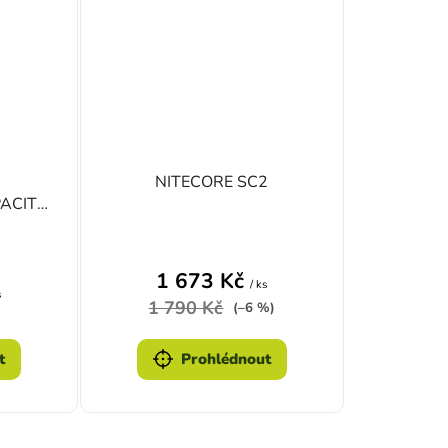
NITECORE SC2
ACITA
1 673 Kč
/ ks
s
1 790 Kč
(–6 %)
t
Prohlédnout
ací prvky výpisu