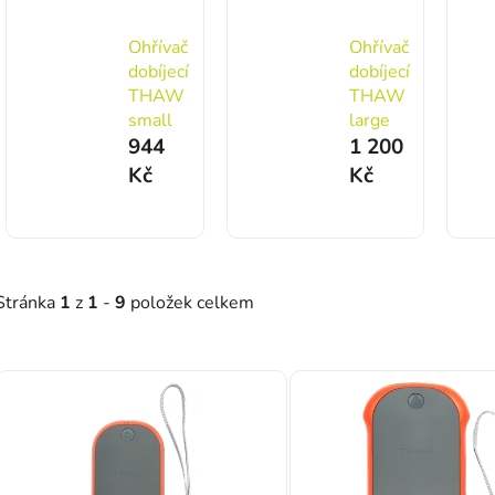
Ohřívač
Ohřívač
dobíjecí
dobíjecí
THAW
THAW
small
large
944
1 200
Kč
Kč
Stránka
1
z
1
-
9
položek celkem
Výpis produktů