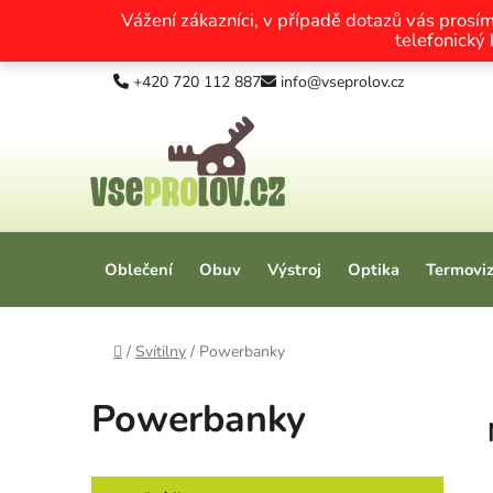
Vážení zákazníci, v případě dotazů vás prosí
telefonický
Přejít na obsah
+420 720 112 887
info@vseprolov.cz
Oblečení
Obuv
Výstroj
Optika
Termovi
Domů
/
Svítilny
/
Powerbanky
Powerbanky
Postranní panel
Kategorie
Přeskočit kategorie