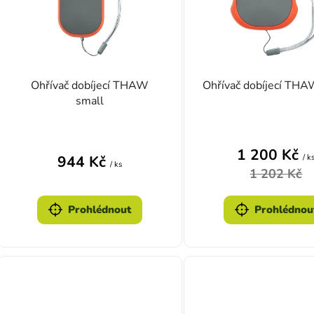
Ohřívač dobíjecí THAW
Ohřívač dobíjecí THA
small
Průměrn
1 200 Kč
/ k
944 Kč
/ ks
1 202 Kč
Prohlédnout
Prohlédnou