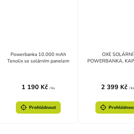
Powerbanka 10.000 mAh
OXE SOLÁRNÍ
Tenolix se solárním panelem
POWERBANKA, KAP
33800 mAh
1 190 Kč
2 399 Kč
/ ks
/ k
Prohlédnout
Prohlédnou
Ovlád