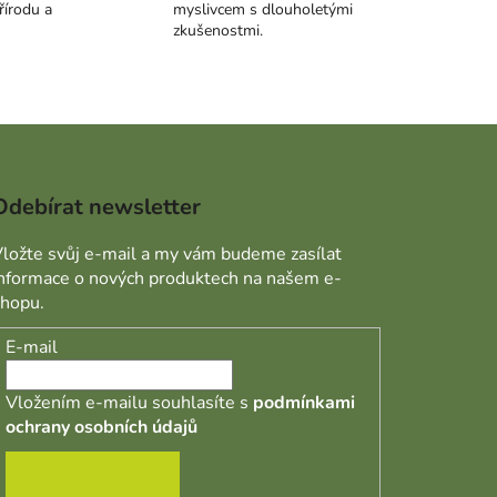
řírodu a
myslivcem s dlouholetými
zkušenostmi.
Odebírat newsletter
ložte svůj e-mail a my vám budeme zasílat
informace o nových produktech na našem e-
shopu.
E-mail
Vložením e-mailu souhlasíte s
podmínkami
ochrany osobních údajů
PŘIHLÁSIT SE