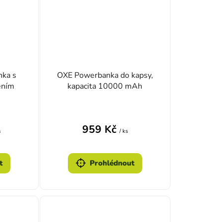
ka s
OXE Powerbanka do kapsy,
ením
kapacita 10000 mAh
959 Kč
s
/ ks
t
Prohlédnout