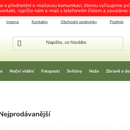
me o přednostní e-mailovou komunikaci, kterou vyřizujeme p
 kontakt, napište nám e-mail s telefonním číslem a zavoláme
Inzerce
Kontakty
Obchodní podmínky
Podmínky o
ze
Noční vidění
Fotopasti
Svítilny
Nože
Zbraně a do
Nejprodávanější