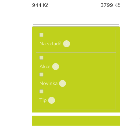
944
Kč
3799
Kč
Na skladě
0
Akce
0
Novinka
0
Tip
0
ROZBALIT FILTR