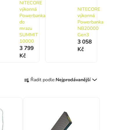
NITECORE
výkonná
NITECORE
Powerbanka
výkonná
do
Powerbanka
mrazu
NB20000
SUMMIT
Gen3
10000
3 058
3 799
Kč
Kč
Řazení produktů
Řadit podle:
Nejprodávanější