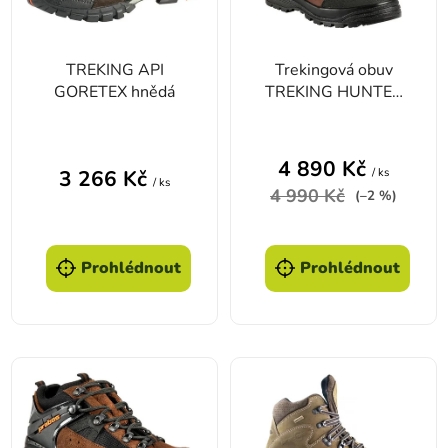
TREKING API
Trekingová obuv
GORETEX hnědá
TREKING HUNTER
FOX GORETEX
4 890 Kč
/ ks
3 266 Kč
/ ks
4 990 Kč
(–2 %)
Prohlédnout
Prohlédnout