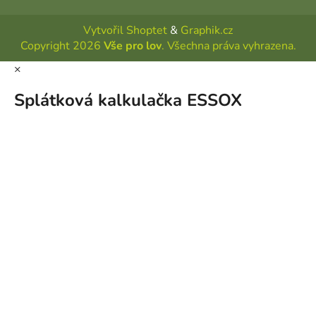
Vytvořil Shoptet
&
Graphik.cz
Copyright 2026
Vše pro lov
. Všechna práva vyhrazena.
×
Splátková kalkulačka ESSOX