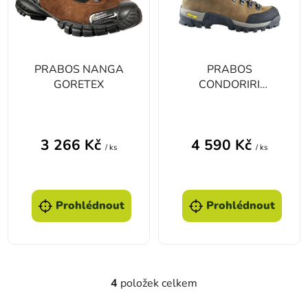
PRABOS NANGA
PRABOS
GORETEX
CONDORIRI
GORETEX - Hnědá
3 266 Kč
4 590 Kč
/ ks
/ ks
Prohlédnout
Prohlédnout
4
položek celkem
Ovládací prvky výpisu