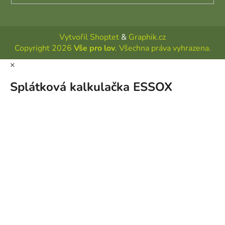
Vytvořil Shoptet
&
Graphik.cz
Copyright 2026
Vše pro lov
. Všechna práva vyhrazena.
×
Splátková kalkulačka ESSOX