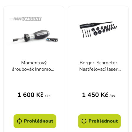
Výpis produktů
Momentový
Berger-Schroeter
šroubovák Innomout
Nastřelovací laser
0,8-6 Nm
univerzální
Průměrné hodnocení produktu je 4,0 z 5 hvězd
1 600 Kč
1 450 Kč
/ ks
/ ks
Prohlédnout
Prohlédnout