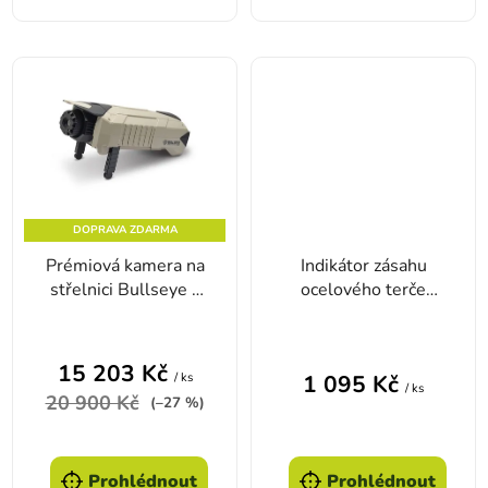
DOPRAVA ZDARMA
Prémiová kamera na
Indikátor zásahu
střelnici Bullseye -
ocelového terče
verze pro
Caldwell
odstřelovače
15 203 Kč
/ ks
1 095 Kč
/ ks
20 900 Kč
(–27 %)
Prohlédnout
Prohlédnout