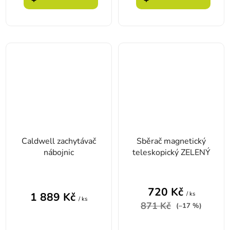
Caldwell zachytávač
Sběrač magnetický
nábojnic
teleskopický ZELENÝ
720 Kč
/ ks
1 889 Kč
/ ks
871 Kč
(–17 %)