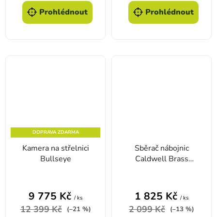
Prohlédnout
Prohlédnout
DOPRAVA ZDARMA
Kamera na střelnici
Sběrač nábojnic
Bullseye
Caldwell Brass
Catcher
9 775 Kč
1 825 Kč
/ ks
/ ks
12 399 Kč
2 099 Kč
(–21 %)
(–13 %)