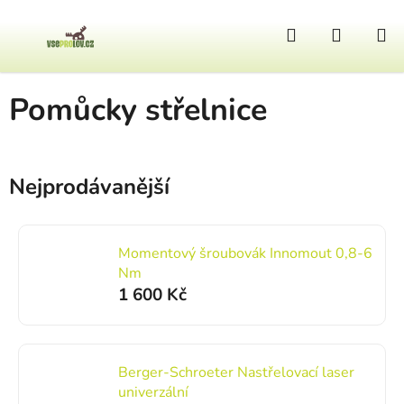
Přejít na obsah
Hledat
NÁKUP
Domů
/
Zbraně a doplňky
/
Pomůcky střelnice
Pomůcky střelnice
Nejprodávanější
Momentový šroubovák Innomout 0,8-6
Nm
1 600 Kč
Berger-Schroeter Nastřelovací laser
univerzální