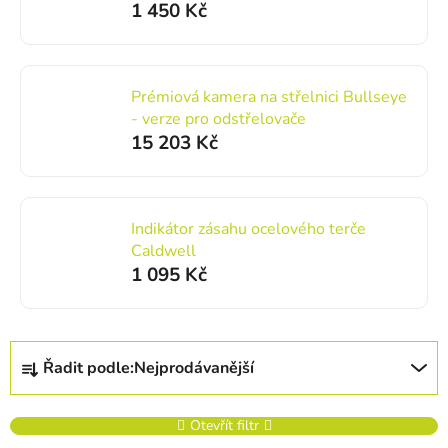
1 450 Kč
Prémiová kamera na střelnici Bullseye
- verze pro odstřelovače
15 203 Kč
Indikátor zásahu ocelového terče
Caldwell
1 095 Kč
Řazení produktů
Řadit podle:
Nejprodávanější
Otevřít filtr