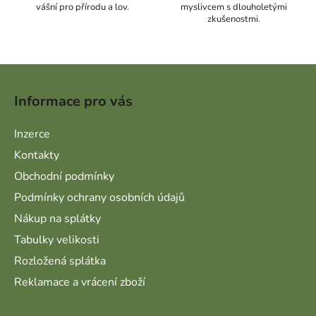
vášní pro přírodu a lov.
myslivcem s dlouholetými
zkušenostmi.
Zápatí
Informace pro vás
Inzerce
Kontakty
Obchodní podmínky
Podmínky ochrany osobních údajů
Nákup na splátky
Tabulky velikosti
Rozložená splátka
Reklamace a vrácení zboží