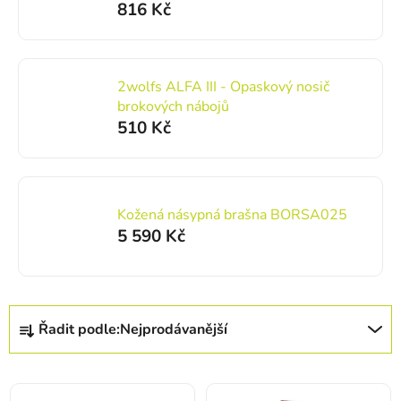
816 Kč
2wolfs ALFA III - Opaskový nosič
brokových nábojů
510 Kč
Kožená násypná brašna BORSA025
5 590 Kč
Řazení produktů
Řadit podle:
Nejprodávanější
Výpis produktů