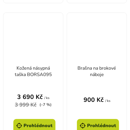
Kožená násypná
Brašna na brokové
taška BORSA095
náboje
3 690 Kč
/ ks
900 Kč
/ ks
3 999 Kč
(–7 %)
Prohlédnout
Prohlédnout