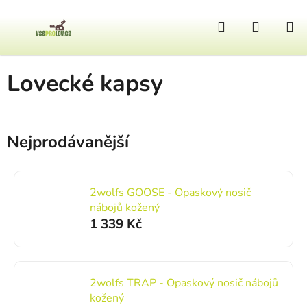
Přejít na obsah
Hledat
NÁKUP
Domů
/
Výstroj
/
Lovecké brašny
/
Lovecké kapsy
Lovecké kapsy
Postranní panel
Nejprodávanější
2wolfs GOOSE - Opaskový nosič
nábojů kožený
1 339 Kč
2wolfs TRAP - Opaskový nosič nábojů
kožený