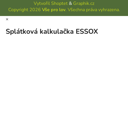
Vytvořil Shoptet
&
Graphik.cz
Copyright 2026
Vše pro lov
. Všechna práva vyhrazena.
×
Splátková kalkulačka ESSOX