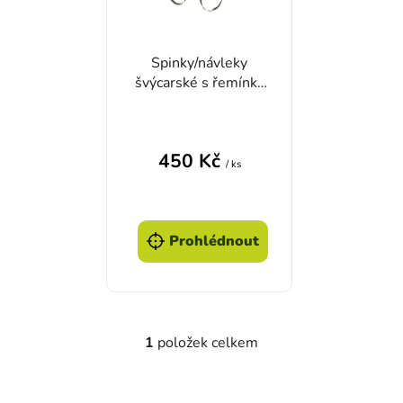
Spinky/návleky
švýcarské s řemínky
se zipem ŠEDÉ
450 Kč
/ ks
Prohlédnout
1
položek celkem
Ovládací prvky výpisu