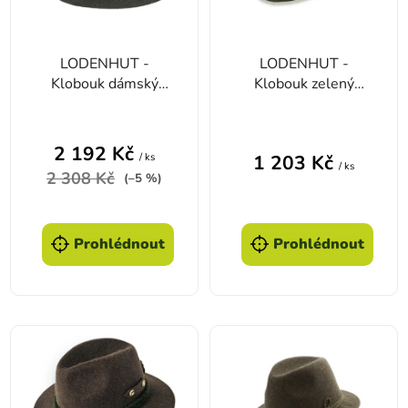
LODENHUT -
LODENHUT -
Klobouk dámský
Klobouk zelený
zelený 1013-105
1013-105
2 192 Kč
/ ks
1 203 Kč
/ ks
2 308 Kč
(–5 %)
Prohlédnout
Prohlédnout