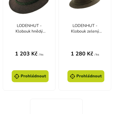
LODENHUT -
LODENHUT -
Klobouk hnědý
Klobouk zelený
1013-772
1014-105
1 203 Kč
1 280 Kč
/ ks
/ ks
Prohlédnout
Prohlédnout