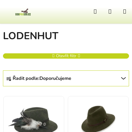
Přejít na obsah
Hledat
NÁKUP
Domů
/
Prodávané značky
/
LODENHUT
LODENHUT
Otevřít filtr
Řazení produktů
Řadit podle:
Doporučujeme
Výpis produktů