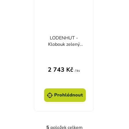
LODENHUT -
Klobouk zelený
1119-1904
2 743 Kč
/ ks
Prohlédnout
5
položek celkem