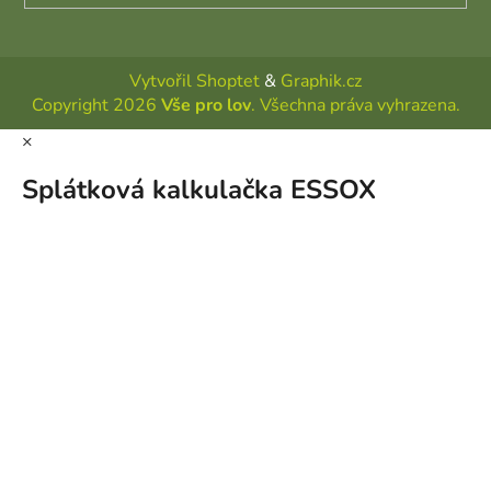
Vytvořil Shoptet
&
Graphik.cz
Copyright 2026
Vše pro lov
. Všechna práva vyhrazena.
×
Splátková kalkulačka ESSOX