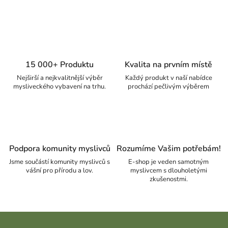
15 000+ Produktu
Kvalita na prvním místě
Nejširší a nejkvalitnější výběr
Každý produkt v naší nabídce
mysliveckého vybavení na trhu.
prochází pečlivým výběrem
Podpora komunity myslivců
Rozumíme Vašim potřebám!
Jsme součástí komunity myslivců s
E-shop je veden samotným
vášní pro přírodu a lov.
myslivcem s dlouholetými
zkušenostmi.
Zápatí