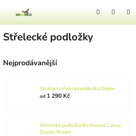
Přejít na obsah
Hledat
NÁKUP
Domů
/
Zbraně a doplňky
/
Střelecké podložky
Střelecké podložky
Nejprodávanější
Skládací střelecká podložka Odeon
1 290 Kč
od
Střelecká podložka Birchwood Casey,
Coyote Brown