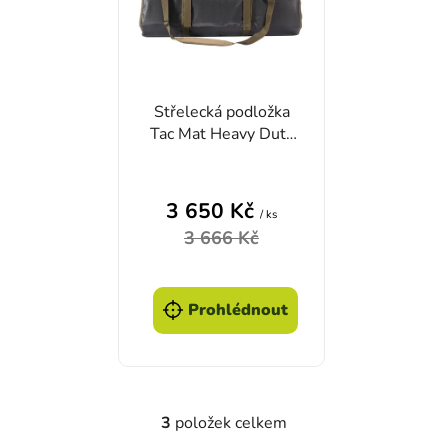
Střelecká podložka
Tac Mat Heavy Duty
- černá
Průměrné hodnocení produktu je
3 650 Kč
/ ks
3 666 Kč
Prohlédnout
3
položek celkem
Ovládací prvky výpisu