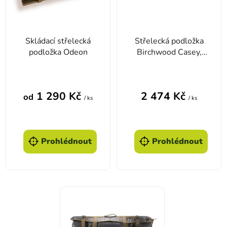
Skládací střelecká
Střelecká podložka
podložka Odeon
Birchwood Casey,
Coyote Brown
1 290 Kč
2 474 Kč
od
/ ks
/ ks
Prohlédnout
Prohlédnout