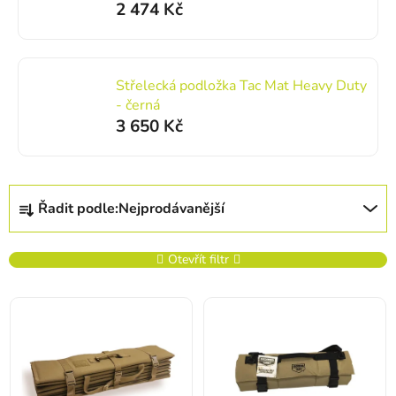
2 474 Kč
Střelecká podložka Tac Mat Heavy Duty
- černá
3 650 Kč
Řazení produktů
Řadit podle:
Nejprodávanější
Otevřít filtr
Výpis produktů