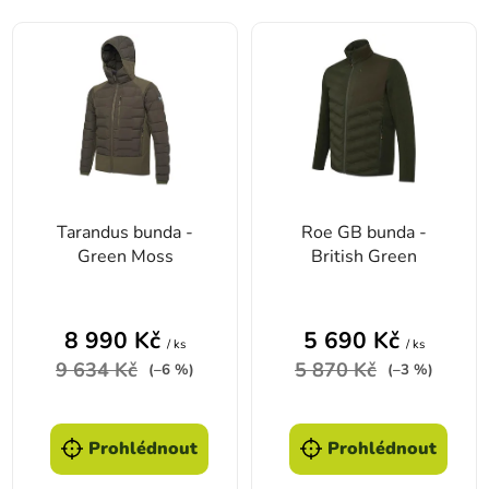
Výpis produktů
Tarandus bunda -
Roe GB bunda -
Green Moss
British Green
8 990 Kč
5 690 Kč
/ ks
/ ks
9 634 Kč
5 870 Kč
(–6 %)
(–3 %)
Prohlédnout
Prohlédnout