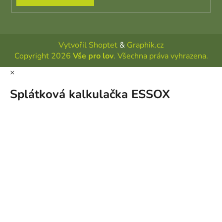
Vytvořil Shoptet
&
Graphik.cz
Copyright 2026
Vše pro lov
. Všechna práva vyhrazena.
×
Splátková kalkulačka ESSOX