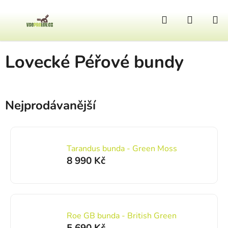
Přejít na obsah
Hledat
NÁKUP
Domů
/
Oblečení
/
Pánské
/
Lovecké Péřové bundy
Lovecké Péřové bundy
Nejprodávanější
Tarandus bunda - Green Moss
8 990 Kč
Roe GB bunda - British Green