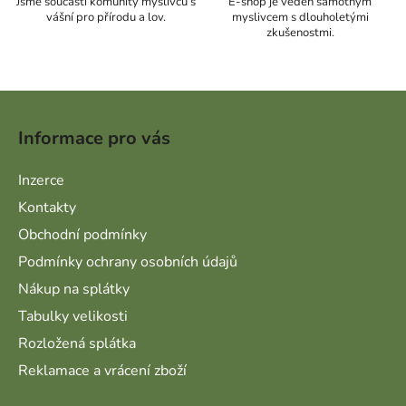
Jsme součástí komunity myslivců s
E-shop je veden samotným
vášní pro přírodu a lov.
myslivcem s dlouholetými
zkušenostmi.
Zápatí
Informace pro vás
Inzerce
Kontakty
Obchodní podmínky
Podmínky ochrany osobních údajů
Nákup na splátky
Tabulky velikosti
Rozložená splátka
Reklamace a vrácení zboží