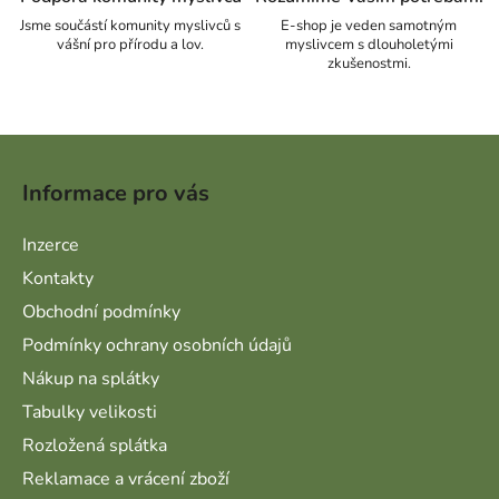
Jsme součástí komunity myslivců s
E-shop je veden samotným
vášní pro přírodu a lov.
myslivcem s dlouholetými
zkušenostmi.
Zápatí
Informace pro vás
Inzerce
Kontakty
Obchodní podmínky
Podmínky ochrany osobních údajů
Nákup na splátky
Tabulky velikosti
Rozložená splátka
Reklamace a vrácení zboží