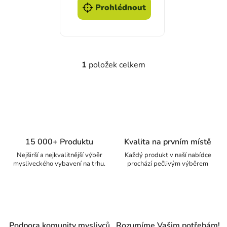
Prohlédnout
1
položek celkem
Ovládací prvky výpisu
15 000+ Produktu
Kvalita na prvním místě
Nejširší a nejkvalitnější výběr
Každý produkt v naší nabídce
mysliveckého vybavení na trhu.
prochází pečlivým výběrem
Podpora komunity myslivců
Rozumíme Vašim potřebám!