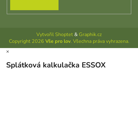
PŘIHLÁSIT SE
Vytvořil Shoptet
&
Graphik.cz
Copyright 2026
Vše pro lov
. Všechna práva vyhrazena.
×
Splátková kalkulačka ESSOX