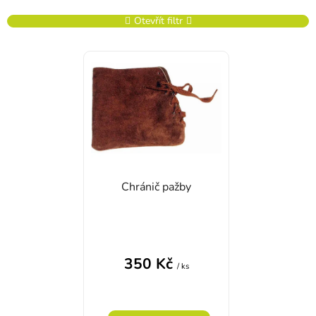
Otevřít filtr
Výpis produktů
Chránič pažby
350 Kč
/ ks