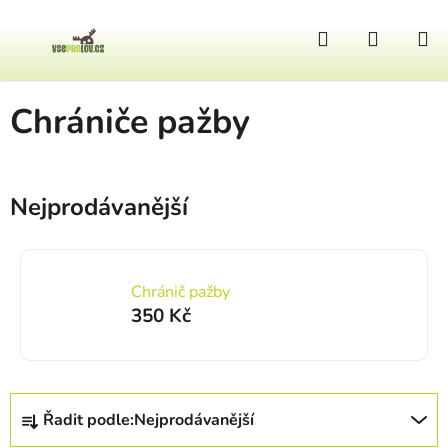
Přejít na obsah
Hledat
NÁKUP
Domů
/
Zbraně a doplňky
/
Chrániče a ochrany
/
Chrániče pažby
Chrániče pažby
Nejprodávanější
Chránič pažby
350 Kč
Řazení produktů
Řadit podle:
Nejprodávanější