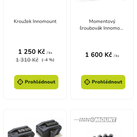
Kroužek Innomount
Momentový
šroubovák Innomout
0,8-6 Nm
Průměrné hodnoc
1 250 Kč
/ ks
1 600 Kč
/ ks
1 310 Kč
(–4 %)
Prohlédnout
Prohlédnout