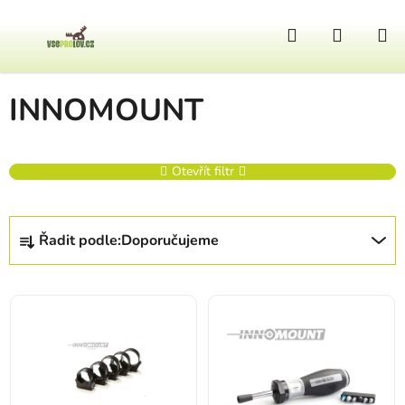
Přejít na obsah
Hledat
NÁKUP
Domů
/
Prodávané značky
/
INNOMOUNT
INNOMOUNT
Otevřít filtr
Řazení produktů
Řadit podle:
Doporučujeme
Výpis produktů