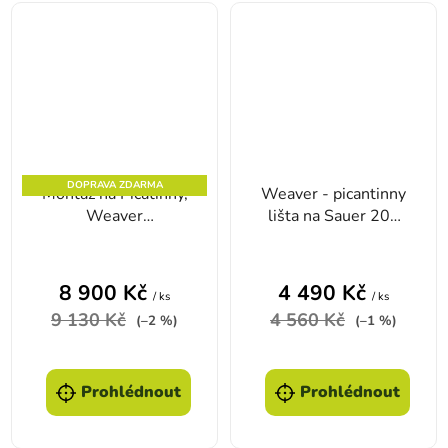
DOPRAVA ZDARMA
Montáž na Picatinny,
Weaver - picantinny
Weaver
lišta na Sauer 202
INNOMOUNT ZERO
Magnum ocelová - s
na Pulsar APEX /
výstupem Blaser
Digisight / Trail
8 900 Kč
4 490 Kč
/ ks
/ ks
9 130 Kč
4 560 Kč
(–2 %)
(–1 %)
Prohlédnout
Prohlédnout