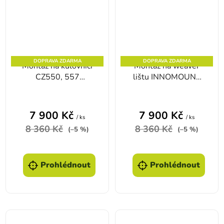
DOPRAVA ZDARMA
DOPRAVA ZDARMA
Montáž na kulovnici
Montáž na weaver
CZ550, 557
lištu INNOMOUNT
INNOMOUNT oka
oka 36 - 40 mm
dle výběru
7 900 Kč
7 900 Kč
/ ks
/ ks
8 360 Kč
8 360 Kč
(–5 %)
(–5 %)
Prohlédnout
Prohlédnout