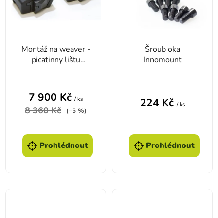
Montáž na weaver -
Šroub oka
picatinny lištu
Innomount
INNOMOUNT výstup
Zeiss, Meopta
7 900 Kč
/ ks
224 Kč
/ ks
8 360 Kč
(–5 %)
Prohlédnout
Prohlédnout