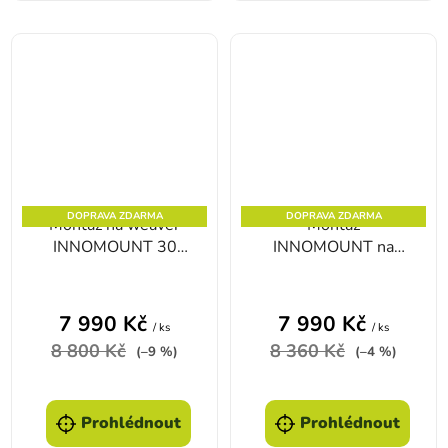
DOPRAVA ZDARMA
DOPRAVA ZDARMA
Montáž na weaver
Montáž
INNOMOUNT 30
INNOMOUNT na
mm Pulsar Thermion
kulovnici Tikka
HIKMICRO Thunder
TH 35 a HT50,
7 990 Kč
7 990 Kč
/ ks
/ ks
Cheetah
8 800 Kč
8 360 Kč
(–9 %)
(–4 %)
Prohlédnout
Prohlédnout