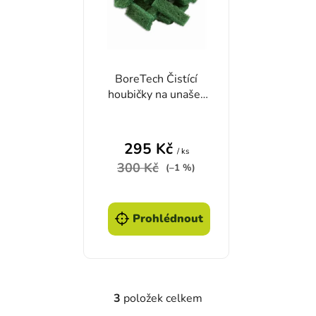
BoreTech Čistící
houbičky na unašeč
závorníku - 20 ks
295 Kč
/ ks
300 Kč
(–1 %)
Prohlédnout
3
položek celkem
Ovládací prvky výpisu