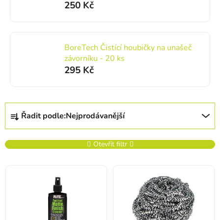
250 Kč
BoreTech Čistící houbičky na unašeč
závorníku - 20 ks
295 Kč
Řazení produktů
Řadit podle:
Nejprodávanější
Otevřít filtr
Výpis produktů