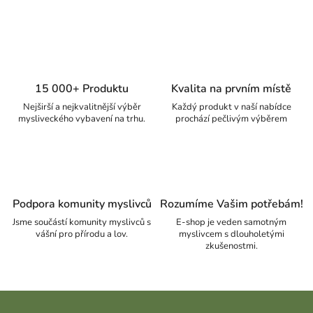
15 000+ Produktu
Kvalita na prvním místě
Nejširší a nejkvalitnější výběr
Každý produkt v naší nabídce
mysliveckého vybavení na trhu.
prochází pečlivým výběrem
Podpora komunity myslivců
Rozumíme Vašim potřebám!
Jsme součástí komunity myslivců s
E-shop je veden samotným
vášní pro přírodu a lov.
myslivcem s dlouholetými
zkušenostmi.
Zápatí