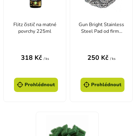
Flitz čistič na matné
Gun Bright Stainless
povrchy 225ml
Steel Pad od firmy
Tipton
318 Kč
250 Kč
/ ks
/ ks
Prohlédnout
Prohlédnout