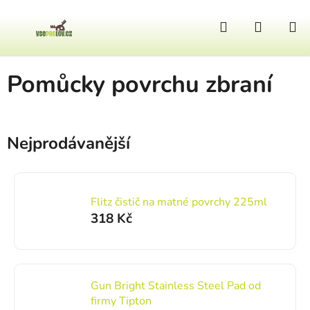
Přejít na obsah
Hledat
NÁKUP
Domů
/
Zbraně a doplňky
/
Čištění zbraní
/
Pomůcky povrchu zbraní
Pomůcky povrchu zbraní
Nejprodávanější
Flitz čistič na matné povrchy 225ml
318 Kč
Gun Bright Stainless Steel Pad od
firmy Tipton