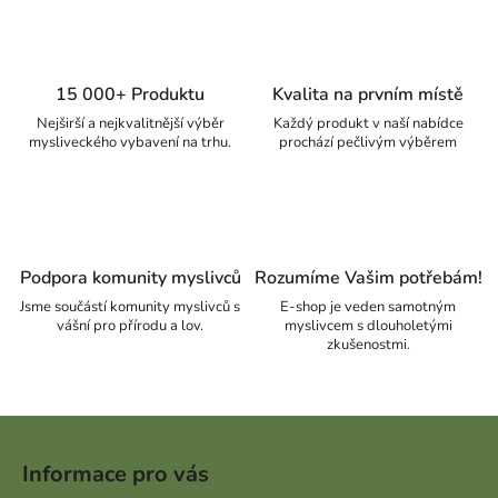
15 000+ Produktu
Kvalita na prvním místě
Nejširší a nejkvalitnější výběr
Každý produkt v naší nabídce
mysliveckého vybavení na trhu.
prochází pečlivým výběrem
Podpora komunity myslivců
Rozumíme Vašim potřebám!
Jsme součástí komunity myslivců s
E-shop je veden samotným
vášní pro přírodu a lov.
myslivcem s dlouholetými
zkušenostmi.
Zápatí
Informace pro vás