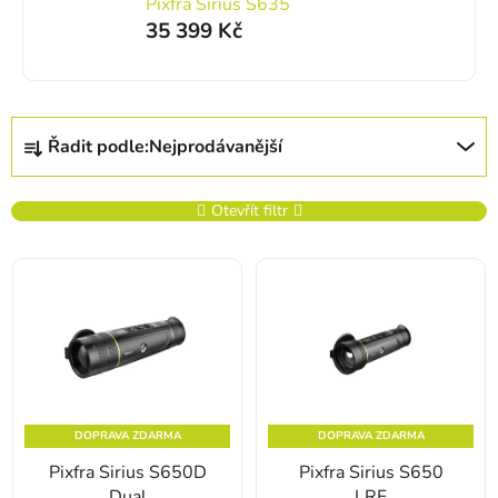
Pixfra Sirius S635
35 399 Kč
Řazení produktů
Řadit podle:
Nejprodávanější
Otevřít filtr
Výpis produktů
DOPRAVA ZDARMA
DOPRAVA ZDARMA
Pixfra Sirius S650D
Pixfra Sirius S650
Dual
LRF