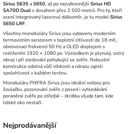
Sirius S635
a
S650
, až po nejvýkonnější
Sirius HD
SA70D Dual
s dosahem přes 2 500 metrů. Pro ty, kteří
ocení integrovaný laserový dálkoměr, je tu model
Sirius
S650 LRF
.
Všechny monokuláry Sirius jsou vybaveny moderním
termovizním senzorem s teplotní citlivostí do 18 mK,
obnovovací frekvencí 50 Hz a OLED displejem s
rozlišením 1920 × 1080 px. Výsledkem je plynulý, ostrý
obraz i při sledování pohybující se zvěře. Robustní
konstrukce odolná vůči vlhkosti a nárazu zajistí
spolehlivost v každém terénu.
Monokuláry PIXFRA Sirius jsou ideální volbou pro
šoulačku, pozorování zvěře z posed i vyhledávání
poraněné zvěře po střelbě – zkrátka všude tam, kde
lidské oko nestačí.
Nejprodávanější