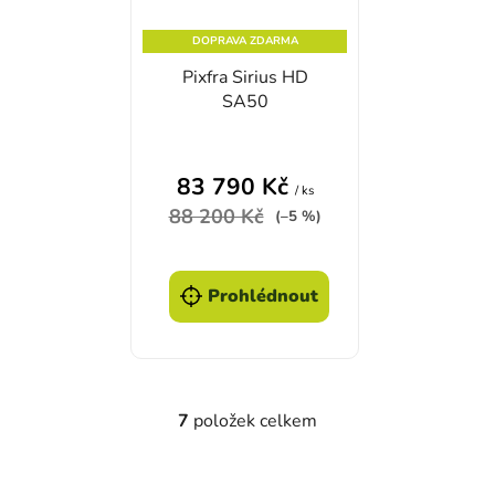
DOPRAVA ZDARMA
Pixfra Sirius HD
SA50
83 790 Kč
/ ks
88 200 Kč
(–5 %)
Prohlédnout
7
položek celkem
Ovládací prvky výpisu