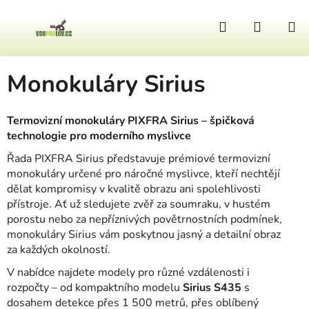
Přejít na obsah
Hledat
NÁKUP
Domů
/
Termovize
/
Termovize PIXFRA
/
Monokuláry Sirius
Monokuláry Sirius
Termovizní monokuláry PIXFRA Sirius – špičková
technologie pro moderního myslivce
Řada PIXFRA Sirius představuje prémiové termovizní
monokuláry určené pro náročné myslivce, kteří nechtějí
dělat kompromisy v kvalitě obrazu ani spolehlivosti
přístroje. Ať už sledujete zvěř za soumraku, v hustém
porostu nebo za nepříznivých povětrnostních podmínek,
monokuláry Sirius vám poskytnou jasný a detailní obraz
za každých okolností.
V nabídce najdete modely pro různé vzdálenosti i
rozpočty – od kompaktního modelu
Sirius S435
s
dosahem detekce přes 1 500 metrů, přes oblíbený