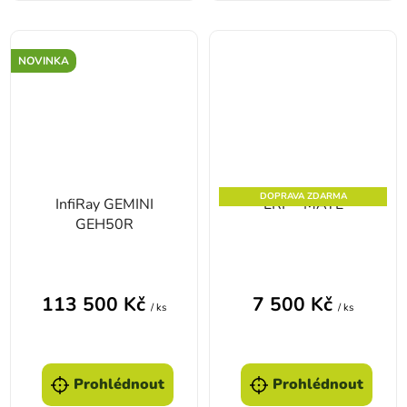
NOVINKA
DOPRAVA ZDARMA
InfiRay GEMINI
LRF - MATE
GEH50R
Průměrné hodnocení produktu je 4,0 z 5 hvězd
113 500 Kč
7 500 Kč
/ ks
/ ks
Prohlédnout
Prohlédnout