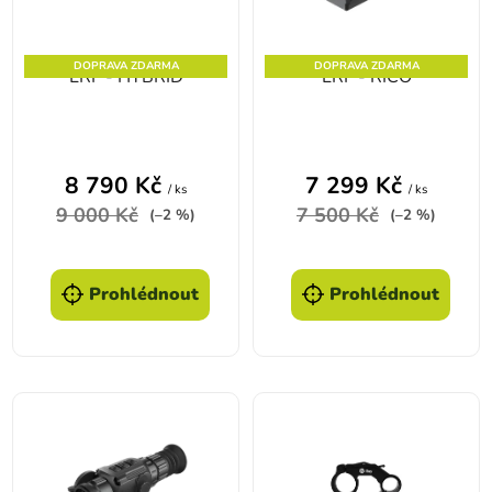
DOPRAVA ZDARMA
DOPRAVA ZDARMA
LRF - HYBRID
LRF - RICO
8 790 Kč
7 299 Kč
/ ks
/ ks
9 000 Kč
7 500 Kč
(–2 %)
(–2 %)
Prohlédnout
Prohlédnout