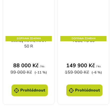
DOPRAVA ZDARMA
DOPRAVA ZDARMA
InfiRay MATE MAH
TUBE TS 60
50 R
88 000 Kč
149 900 Kč
/ ks
/ ks
99 000 Kč
159 900 Kč
(–11 %)
(–6 %)
Prohlédnout
Prohlédnout