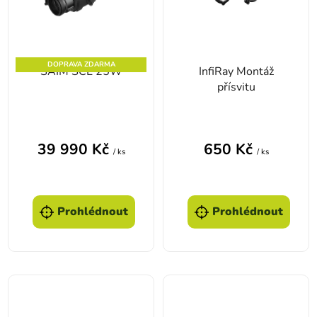
DOPRAVA ZDARMA
SAIM SCL 25W
InfiRay Montáž
přísvitu
39 990 Kč
650 Kč
/ ks
/ ks
Prohlédnout
Prohlédnout