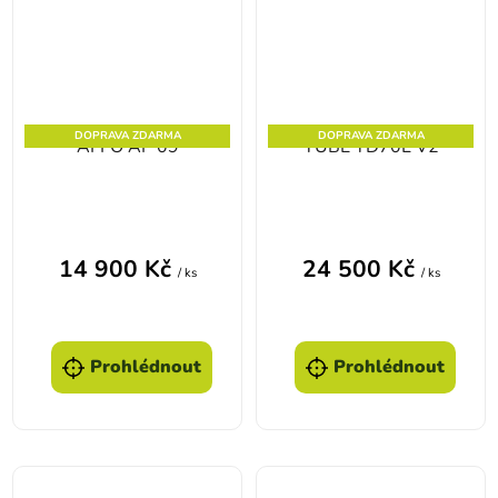
DOPRAVA ZDARMA
DOPRAVA ZDARMA
AFFO AP 09
TUBE TD70L V2
14 900 Kč
24 500 Kč
/ ks
/ ks
Prohlédnout
Prohlédnout