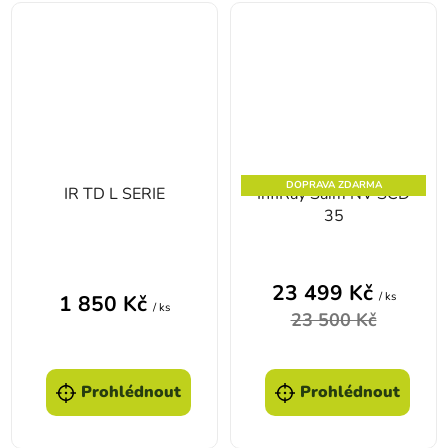
DOPRAVA ZDARMA
IR TD L SERIE
InfiRay Saim NV SCD
35
23 499 Kč
/ ks
1 850 Kč
/ ks
23 500 Kč
Prohlédnout
Prohlédnout