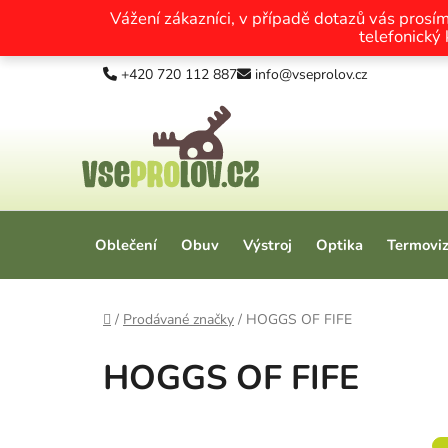
Vážení zákazníci, v případě dotazů vás prosí
telefonický
Přejít na obsah
+420 720 112 887
info@vseprolov.cz
Oblečení
Obuv
Výstroj
Optika
Termovi
Domů
/
Prodávané značky
/
HOGGS OF FIFE
HOGGS OF FIFE