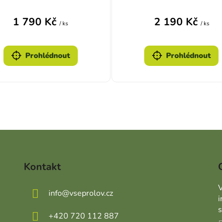
1 790 Kč
2 190 Kč
/ ks
/ ks
Prohlédnout
Prohlédnout
Ovládací prvky výpisu
Kontakt
V
info
@
vseprolov.cz
+420 720 112 887