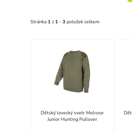
Stránka
1
z
1
-
3
položek celkem
Výpis produktů
Dětský lovecký svetr Melrose
Dět
Junior Hunting Pullover