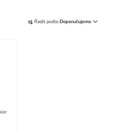
Řazení produktů
Řadit podle:
Doporučujeme
nior