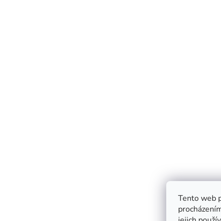
Tento web p
procházením
jejich použí