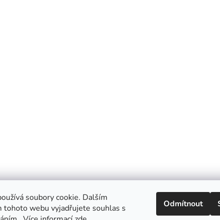
oužívá soubory cookie. Dalším
Odmítnout
 tohoto webu vyjadřujete souhlas s
váním.. Více informací
zde
.