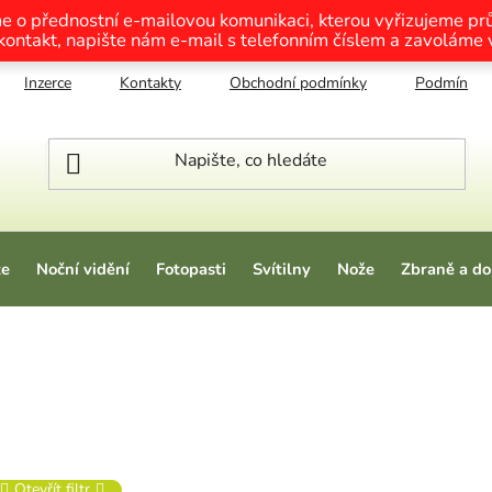
me o přednostní e-mailovou komunikaci, kterou vyřizujeme p
 kontakt, napište nám e-mail s telefonním číslem a zavoláme
Inzerce
Kontakty
Obchodní podmínky
Podmínky o
ze
Noční vidění
Fotopasti
Svítilny
Nože
Zbraně a do
Otevřít filtr