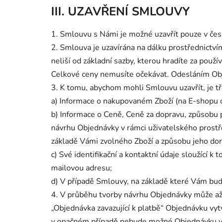
III. UZAVŘENÍ SMLOUVY
1. Smlouvu s Námi je možné uzavřít pouze v čes
2. Smlouva je uzavírána na dálku prostřednictví
neliší od základní sazby, kterou hradíte za použ
Celkové ceny nemusíte očekávat. Odesláním Obj
3. K tomu, abychom mohli Smlouvu uzavřít, je tř
a) Informace o nakupovaném Zboží (na E-shopu oz
b) Informace o Ceně, Ceně za dopravu, způsobu 
návrhu Objednávky v rámci uživatelského prost
základě Vámi zvolného Zboží a způsobu jeho dor
c) Své identifikační a kontaktní údaje sloužící k
mailovou adresu;
d) V případě Smlouvy, na základě které Vám bu
4. V průběhu tvorby návrhu Objednávky může až d
„Objednávka zavazující k platbě“ Objednávku vyt
v opačném případě nebude možné Objednávku vytvo