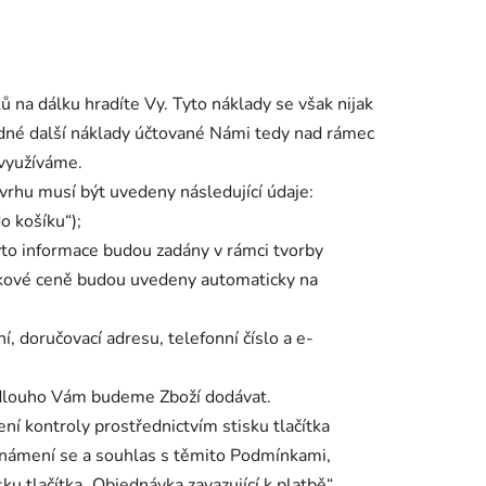
 na dálku hradíte Vy. Tyto náklady se však nijak
 žádné další náklady účtované Námi tedy nad rámec
 využíváme.
vrhu musí být uvedeny následující údaje:
o košíku“);
to informace budou zadány v rámci tvorby
lkové ceně budou uvedeny automaticky na
í, doručovací adresu, telefonní číslo a e-
k dlouho Vám budeme Zboží dodávat.
í kontroly prostřednictvím stisku tlačítka
eznámení se a souhlas s těmito Podmínkami,
u tlačítka „Objednávka zavazující k platbě“