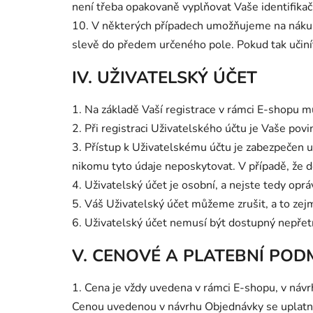
není třeba opakovaně vyplňovat Vaše identifikač
10. V některých případech umožňujeme na nákup Z
slevě do předem určeného pole. Pokud tak učiní
IV. UŽIVATELSKÝ ÚČET
1. Na základě Vaší registrace v rámci E-shopu 
2. Při registraci Uživatelského účtu je Vaše pov
3. Přístup k Uživatelskému účtu je zabezpečen 
nikomu tyto údaje neposkytovat. V případě, že d
4. Uživatelský účet je osobní, a nejste tedy opr
5. Váš Uživatelský účet můžeme zrušit, a to zejm
6. Uživatelský účet nemusí být dostupný nepře
V. CENOVÉ A PLATEBNÍ PO
1. Cena je vždy uvedena v rámci E-shopu, v ná
Cenou uvedenou v návrhu Objednávky se uplatní