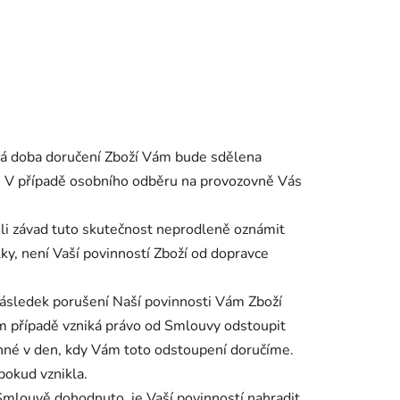
aná doba doručení Zboží Vám bude sdělena
í. V případě osobního odběru na provozovně Vás
oli závad tuto skutečnost neprodleně oznámit
ky, není Vaší povinností Zboží od dopravce
ásledek porušení Naší povinnosti Vám Zboží
m případě vzniká právo od Smlouvy odstoupit
nné v den, kdy Vám toto odstoupení doručíme.
pokud vznikla.
Smlouvě dohodnuto, je Vaší povinností nahradit