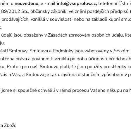
eném u
neuvedeno
,
e
-mail
info@vseprolov.cz
,
telefonní číslo
89/2012 Sb., občanský zákoník, ve znění pozdějších předpisů (
o prodávajících, vzniklá v souvislosti nebo na základě kupní sml
z
.
 údajů jsou obsaženy v Zásadách zpracování osobních údajů, kt
ju
.
částí Smlouvy. Smlouva a Podmínky jsou vyhotoveny v českém
otčena práva a povinnosti vzniklá po dobu účinnosti předchozí
lku. Proto i pro naši Smlouvu platí, že jsou použity prostředky
Nás a Vás, a Smlouva je tak uzavřena distančním způsobem v pr
 jsme si společně schválili v rámci procesu Vašeho nákupu na
za Zboží;