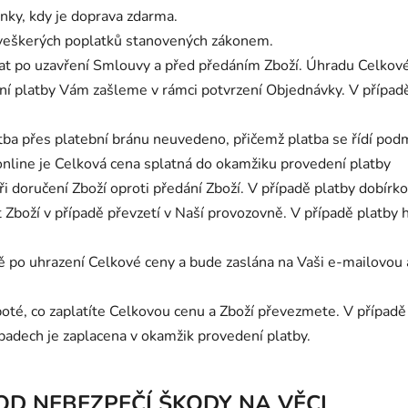
nky, kdy je doprava zdarma.
 veškerých poplatků stanovených zákonem.
at po uzavření Smlouvy a před předáním Zboží. Úhradu Celkov
í platby Vám zašleme v rámci potvrzení Objednávky. V případ
tba přes platební bránu
neuvedeno
, přičemž platba se řídí po
online je Celková cena splatná do
okamžiku provedení platby
i doručení Zboží oproti předání Zboží. V případě platby dobírkou
 Zboží v případě převzetí v Naší provozovně. V případě platby
 po uhrazení Celkové ceny a bude zaslána na Vaši e-mailovou a
 poté, co zaplatíte Celkovou cenu a Zboží převezmete. V přípa
ípadech je zaplacena v okamžik provedení platby.
HOD NEBEZPEČÍ ŠKODY NA VĚCI