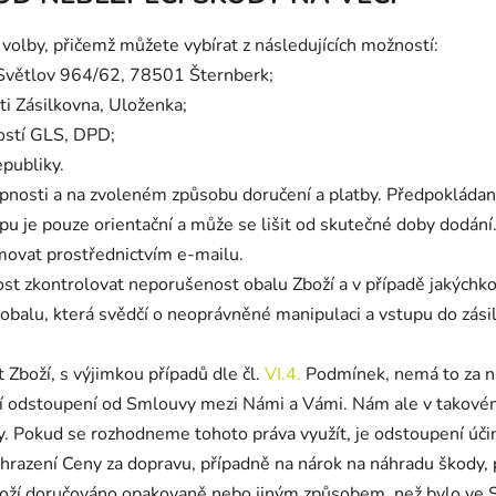
olby, přičemž můžete vybírat z následujících možností:
Světlov 964/62, 78501 Šternberk
;
ti
Zásilkovna, Uloženka
;
ostí
GLS, DPD
;
epubliky.
tupnosti a na zvoleném způsobu doručení a platby. Předpoklád
u je pouze orientační a může se lišit od skutečné doby dodán
movat prostřednictvím e-mailu.
ost zkontrolovat neporušenost obalu Zboží a v případě jakýchk
 obalu, která svědčí o neoprávněné manipulaci a vstupu do zásil
t Zboží, s výjimkou případů dle čl.
VI.
4.
Podmínek, nemá to za n
ení odstoupení od Smlouvy mezi Námi a Vámi. Nám ale v takové
 Pokud se rozhodneme tohoto práva využít, je odstoupení úči
razení Ceny za dopravu, případně na nárok na náhradu škody, 
Zboží doručováno opakovaně nebo jiným způsobem, než bylo ve 