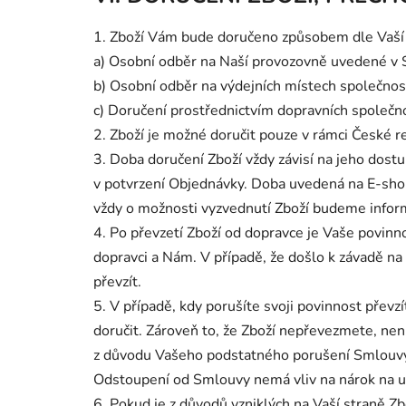
1. Zboží Vám bude doručeno způsobem dle Vaší v
a) Osobní odběr na Naší provozovně uvedené v
b) Osobní odběr na výdejních místech společnos
c) Doručení prostřednictvím dopravních společn
2. Zboží je možné doručit pouze v rámci České r
3. Doba doručení Zboží vždy závisí na jeho dos
v potvrzení Objednávky. Doba uvedená na E-shop
vždy o možnosti vyzvednutí Zboží budeme infor
4.
Po převzetí Zboží od dopravce je Vaše povinn
dopravci a Nám. V případě, že došlo k závadě na
převzít.
5. V případě, kdy porušíte svoji povinnost převzí
doručit. Zároveň to, že Zboží nepřevezmete, n
z důvodu Vašeho podstatného porušení Smlouvy.
Odstoupení od Smlouvy nemá vliv na nárok na uh
6. Pokud je z důvodů vzniklých na Vaší straně 