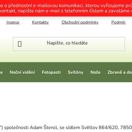
me o přednostní e-mailovou komunikaci, kterou vyřizujeme p
 kontakt, napište nám e-mail s telefonním číslem a zavoláme
Inzerce
Kontakty
Obchodní podmínky
Podmínky o
ze
Noční vidění
Fotopasti
Svítilny
Nože
Zbraně a do
”) společnosti
Adam Štencl
, se sídlem
Světlov 864/620, 7850