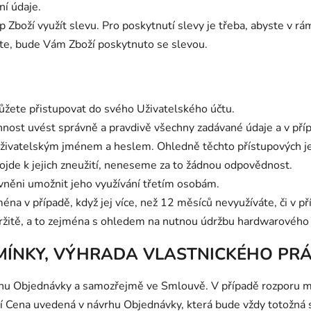
ní údaje.
boží využít slevu. Pro poskytnutí slevy je třeba, abyste v rám
te, bude Vám Zboží poskytnuto se slevou.
můžete přistupovat do svého Uživatelského účtu.
innost uvést správně a pravdivě všechny zadávané údaje a v pří
uživatelským jménem a heslem. Ohledně těchto přístupových je
ojde k jejich zneužití, neneseme za to žádnou odpovědnost.
ávněni umožnit jeho využívání třetím osobám.
éna v případě, když jej více, než 12 měsíců nevyužíváte, či v p
tržitě, a to zejména s ohledem na nutnou údržbu hardwarového
DMÍNKY, VÝHRADA VLASTNICKÉHO PR
vrhu Objednávky a samozřejmě ve Smlouvě. V případě rozporu 
 Cena uvedená v návrhu Objednávky, která bude vždy totožná 