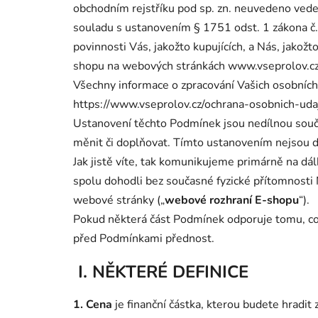
obchodním rejstříku pod sp. zn.
neuvedeno
ved
souladu s ustanovením § 1751 odst. 1 zákona č. 
povinnosti Vás, jakožto kupujících, a Nás, jakožt
shopu na webových stránkách
www.vseprolov.c
Všechny informace o zpracování Vašich osobních
https://www.vseprolov.cz/ochrana-osobnich-uda
Ustanovení těchto Podmínek jsou nedílnou sou
měnit či doplňovat. Tímto ustanovením nejsou d
Jak jistě víte, tak komunikujeme primárně na dá
spolu dohodli bez současné fyzické přítomnosti 
webové stránky („
webové rozhraní E-shopu
“).
Pokud některá část Podmínek odporuje tomu, co
před Podmínkami přednost.
I. NĚKTERÉ DEFINICE
1. Cena
je finanční částka, kterou budete hradit 