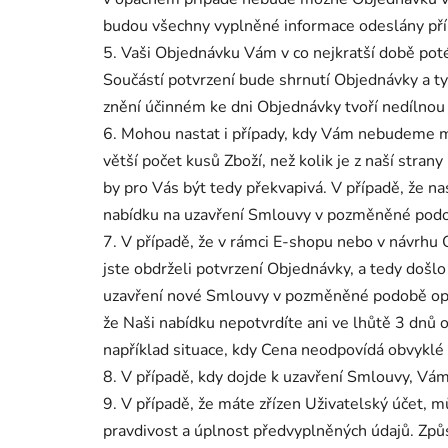
budou všechny vyplněné informace odeslány p
5. Vaši Objednávku Vám v co nejkratší době po
Součástí potvrzení bude shrnutí Objednávky a t
znění účinném ke dni Objednávky tvoří nedílnou
6. Mohou nastat i případy, kdy Vám nebudeme mo
větší počet kusů Zboží, než kolik je z naší st
by pro Vás být tedy překvapivá. V případě, že 
nabídku na uzavření Smlouvy v pozměněné podob
7. V případě, že v rámci E-shopu nebo v návrhu
jste obdrželi potvrzení Objednávky, a tedy doš
uzavření nové Smlouvy v pozměněné podobě oprot
že Naši nabídku nepotvrdíte ani ve lhůtě 3 dnů 
například situace, kdy Cena neodpovídá obvyklé c
8. V případě, kdy dojde k uzavření Smlouvy, Vám
9. V případě, že máte zřízen Uživatelský účet, 
pravdivost a úplnost předvyplněných údajů. Způs