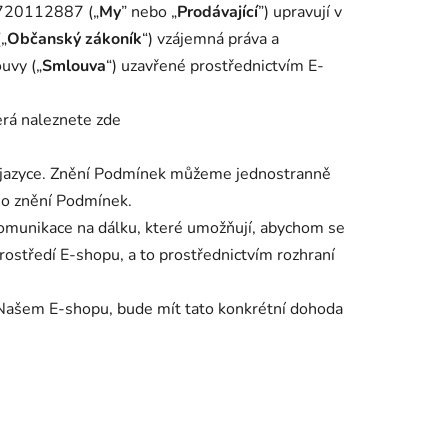
720112887
(„
My
” nebo „
Prodávající
”) upravují v
„
Občanský zákoník
“) vzájemná práva a
ouvy („
Smlouva
“) uzavřené prostřednictvím E-
erá naleznete zde
 jazyce. Znění Podmínek můžeme jednostranně
ho znění Podmínek.
 komunikace na dálku, které umožňují, abychom se
ostředí E-shopu, a to prostřednictvím rozhraní
 Našem E-shopu, bude mít tato konkrétní dohoda