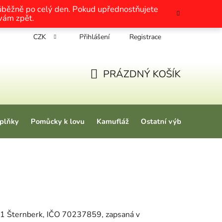
růběžně po celý den. Pokud upřednostňujete
 vám zpět.
CZK
Přihlášení
Registrace
chrany osobních údajů
Nákup na splátky
Tabulky velikosti
PRÁZDNÝ KOŠÍK
NÁKUPNÍ KOŠÍK
plňky
Pomůcky k lovu
Kamufláž
Ostatní výbava
Love
1 Šternberk
, IČO
70237859
, zapsaná v