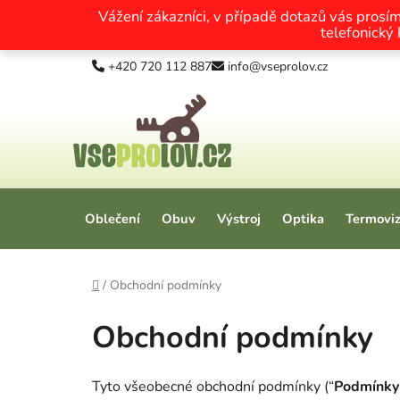
Vážení zákazníci, v případě dotazů vás prosí
telefonický
Přejít na obsah
+420 720 112 887
info@vseprolov.cz
Oblečení
Obuv
Výstroj
Optika
Termovi
Domů
/
Obchodní podmínky
Obchodní podmínky
Tyto všeobecné obchodní podmínky (“
Podmínky