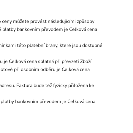
é ceny můžete provést
následujícími
způsoby:
ě platby bankovním převodem je Celková cena
dmínkami této platební brány, které jsou dostupné
 je Celková cena splatná při převzetí Zboží.
 hotově při osobním odběru je Celková cena
dresu. Faktura bude též fyzicky přiložena ke
dě platby bankovním převodem je Celková cena