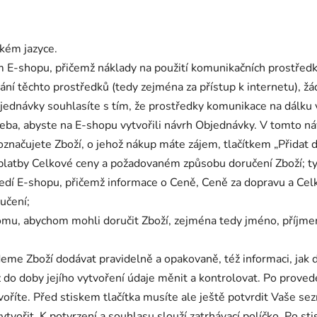
kém jazyce.
m E-shopu, přičemž náklady na použití komunikačních prostředků
ívání těchto prostředků (tedy zejména za přístup k internetu),
ednávky souhlasíte s tím, že prostředky komunikace na dálku
eba, abyste na E-shopu vytvořili návrh Objednávky. V tomto ná
načujete Zboží, o jehož nákup máte zájem, tlačítkem „Přidat d
platby Celkové ceny a požadovaném způsobu doručení Zboží; ty
ředí E-shopu, přičemž informace o Ceně, Ceně za dopravu a Ce
učení;
 tomu, abychom mohli doručit Zboží, zejména tedy jméno, příjmen
deme Zboží dodávat pravidelně a opakovaně, též informaci, ja
o doby jejího vytvoření údaje měnit a kontrolovat. Po proveden
voříte. Před stiskem tlačítka musíte ale ještě potvrdit Vaše s
řit. K potvrzení a souhlasu slouží zatrhávací políčko. Po stisk