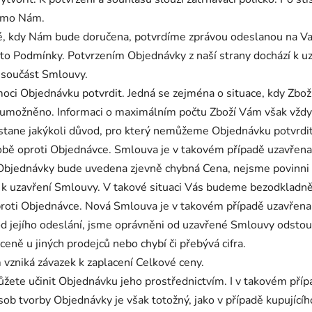
římo Nám.
té, kdy Nám bude doručena, potvrdíme zprávou odeslanou na V
yto Podmínky. Potvrzením Objednávky z naší strany dochází k
 součást Smlouvy.
ci Objednávku potvrdit. Jedná se zejména o situace, kdy Zbož
rany umožněno. Informaci o maximálním počtu Zboží Vám však v
nastane jakýkoli důvod, pro který nemůžeme Objednávku potvr
ě oproti Objednávce. Smlouva je v takovém případě uzavřena v
 Objednávky bude uvedena zjevně chybná Cena, nejsme povinni 
lo k uzavření Smlouvy. V takové situaci Vás budeme bezodklad
i Objednávce. Nová Smlouva je v takovém případě uzavřena ve 
od jejího odeslání, jsme oprávněni od uzavřené Smlouvy odstou
eně u jiných prodejců nebo chybí či přebývá cifra.
 vzniká závazek k zaplacení Celkové ceny.
můžete učinit Objednávku jeho prostřednictvím. I v takovém pří
ob tvorby Objednávky je však totožný, jako v případě kupujícíh