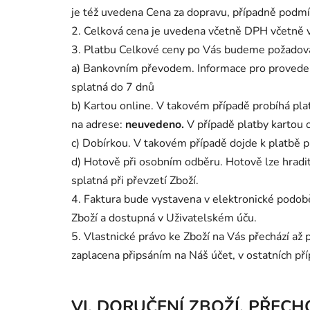
je též uvedena Cena za dopravu, případně podmí
2. Celková cena je uvedena včetně DPH včetně
3. Platbu Celkové ceny po Vás budeme požadov
a) Bankovním převodem. Informace pro proveden
splatná do
7 dnů
b) Kartou online. V takovém případě probíhá pla
na adrese:
neuvedeno
.
V případě platby kartou 
c) Dobírkou.
V takovém případě dojde k platbě př
d) Hotově při osobním odběru. Hotově lze hradit
splatná při převzetí Zboží.
4. Faktura bude vystavena v elektronické podobě
Zboží a dostupná v Uživatelském úču.
5. Vlastnické právo ke Zboží na Vás přechází až
zaplacena připsáním na Náš účet, v ostatních př
VI. DORUČENÍ ZBOŽÍ, PŘEC