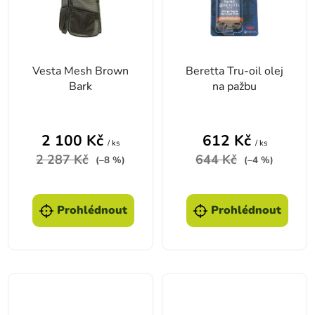
Vesta Mesh Brown
Beretta Tru-oil olej
Bark
na pažbu
2 100 Kč
612 Kč
/ ks
/ ks
2 287 Kč
644 Kč
(–8 %)
(–4 %)
Prohlédnout
Prohlédnout