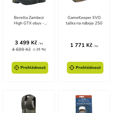
Beretta Zambezi
GameKeeper EVO
High GTX obuv -
taška na náboje 250
Brown - 46
Průměrné hodnocení produktu je 5,0 z 5 hvězd
3 499 Kč
/ ks
1 771 Kč
/ ks
4 699 Kč
(–25 %)
Prohlédnout
Prohlédnout