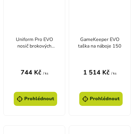
Uniform Pro EVO
GameKeeper EVO
nosič brokových
taška na náboje 150
nábojů Mesh - Black
744 Kč
1 514 Kč
/ ks
/ ks
Prohlédnout
Prohlédnout