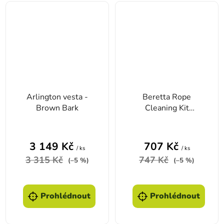
Arlington vesta -
Beretta Rope
Brown Bark
Cleaning Kit
7,62/8mm - čisticí
šňůra
3 149 Kč
707 Kč
/ ks
/ ks
3 315 Kč
747 Kč
(–5 %)
(–5 %)
Prohlédnout
Prohlédnout