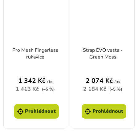
Pro Mesh Fingerless
Strap EVO vesta -
rukavice
Green Moss
1 342 Kč
2 074 Kč
/ ks
/ ks
1 413 Kč
2 184 Kč
(–5 %)
(–5 %)
Prohlédnout
Prohlédnout