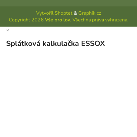
Vytvořil Shoptet
&
Graphik.cz
Copyright 2026
Vše pro lov
. Všechna práva vyhrazena.
×
Splátková kalkulačka ESSOX