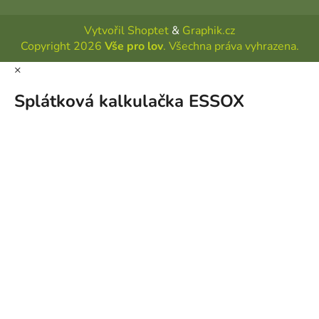
Vytvořil Shoptet
&
Graphik.cz
Copyright 2026
Vše pro lov
. Všechna práva vyhrazena.
×
Splátková kalkulačka ESSOX