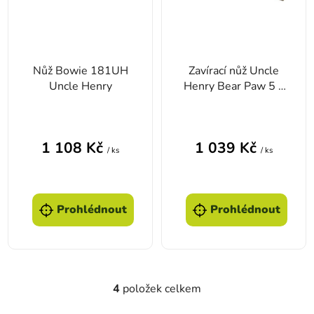
Nůž Bowie 181UH
Zavírací nůž Uncle
Uncle Henry
Henry Bear Paw 5 s
koženým pouzdrem
1 108 Kč
1 039 Kč
/ ks
/ ks
Prohlédnout
Prohlédnout
4
položek celkem
Ovládací prvky výpisu