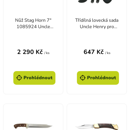
Nůž Stag Horn 7"
Třídílná lovecká sada
1085924 Uncle
Uncle Henry pro
Henry
zpracování zvěřiny
2 290 Kč
647 Kč
/ ks
/ ks
Prohlédnout
Prohlédnout