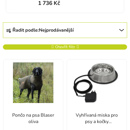
1 736 Kč
Řazení produktů
Řadit podle:
Nejprodávanější
Otevřít filtr
Výpis produktů
Pončo na psa Blaser
Vyhřívaná miska pro
oliva
psy a kočky
THERMODOG