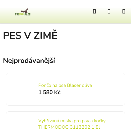
Přejít na obsah
Hledat
NÁKUP
Domů
/
Lovecký pes
/
PES V ZIMĚ
PES V ZIMĚ
Nejprodávanější
Pončo na psa Blaser oliva
1 580 Kč
Vyhřívaná miska pro psy a kočky
THERMODOG 3113202 1,8l