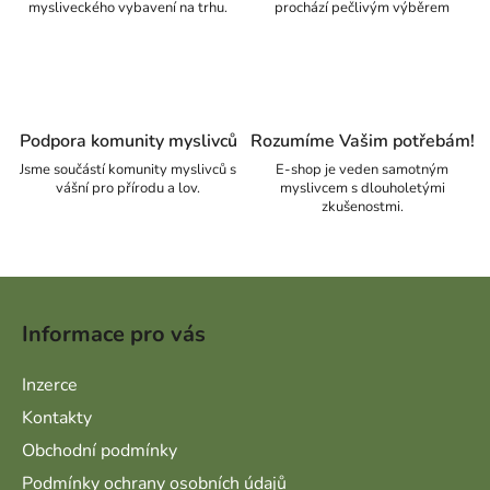
mysliveckého vybavení na trhu.
prochází pečlivým výběrem
Podpora komunity myslivců
Rozumíme Vašim potřebám!
Jsme součástí komunity myslivců s
E-shop je veden samotným
vášní pro přírodu a lov.
myslivcem s dlouholetými
zkušenostmi.
Zápatí
Informace pro vás
Inzerce
Kontakty
Obchodní podmínky
Podmínky ochrany osobních údajů