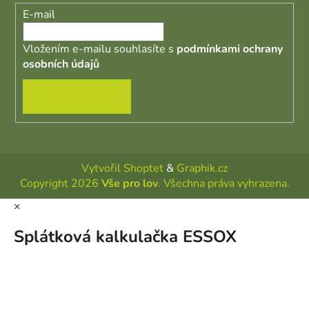
E-mail
Vložením e-mailu souhlasíte s
podmínkami ochrany
osobních údajů
PŘIHLÁSIT SE
Vytvořil Shoptet
&
Graphik.cz
Copyright 2026
Vše pro lov
. Všechna práva vyhrazena.
×
Splátková kalkulačka ESSOX