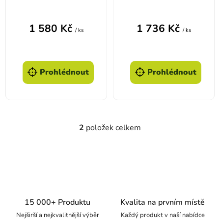
3113202 1,8l
1 580 Kč
1 736 Kč
/ ks
/ ks
Prohlédnout
Prohlédnout
2
položek celkem
Ovládací prvky výpisu
15 000+ Produktu
Kvalita na prvním místě
Nejširší a nejkvalitnější výběr
Každý produkt v naší nabídce