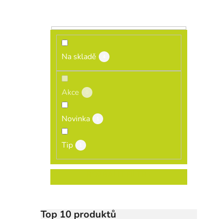
Na skladě
4
Akce
0
Novinka
1
Tip
1
ROZBALIT FILTR
Top 10 produktů