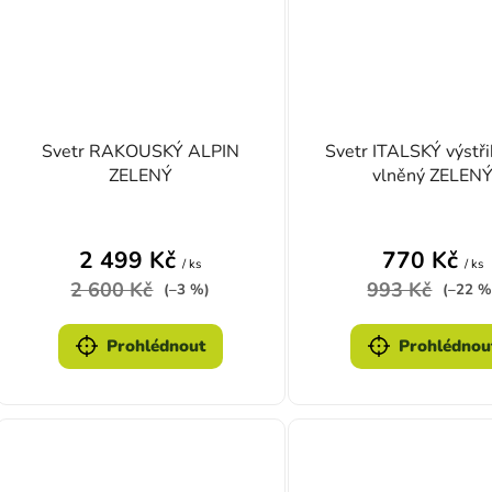
Svetr RAKOUSKÝ ALPIN
Svetr ITALSKÝ výstři
ZELENÝ
vlněný ZELEN
2 499 Kč
770 Kč
/ ks
/ ks
2 600 Kč
993 Kč
(–3 %)
(–22 %
Prohlédnout
Prohlédnou