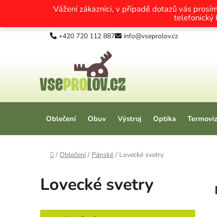
Vážení zákazníci, v případě dotazů vás prosí
telefonický
Přejít na obsah
+420 720 112 887
info@vseprolov.cz
Oblečení
Obuv
Výstroj
Optika
Termovi
Domů
/
Oblečení
/
Pánské
/
Lovecké svetry
Lovecké svetry
Postranní panel
Kategorie
Přeskočit kategorie