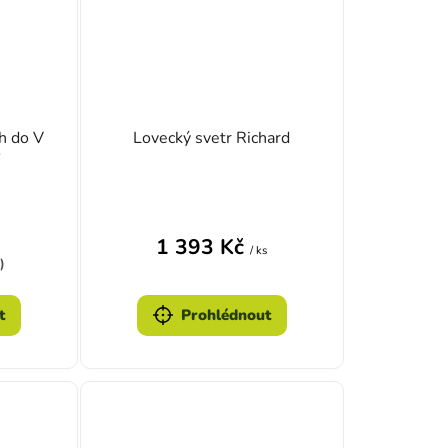
h do V
Lovecký svetr Richard
Ý
1 393 Kč
/ ks
)
t
Prohlédnout