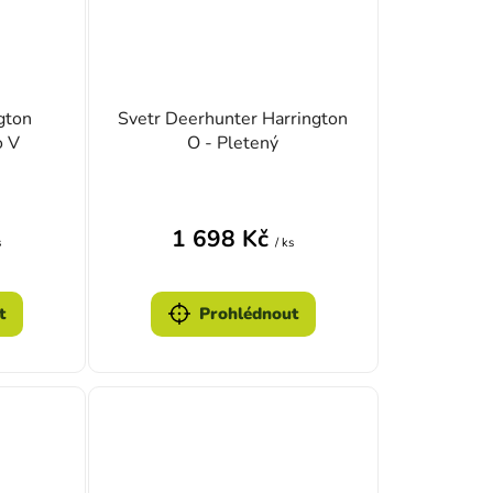
gton
Svetr Deerhunter Harrington
o V
O - Pletený
1 698 Kč
s
/ ks
t
Prohlédnout