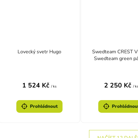
Lovecký svetr Hugo
Swedteam CREST V
Swedteam green p
svetr
1 524 Kč
2 250 Kč
/ ks
/ k
Prohlédnout
Prohlédnou
NAČÍST 12 DALŠ