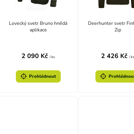
Lovecký svetr Bruno hnědá
Deerhunter svetr Fin
aplikace
Zip
2 090 Kč
2 426 Kč
/ ks
/ k
Prohlédnout
Prohlédnou