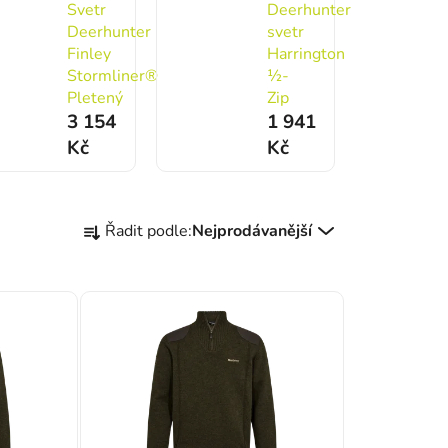
Svetr
Deerhunter
Deerhunter
svetr
Finley
Harrington
Stormliner®
½-
Pletený
Zip
3 154
1 941
Kč
Kč
Řazení produktů
Řadit podle:
Nejprodávanější