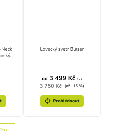
-Neck
Lovecký svetr Blaser
ánský
3 499 Kč
od
/ ks
s
3 750 Kč
(až –15 %)
t
Prohlédnout
ÍCH