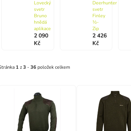
Lovecký
Deerhunter
svetr
svetr
Bruno
Finley
hnědá
½-
aplikace
Zip
2 090
2 426
Kč
Kč
Stránka
1
z
3
-
36
položek celkem
Výpis produktů