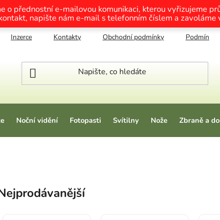
me o přednostní e-mailovou komunikaci, kterou vyřizujeme p
 kontakt, napište nám e-mail s telefonním číslem a zavoláme
Inzerce
Kontakty
Obchodní podmínky
Podmínky o
ze
Noční vidění
Fotopasti
Svítilny
Nože
Zbraně a do
Nejprodávanější