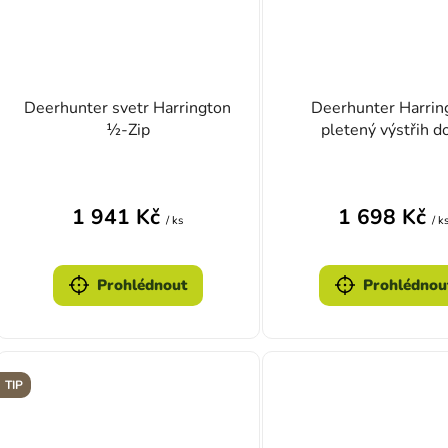
Deerhunter svetr Harrington
Deerhunter Harrin
½-Zip
pletený výstřih d
1 941 Kč
1 698 Kč
/ ks
/ k
Prohlédnout
Prohlédnou
TIP