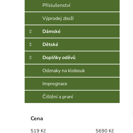
Příslušenství
Výprodej zboží
Dámské
Dětské
Doplňky oděvů
Odznaky na klobouk
Impregnace
Čištění a praní
Cena
519
Kč
5690
Kč