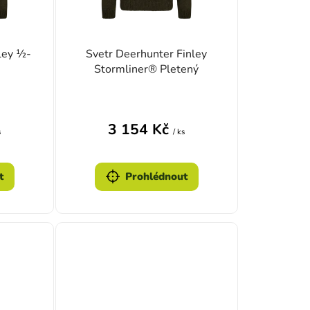
ley ½-
Svetr Deerhunter Finley
Stormliner® Pletený
3 154 Kč
s
/ ks
t
Prohlédnout