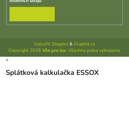
osobních údajů
PŘIHLÁSIT SE
Vytvořil Shoptet
&
Graphik.cz
Copyright 2026
Vše pro lov
. Všechna práva vyhrazena.
×
Splátková kalkulačka ESSOX