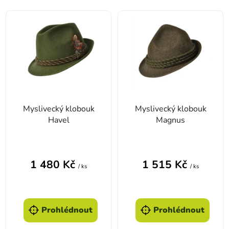
Výpis produktů
Myslivecký klobouk
Myslivecký klobouk
Havel
Magnus
1 480 Kč
1 515 Kč
/ ks
/ ks
Prohlédnout
Prohlédnout