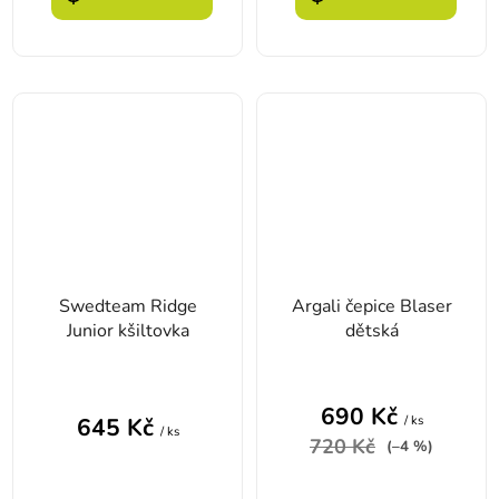
Swedteam Ridge
Argali čepice Blaser
Junior kšiltovka
dětská
690 Kč
/ ks
645 Kč
/ ks
720 Kč
(–4 %)