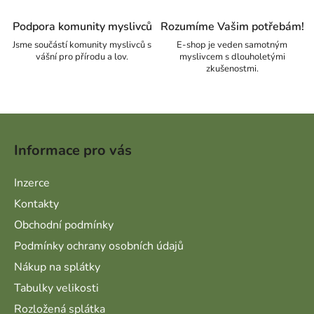
Podpora komunity myslivců
Rozumíme Vašim potřebám!
Jsme součástí komunity myslivců s
E-shop je veden samotným
vášní pro přírodu a lov.
myslivcem s dlouholetými
zkušenostmi.
Zápatí
Informace pro vás
Inzerce
Kontakty
Obchodní podmínky
Podmínky ochrany osobních údajů
Nákup na splátky
Tabulky velikosti
Rozložená splátka