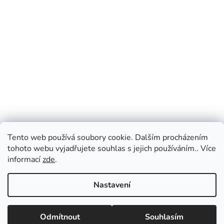
Tento web používá soubory cookie. Dalším procházením
tohoto webu vyjadřujete souhlas s jejich používáním.. Více
informací
zde
.
Nastavení
Vážení zákazníci, v případě dotazů vás prosíme
o přednostní e-mailovou komunikaci, kterou
Odmítnout
Souhlasím
vyřizujeme průběžně po celý den. Pokud