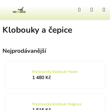
Přejít na obsah
Hledat
NÁKUP
Domů
/
Oblečení
/
Dětské
/
Klobouky a čepice
Klobouky a čepice
Nejprodávanější
Myslivecký klobouk Havel
1 480 Kč
Myslivecký klobouk Magnus