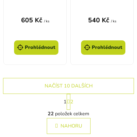
605 Kč
540 Kč
/ ks
/ ks
Prohlédnout
Prohlédnout
NAČÍST 10 DALŠÍCH
Stránkování
1
2
Ovládací prvky výpisu
22
položek celkem
NAHORU