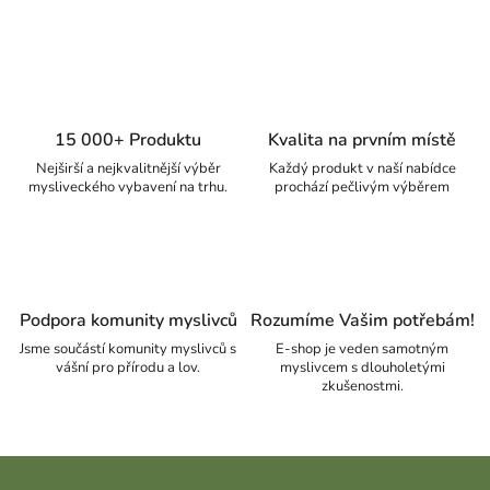
15 000+ Produktu
Kvalita na prvním místě
Nejširší a nejkvalitnější výběr
Každý produkt v naší nabídce
mysliveckého vybavení na trhu.
prochází pečlivým výběrem
Podpora komunity myslivců
Rozumíme Vašim potřebám!
Jsme součástí komunity myslivců s
E-shop je veden samotným
vášní pro přírodu a lov.
myslivcem s dlouholetými
zkušenostmi.
Zápatí