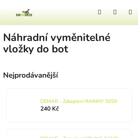
Přejít na obsah
Hledat
NÁKUP
Domů
/
Obuv
/
Doplňky k obuvi
/
Náhradní vyměnitelné vložky do bot
Náhradní vyměnitelné
vložky do bot
Nejprodávanější
DEMAR - Zateplení RAINNY 5050
240 Kč