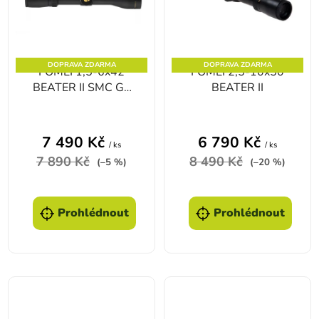
DOPRAVA ZDARMA
DOPRAVA ZDARMA
FOMEI 1,5-6x42
FOMEI 2,5-10x50
BEATER II SMC G4
BEATER II
puškohled
7 490 Kč
6 790 Kč
/ ks
/ ks
7 890 Kč
8 490 Kč
(–5 %)
(–20 %)
Prohlédnout
Prohlédnout