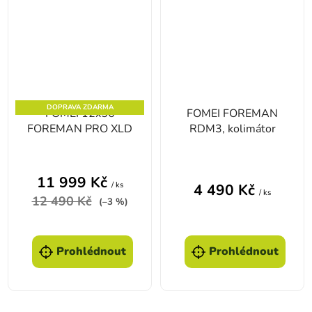
DOPRAVA ZDARMA
FOMEI 12x56
FOMEI FOREMAN
FOREMAN PRO XLD
RDM3, kolimátor
11 999 Kč
/ ks
4 490 Kč
/ ks
12 490 Kč
(–3 %)
Prohlédnout
Prohlédnout