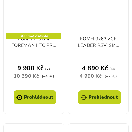
DOPRAVA ZDARMA
FOMEI 1-6x24
FOMEI 9x63 ZCF
FOREMAN HTC PRO
LEADER RSV, SMC
G4 puškohled
dalekohled
9 900 Kč
4 890 Kč
/ ks
/ ks
10 390 Kč
4 990 Kč
(–4 %)
(–2 %)
Prohlédnout
Prohlédnout