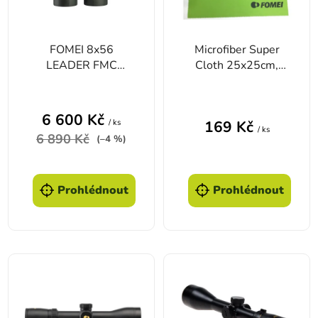
FOMEI 8x56
Microfiber Super
LEADER FMC
Cloth 25x25cm,
dalekohled
čisticí hadřík FOMEI
(250g)
6 600 Kč
/ ks
169 Kč
/ ks
6 890 Kč
(–4 %)
Prohlédnout
Prohlédnout