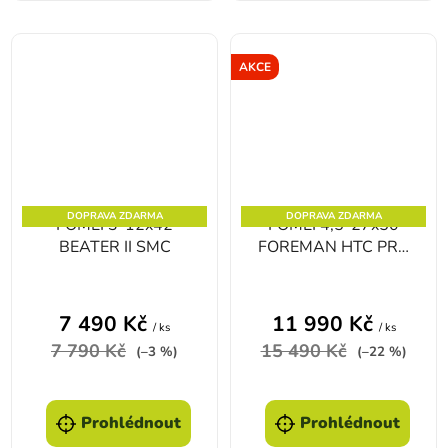
AKCE
DOPRAVA ZDARMA
DOPRAVA ZDARMA
FOMEI 3-12x42
FOMEI 4,5-27x50
BEATER II SMC
FOREMAN HTC PRO
THD
7 490 Kč
11 990 Kč
/ ks
/ ks
7 790 Kč
15 490 Kč
(–3 %)
(–22 %)
Prohlédnout
Prohlédnout