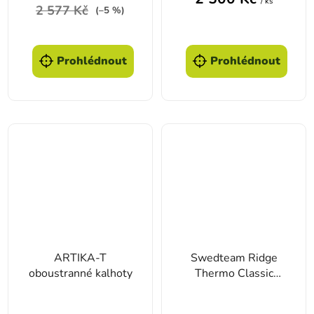
/ ks
2 577 Kč
(–5 %)
Prohlédnout
Prohlédnout
ARTIKA-T
Swedteam Ridge
oboustranné kalhoty
Thermo Classic
pánské kalhoty