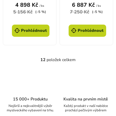
4 898 Kč
6 887 Kč
/ ks
/ ks
5 156 Kč
7 250 Kč
(–5 %)
(–5 %)
Prohlédnout
Prohlédnout
12
položek celkem
Ovládací prvky výpisu
15 000+ Produktu
Kvalita na prvním místě
Nejširší a nejkvalitnější výběr
Každý produkt v naší nabídce
mysliveckého vybavení na trhu.
prochází pečlivým výběrem