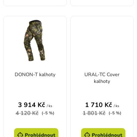
DONON-T kalhoty
URAL-TC Cover
kalhoty
3 914 Kč
1 710 Kč
/ ks
/ ks
4 120 Kč
1 801 Kč
(–5 %)
(–5 %)
Prohlédnout
Prohlédnout