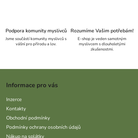
Podpora komunity myslivců
Rozumíme Vašim potřebám!
Jsme součástí komunity myslivců s
E-shop je veden samotným
vášní pro přírodu a lov.
myslivcem s dlouholetými
zkušenostmi.
Zápatí
Informace pro vás
Inzerce
Kontakty
Obchodní podmínky
Podmínky ochrany osobních údajů
Nákup na splátky