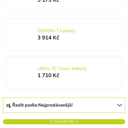
3 179 Kč
DONON-T kalhoty
3 914 Kč
URAL-TC Cover kalhoty
1 710 Kč
Řazení produktů
Řadit podle:
Nejprodávanější
Otevřít filtr