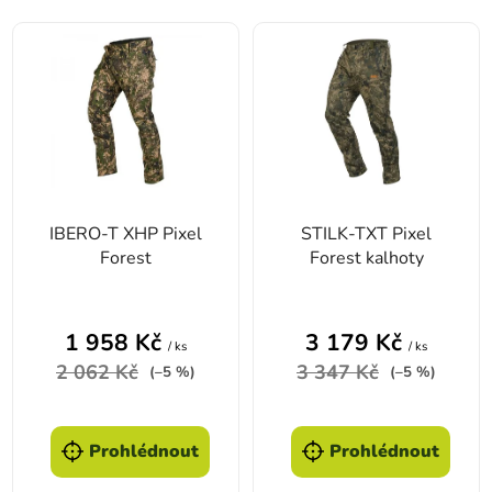
Výpis produktů
IBERO-T XHP Pixel
STILK-TXT Pixel
Forest
Forest kalhoty
1 958 Kč
3 179 Kč
/ ks
/ ks
2 062 Kč
3 347 Kč
(–5 %)
(–5 %)
Prohlédnout
Prohlédnout