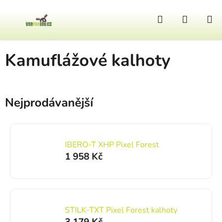
Přejít na obsah
Hledat
NÁKUP
Domů
/
Kamufláž
/
Maskovací oděvy
/
Kamuflážové kalhoty
Kamuflážové kalhoty
Nejprodávanější
IBERO-T XHP Pixel Forest
1 958 Kč
STILK-TXT Pixel Forest kalhoty