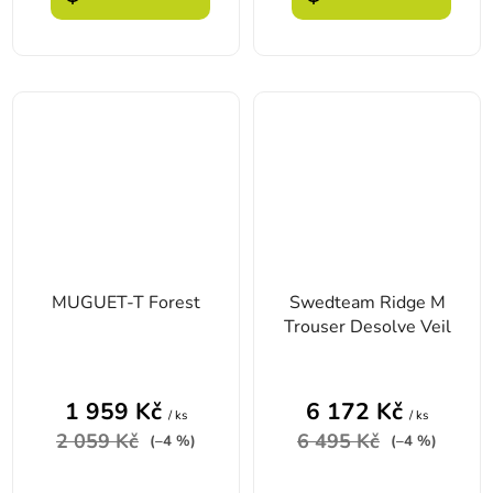
MUGUET-T Forest
Swedteam Ridge M
Trouser Desolve Veil
1 959 Kč
6 172 Kč
/ ks
/ ks
2 059 Kč
6 495 Kč
(–4 %)
(–4 %)