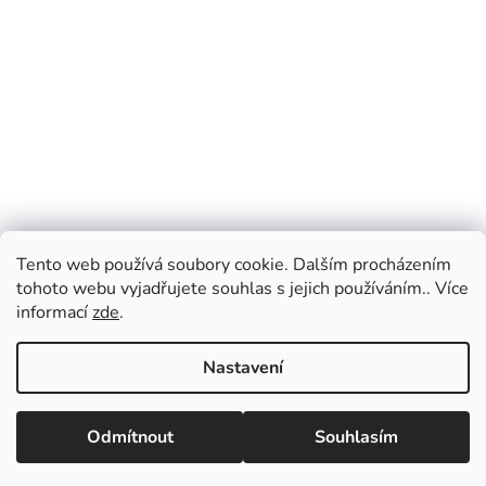
Tento web používá soubory cookie. Dalším procházením
tohoto webu vyjadřujete souhlas s jejich používáním.. Více
informací
zde
.
Nastavení
Vážení zákazníci, v případě dotazů vás prosíme
o přednostní e-mailovou komunikaci, kterou
Odmítnout
Souhlasím
vyřizujeme průběžně po celý den. Pokud
upřednostňujete telefonický kontakt, napište