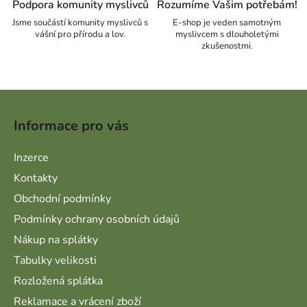
Podpora komunity myslivců
Rozumíme Vašim potřebám!
Jsme součástí komunity myslivců s
E-shop je veden samotným
vášní pro přírodu a lov.
myslivcem s dlouholetými
zkušenostmi.
Zápatí
Informace pro vás
Inzerce
Kontakty
Obchodní podmínky
Podmínky ochrany osobních údajů
Nákup na splátky
Tabulky velikosti
Rozložená splátka
Reklamace a vrácení zboží