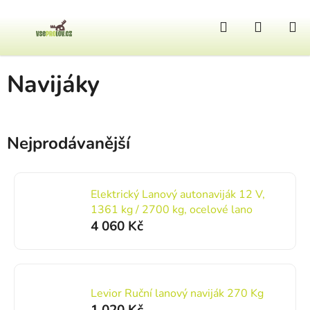
Přejít na obsah
Hledat
NÁKUP
Domů
/
Ostatní výbava
/
Lovecká výbava auta
/
Navijáky
Navijáky
Nejprodávanější
Elektrický Lanový autonaviják 12 V,
1361 kg / 2700 kg, ocelové lano
4 060 Kč
Levior Ruční lanový naviják 270 Kg