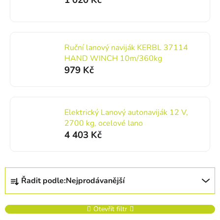
1 020 Kč
Ruční lanový naviják KERBL 37114
HAND WINCH 10m/360kg
979 Kč
Elektrický Lanový autonaviják 12 V,
2700 kg, ocelové lano
4 403 Kč
Řazení produktů
Řadit podle:
Nejprodávanější
Otevřít filtr