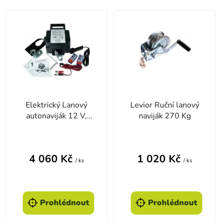
Výpis produktů
Elektrický Lanový
Levior Ruční lanový
autonaviják 12 V,
naviják 270 Kg
1361 kg / 2700 kg,
ocelové lano
4 060 Kč
1 020 Kč
/ ks
/ ks
Prohlédnout
Prohlédnout