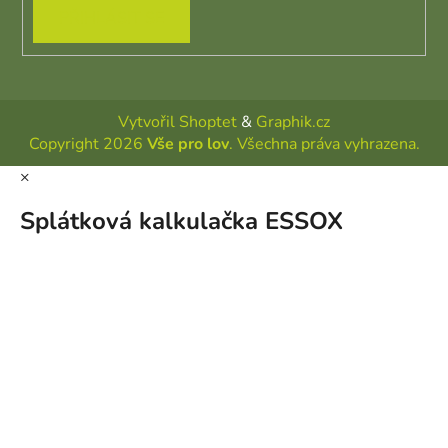
PŘIHLÁSIT SE
Vytvořil Shoptet
&
Graphik.cz
Copyright 2026
Vše pro lov
. Všechna práva vyhrazena.
×
Splátková kalkulačka ESSOX