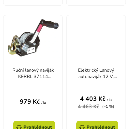
Ruční lanový naviják
Elektrický Lanový
KERBL 37114
autonaviják 12 V,
HAND WINCH
2700 kg, ocelové
10m/360kg
lano
4 403 Kč
/ ks
979 Kč
/ ks
4 463 Kč
(–1 %)
Prohlédnout
Prohlédnout