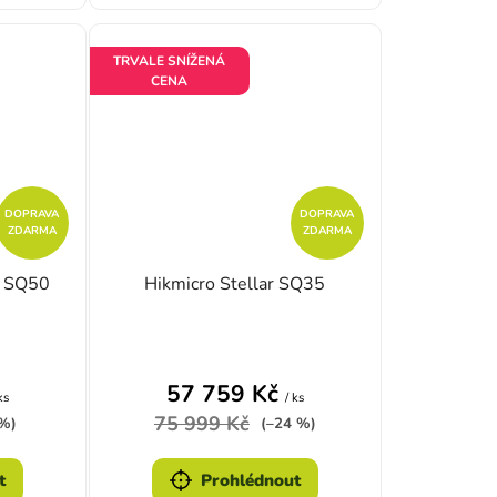
TRVALE SNÍŽENÁ
CENA
DOPRAVA
DOPRAVA
ZDARMA
ZDARMA
 SQ50
Hikmicro Stellar SQ35
zdiček.
é hodnocení produktu je 4,0 z 5 hvězdiček.
Průměrné hodnocení produktu je 
57 759 Kč
ks
/ ks
75 999 Kč
 %)
(–24 %)
t
Prohlédnout