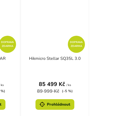
DOPRAVA
DOPRAVA
ZDARMA
ZDARMA
LAR
Hikmicro Stellar SQ35L 3.0
zdiček.
é hodnocení produktu je 5,0 z 5 hvězdiček.
Průměrné hodnocení produktu je 
85 499 Kč
/ ks
/ ks
89 999 Kč
 %)
(–5 %)
t
Prohlédnout