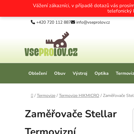
Vážení zákazníci, v případě dotazů vás prosí
telefonický
Přejít na obsah
+420 720 112 887
info@vseprolov.cz
Oblečení
Obuv
Výstroj
Optika
Termovi
Domů
/
Termovize
/
Termovize HIKMICRO
/
Zaměřovače Stel
Zaměřovače Stellar
Termovizní