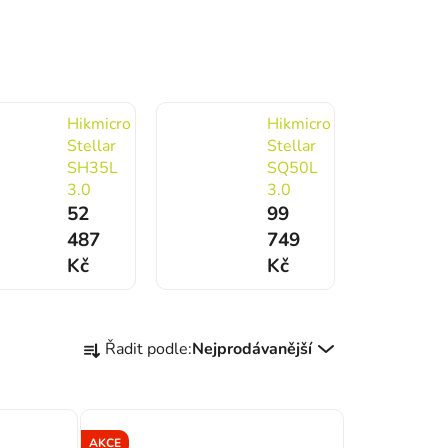
Hikmicro
Hikmicro
Stellar
Stellar
SH35L
SQ50L
3.0
3.0
52
99
487
749
Kč
Kč
Řazení produktů
Řadit podle:
Nejprodávanější
AKCE