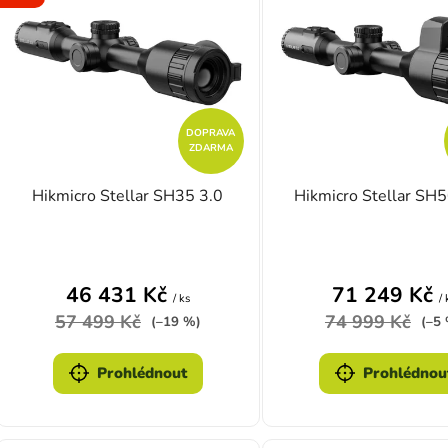
DOPRAVA
ZDARMA
Hikmicro Stellar SH35 3.0
Hikmicro Stellar SH5
Průměrné hodnocení produktu je 3,7 z 5 hvě
Průměrn
46 431 Kč
71 249 Kč
/ ks
/ 
57 499 Kč
74 999 Kč
(–19 %)
(–5
Prohlédnout
Prohlédnou