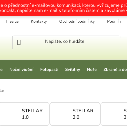
me o přednostní e-mailovou komunikaci, kterou vyřizujeme p
 kontakt, napište nám e-mail s telefonním číslem a zavoláme
Inzerce
Kontakty
Obchodní podmínky
Podmínky o
ze
Noční vidění
Fotopasti
Svítilny
Nože
Zbraně a do
lar
STELLAR
STELLAR
S
1.0
2.0
3