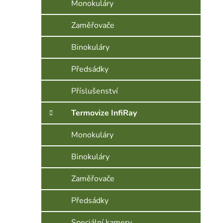
Monokuláry
Zaměřovače
Binokuláry
Předsádky
Příslušenství
Termovize InfiRay
Monokuláry
Binokuláry
Zaměřovače
Předsádky
Speciální kamery