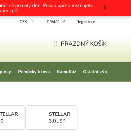
růběžně po celý den. Pokud upřednostňujete
 vám zpět.
CZK
Přihlášení
Registrace
chrany osobních údajů
Nákup na splátky
Tabulky velikosti
PRÁZDNÝ KOŠÍK
NÁKUPNÍ KOŠÍK
plňky
Pomůcky k lovu
Kamufláž
Ostatní výbava
Love
TELLAR
STELLAR
.0
3.0 ,,S''