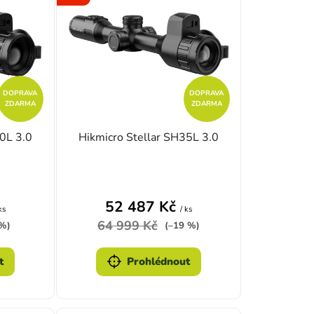
DOPRAVA
DOPRAVA
ZDARMA
ZDARMA
0L 3.0
Hikmicro Stellar SH35L 3.0
zdiček.
é hodnocení produktu je 4,0 z 5 hvězdiček.
Průměrné hodnocení produktu je 
52 487 Kč
ks
/ ks
64 999 Kč
 %)
(–19 %)
t
Prohlédnout