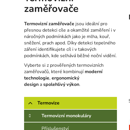
zaměřovače
Termovizní zaměřovače
jsou ideální pro
přesnou detekci cíle a okamžité zaměření i v
náročných podmínkách jako je mlha, kouř,
sněžení, prach apod. Díky detekci tepelného
záření identifikujete cíl i v takových
podmínkách, kde selhává běžné noční vidění.
Vyberte si z prověřených termovizních
zaměřovačů, které kombinují
moderní
technologie
,
ergonomický
design
a
spolehlivý výkon
.
Postranní panel
Kategorie
Přeskočit kategorie
Termovize
Termovizní monokuláry
Příslušenství