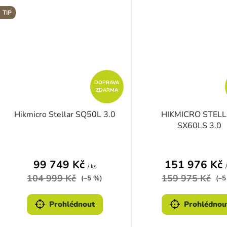
TIP
DOPRAVA
ZDARMA
Hikmicro Stellar SQ50L 3.0
HIKMICRO STEL
SX60LS 3.0
Průměrné hodnocení produktu je 4,6 z 5 hvě
Průměrn
99 749 Kč
151 976 Kč
/ ks
104 999 Kč
159 975 Kč
(–5 %)
(–5
Prohlédnout
Prohlédnou