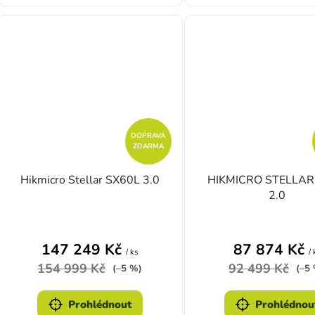
DOPRAVA
ZDARMA
Hikmicro Stellar SX60L 3.0
HIKMICRO STELLAR
2.0
Průměrné hodnocení produktu je 4,0 z 5 hvě
Průměrn
147 249 Kč
87 874 Kč
/ ks
/ 
154 999 Kč
92 499 Kč
(–5 %)
(–5
Prohlédnout
Prohlédnou