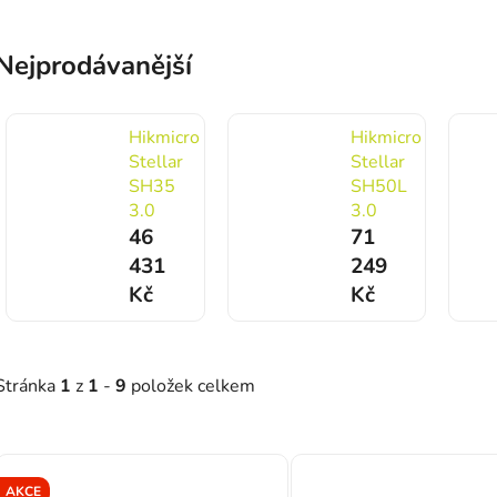
Nejprodávanější
Hikmicro
Hikmicro
Stellar
Stellar
SH35
SH50L
3.0
3.0
46
71
431
249
Kč
Kč
Stránka
1
z
1
-
9
položek celkem
Výpis produktů
AKCE