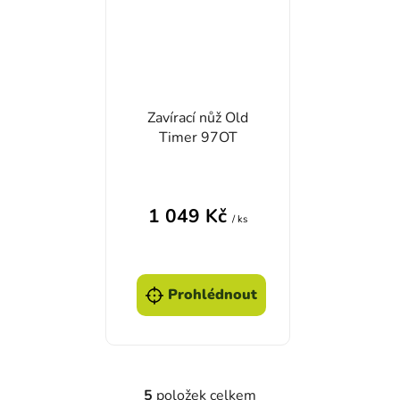
Zavírací nůž Old
Timer 97OT
1 049 Kč
/ ks
Prohlédnout
5
položek celkem