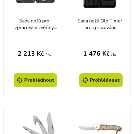
Sada nožů pro
Sada nožů Old Timer
zpracování zvěřiny
pro zpracování
Camp Field
zvěřiny Lightweight
Průměrné hodnocení produktu je 4,0 z 5 hvězd
Field
2 213 Kč
1 476 Kč
/ ks
/ ks
Prohlédnout
Prohlédnout