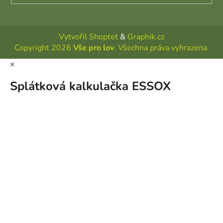
Vytvořil Shoptet
&
Graphik.cz
Copyright 2026
Vše pro lov
. Všechna práva vyhrazena.
×
Splátková kalkulačka ESSOX