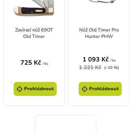
Zavírací nůž 69OT
Nůž Old Timer Pro
Old Timer
Hunter PHW
1 093 Kč
/ ks
725 Kč
/ ks
1 221 Kč
(–10 %)
Prohlédnout
Prohlédnout