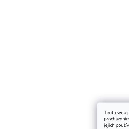
Tento web p
procházením
jejich použí