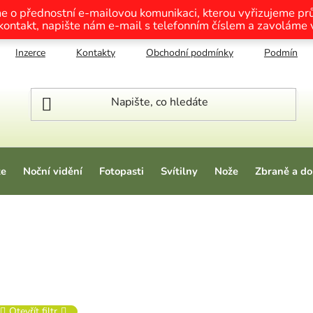
me o přednostní e-mailovou komunikaci, kterou vyřizujeme p
 kontakt, napište nám e-mail s telefonním číslem a zavoláme
Inzerce
Kontakty
Obchodní podmínky
Podmínky o
ze
Noční vidění
Fotopasti
Svítilny
Nože
Zbraně a do
Otevřít filtr