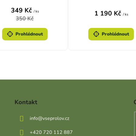
349 Kč
/ ks
1 190 Kč
/ ks
350 Kč
Prohlédnout
Prohlédnout
Ovládací prvky výpisu
Kontakt
info
@
vseprolov.cz
+420 720 112 887