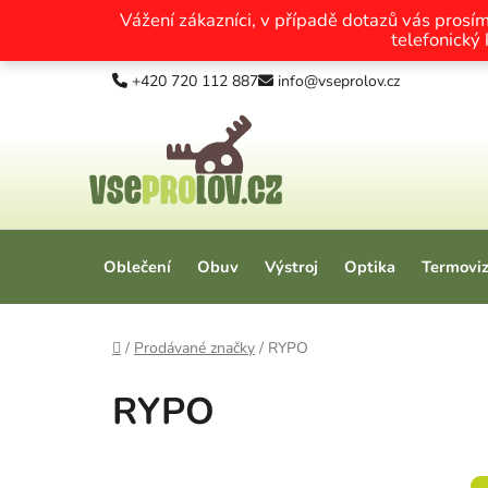
Vážení zákazníci, v případě dotazů vás prosí
telefonický
Přejít na obsah
+420 720 112 887
info@vseprolov.cz
Oblečení
Obuv
Výstroj
Optika
Termovi
Domů
/
Prodávané značky
/
RYPO
RYPO