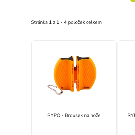
Stránka
1
z
1
-
4
položek celkem
Výpis produktů
RYPO - Brousek na nože
RYP