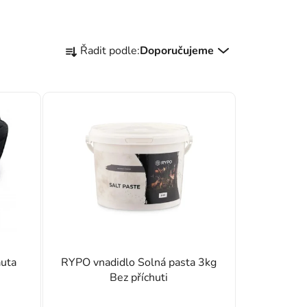
Řazení produktů
Řadit podle:
Doporučujeme
auta
RYPO vnadidlo Solná pasta 3kg
Bez příchuti