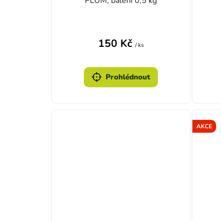
PLUM, balení 0,5 kg
150 Kč
/ ks
Prohlédnout
AKCE