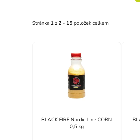
Stránka
1
z
2
-
15
položek celkem
Výpis produktů
BLACK FIRE Nordic Line CORN
BL
0,5 kg