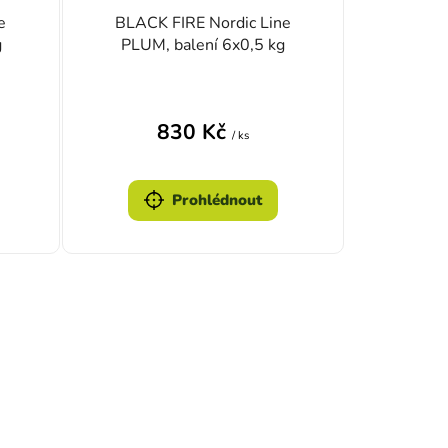
e
BLACK FIRE Nordic Line
g
PLUM, balení 6x0,5 kg
830 Kč
/ ks
Prohlédnout