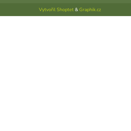
Vytvořil Shoptet
&
Graphik.cz