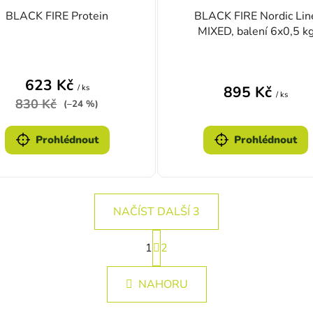
BLACK FIRE Protein
BLACK FIRE Nordic Lin
MIXED, balení 6x0,5 k
623 Kč
/ ks
895 Kč
/ ks
830 Kč
(–24 %)
Prohlédnout
Prohlédnout
NAČÍST DALŠÍ 3
Stránkování
1
2
Ovládací prvky výpisu
NAHORU