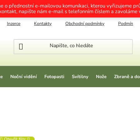
me o přednostní e-mailovou komunikaci, kterou vyřizujeme p
 kontakt, napište nám e-mail s telefonním číslem a zavoláme
Inzerce
Kontakty
Obchodní podmínky
Podmínky o
ze
Noční vidění
Fotopasti
Svítilny
Nože
Zbraně a do
Otevřít filtr