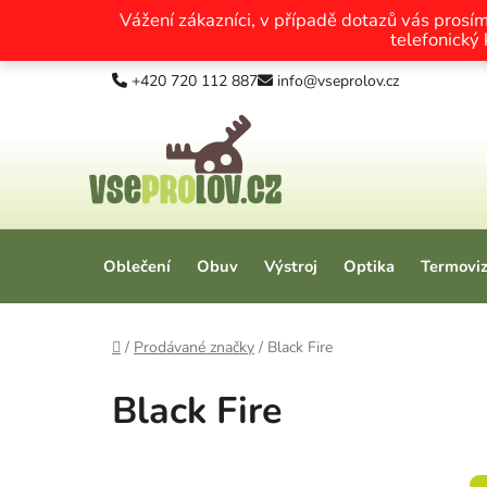
Vážení zákazníci, v případě dotazů vás prosí
telefonický
Přejít na obsah
+420 720 112 887
info@vseprolov.cz
Oblečení
Obuv
Výstroj
Optika
Termovi
Domů
/
Prodávané značky
/
Black Fire
Black Fire