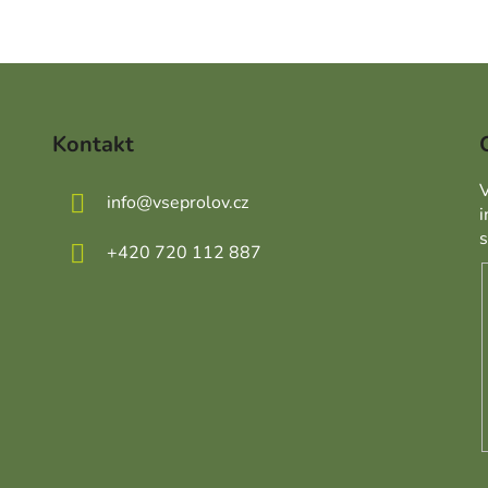
Kontakt
V
info
@
vseprolov.cz
+420 720 112 887