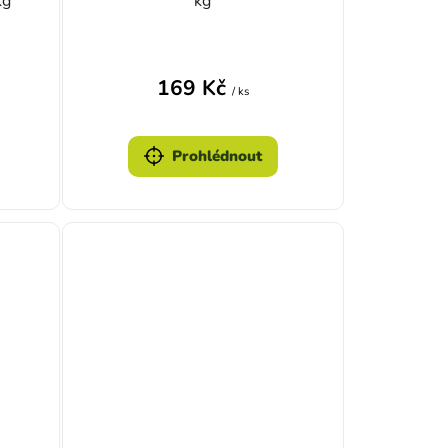
kg
kg
169 Kč
/ ks
Prohlédnout