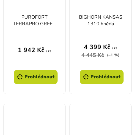
PUROFORT
BIGHORN KANSAS
TERRAPRO GREEN
1310 hnědá
S5
4 399 Kč
/ ks
1 942 Kč
/ ks
4 445 Kč
(–1 %)
Prohlédnout
Prohlédnout