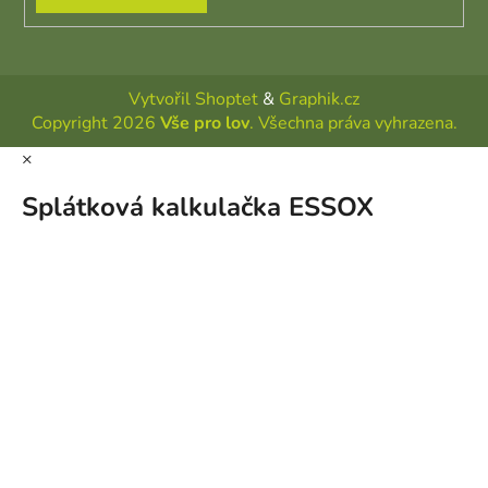
Vytvořil Shoptet
&
Graphik.cz
Copyright 2026
Vše pro lov
. Všechna práva vyhrazena.
×
Splátková kalkulačka ESSOX