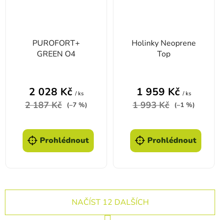
PUROFORT+
Holinky Neoprene
GREEN O4
Top
2 028 Kč
1 959 Kč
/ ks
/ ks
2 187 Kč
1 993 Kč
(–7 %)
(–1 %)
Prohlédnout
Prohlédnout
NAČÍST 12 DALŠÍCH
Stránkování