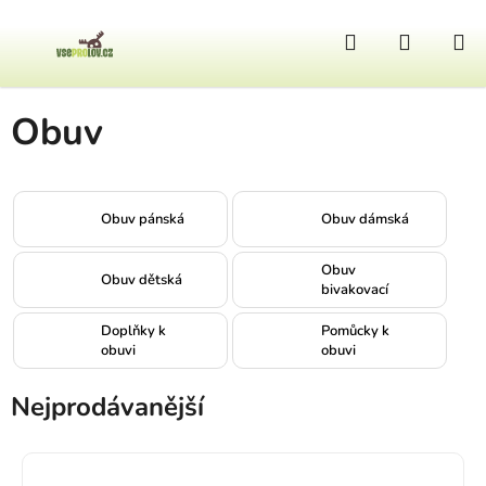
Přejít na obsah
Hledat
NÁKUP
Domů
/
Obuv
Obuv
Obuv pánská
Obuv dámská
Obuv
Obuv dětská
bivakovací
Doplňky k
Pomůcky k
obuvi
obuvi
Nejprodávanější