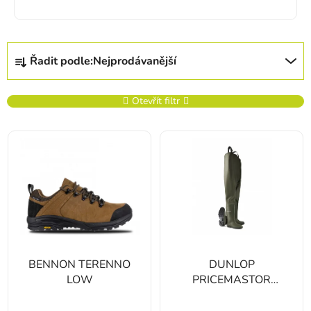
Řazení produktů
Řadit podle:
Nejprodávanější
Otevřít filtr
Výpis produktů
BENNON TERENNO
DUNLOP
LOW
PRICEMASTOR
prsačky
Průměrné hodnoc