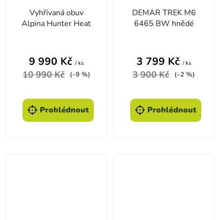
Vyhřívaná obuv
DEMAR TREK M6
Alpina Hunter Heat
6465 BW hnědé
Průměrné hodnocení produktu je 4,0 z 5 hvězd
9 990 Kč
3 799 Kč
/ ks
/ ks
10 990 Kč
3 900 Kč
(–9 %)
(–2 %)
Prohlédnout
Prohlédnout