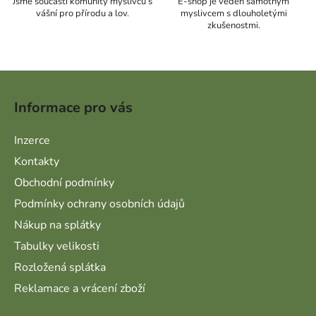
Jsme součástí komunity myslivců s
E-shop je veden samotným
vášní pro přírodu a lov.
myslivcem s dlouholetými
zkušenostmi.
Zápatí
Informace pro vás
Inzerce
Kontakty
Obchodní podmínky
Podmínky ochrany osobních údajů
Nákup na splátky
Tabulky velikosti
Rozložená splátka
Reklamace a vrácení zboží