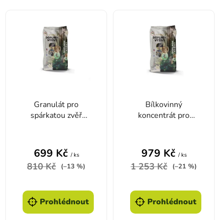
Výpis produktů
Granulát pro
Bílkovinný
spárkatou zvěř
koncentrát pro
TETRAO – parožení,
spárkatou zvěř
25 kg
TETRAO – parožení,
25 kg
699 Kč
979 Kč
/ ks
/ ks
810 Kč
1 253 Kč
(–13 %)
(–21 %)
Prohlédnout
Prohlédnout