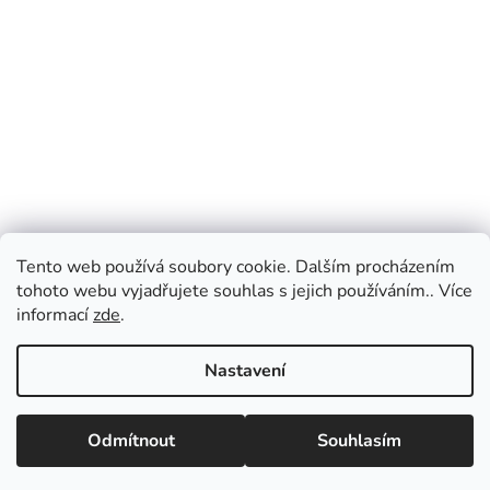
Tento web používá soubory cookie. Dalším procházením
tohoto webu vyjadřujete souhlas s jejich používáním.. Více
informací
zde
.
Nastavení
Vážení zákazníci, v případě dotazů vás prosíme
o přednostní e-mailovou komunikaci, kterou
Odmítnout
Souhlasím
vyřizujeme průběžně po celý den. Pokud
upřednostňujete telefonický kontakt, napište