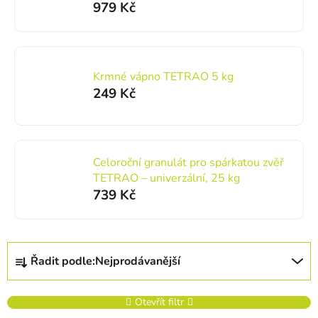
979 Kč
Krmné vápno TETRAO 5 kg
249 Kč
Celoroční granulát pro spárkatou zvěř
TETRAO – univerzální, 25 kg
739 Kč
Řazení produktů
Řadit podle:
Nejprodávanější
Otevřít filtr