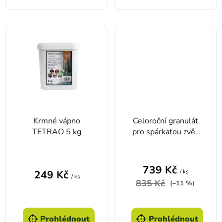
Krmné vápno
Celoroční granulát
TETRAO 5 kg
pro spárkatou zvěř
TETRAO –
univerzální, 25 kg
739 Kč
/ ks
249 Kč
/ ks
835 Kč
(–11 %)
Prohlédnout
Prohlédnout