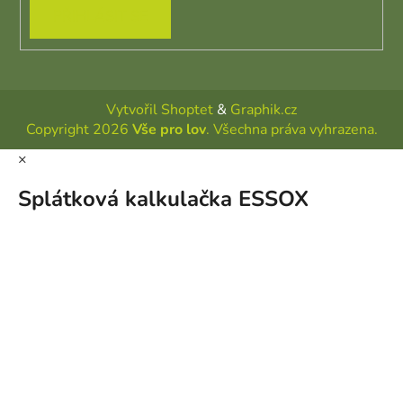
PŘIHLÁSIT SE
Vytvořil Shoptet
&
Graphik.cz
Copyright 2026
Vše pro lov
. Všechna práva vyhrazena.
×
Splátková kalkulačka ESSOX