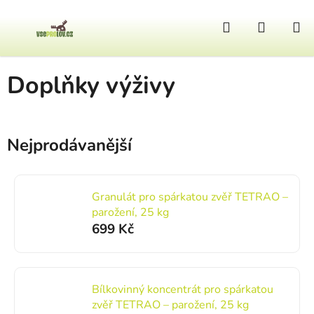
Přejít na obsah
Hledat
NÁKUP
Domů
/
Ostatní výbava
/
Pro ZVĚŘ
/
Doplňky výživy
Doplňky výživy
Nejprodávanější
Granulát pro spárkatou zvěř TETRAO –
parožení, 25 kg
699 Kč
Bílkovinný koncentrát pro spárkatou
zvěř TETRAO – parožení, 25 kg