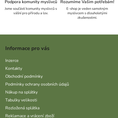
Podpora komunity myslivců
Rozumíme Vašim potřebám!
Jsme součástí komunity myslivců s
E-shop je veden samotným
vášní pro přírodu a lov.
myslivcem s dlouholetými
zkušenostmi.
Zápatí
Informace pro vás
Inzerce
Kontakty
Obchodní podmínky
Podmínky ochrany osobních údajů
Nákup na splátky
Tabulky velikosti
Rozložená splátka
Reklamace a vrácení zboží