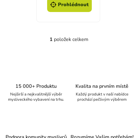
Prohlédnout
1
položek celkem
Ovládací prvky výpisu
15 000+ Produktu
Kvalita na prvním místě
Nejširší a nejkvalitnější výběr
Každý produkt v naší nabídce
mysliveckého vybavení na trhu.
prochází pečlivým výběrem
Podpora komunity myslivců
Rozumíme Vašim potřebám!