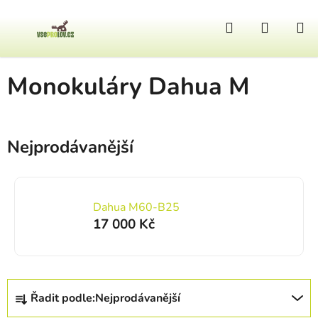
Přejít na obsah
Hledat
NÁKUP
Domů
/
Termovize
/
Termovize PIXFRA
/
Monokuláry Dahua M
Monokuláry Dahua M
Nejprodávanější
Dahua M60-B25
17 000 Kč
Řazení produktů
Řadit podle:
Nejprodávanější