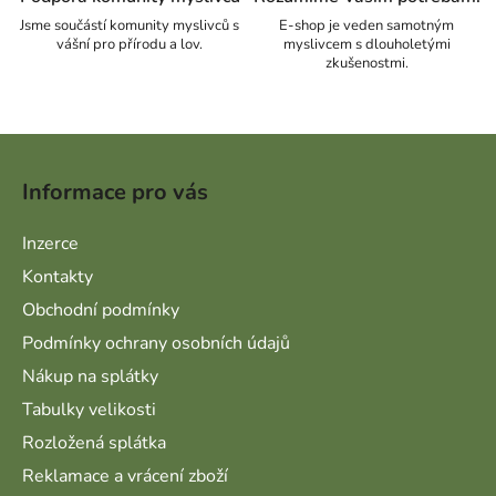
Jsme součástí komunity myslivců s
E-shop je veden samotným
vášní pro přírodu a lov.
myslivcem s dlouholetými
zkušenostmi.
Zápatí
Informace pro vás
Inzerce
Kontakty
Obchodní podmínky
Podmínky ochrany osobních údajů
Nákup na splátky
Tabulky velikosti
Rozložená splátka
Reklamace a vrácení zboží