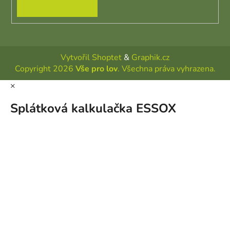
PŘIHLÁSIT SE
Vytvořil Shoptet
&
Graphik.cz
Copyright 2026
Vše pro lov
. Všechna práva vyhrazena.
×
Splátková kalkulačka ESSOX