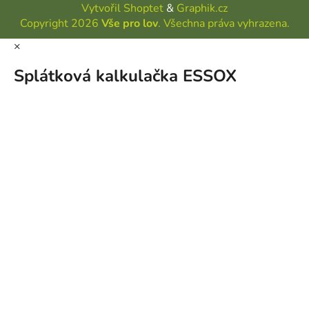
Vytvořil Shoptet
&
Graphik.cz
Copyright 2026
Vše pro lov
. Všechna práva vyhrazena.
×
Splátková kalkulačka ESSOX