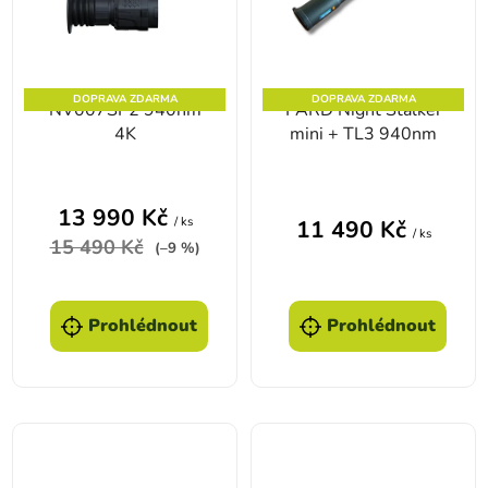
DOPRAVA ZDARMA
DOPRAVA ZDARMA
NV007SP2 940nm
PARD Night Stalker
4K
mini + TL3 940nm
Průměrné hodnocení produktu je 4,1 z 5 hvězd
13 990 Kč
/ ks
11 490 Kč
/ ks
15 490 Kč
(–9 %)
Prohlédnout
Prohlédnout