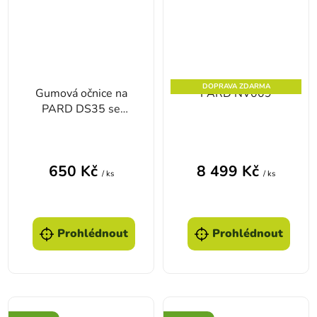
DOPRAVA ZDARMA
Gumová očnice na
PARD NV009
PARD DS35 se
závitem
650 Kč
8 499 Kč
/ ks
/ ks
Prohlédnout
Prohlédnout