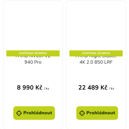
DOPRAVA ZDARMA
DOPRAVA ZDARMA
PARD NV007V2
PARD Night Stalker
940 Pro
4K 2.0 850 LRF
8 990 Kč
22 489 Kč
/ ks
/ ks
Prohlédnout
Prohlédnout