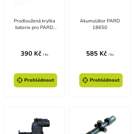
Prodloužená krytka
Akumulátor PARD
baterie pro PARD
18650
NV007, NV008 a
FD1 LRF originál
390 Kč
585 Kč
/ ks
/ ks
Prohlédnout
Prohlédnout