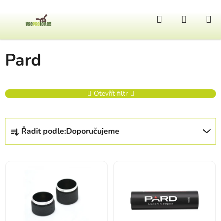
Přejít na obsah
Hledat
NÁKUP
Domů
/
Prodávané značky
/
Pard
Pard
Otevřít filtr
Řazení produktů
Řadit podle:
Doporučujeme
Výpis produktů