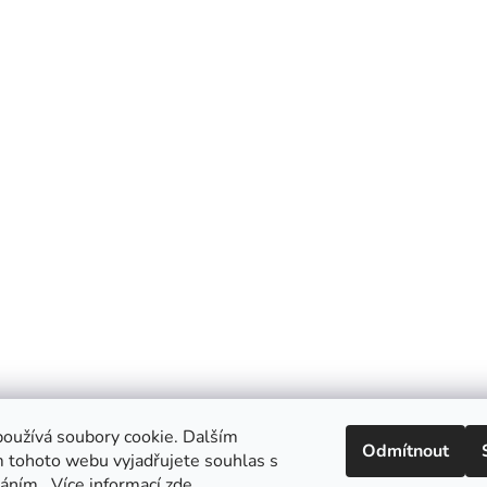
oužívá soubory cookie. Dalším
Odmítnout
 tohoto webu vyjadřujete souhlas s
váním.. Více informací
zde
.