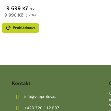
9 699 Kč
/ ks
9 990 Kč
(–2 %)
Prohlédnout
Ovládací prvky výpisu
Kontakt
V
info
@
vseprolov.cz
+420 720 112 887