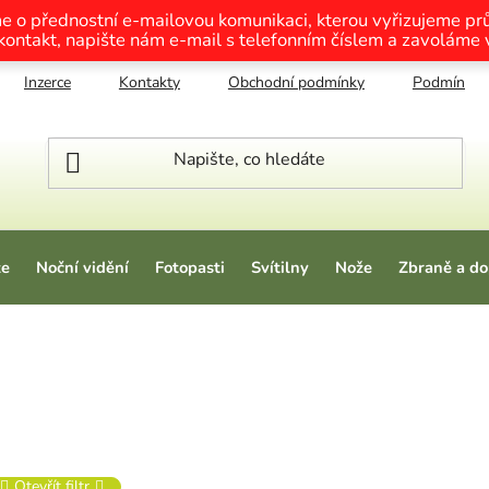
me o přednostní e-mailovou komunikaci, kterou vyřizujeme p
 kontakt, napište nám e-mail s telefonním číslem a zavoláme
Inzerce
Kontakty
Obchodní podmínky
Podmínky o
ze
Noční vidění
Fotopasti
Svítilny
Nože
Zbraně a do
Otevřít filtr