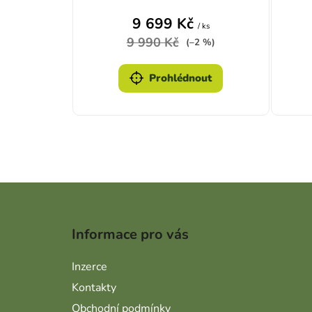
9 699 Kč
/ ks
9 990 Kč
(–2 %)
Prohlédnout
Zápatí
Informace pro vás
Inzerce
Kontakty
Obchodní podmínky