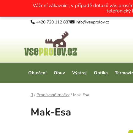
Vážení zákazníci, v případě dotazů vás prosí
telefonický
Přejít na obsah
+420 720 112 887
info@vseprolov.cz
Oblečení
Obuv
Výstroj
Optika
Termovi
Domů
/
Prodávané značky
/
Mak-Esa
Mak-Esa