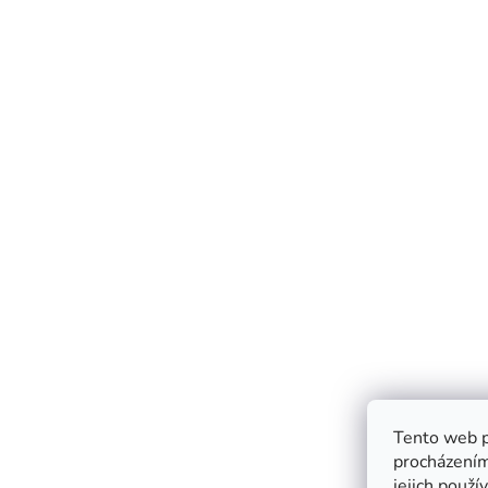
Tento web p
procházením
jejich použí