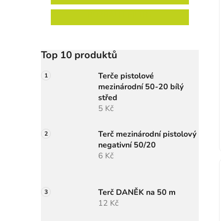
ROZBALIT FILTR
Top 10 produktů
Terče pistolové
mezinárodní 50-20 bílý
střed
5 Kč
Terč mezinárodní pistolový
negativní 50/20
6 Kč
Terč DANĚK na 50 m
12 Kč