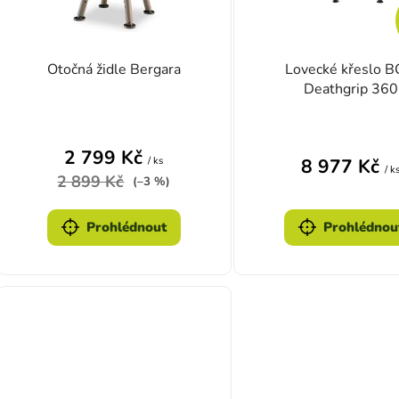
Otočná židle Bergara
Lovecké křeslo 
Deathgrip 360
2 799 Kč
/ ks
8 977 Kč
/ k
2 899 Kč
(–3 %)
Prohlédnout
Prohlédnou