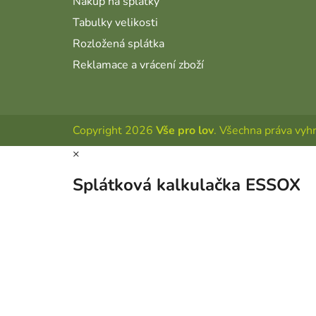
Nákup na splátky
Tabulky velikosti
Rozložená splátka
Reklamace a vrácení zboží
Copyright 2026
Vše pro lov
. Všechna práva vyh
×
Splátková kalkulačka ESSOX