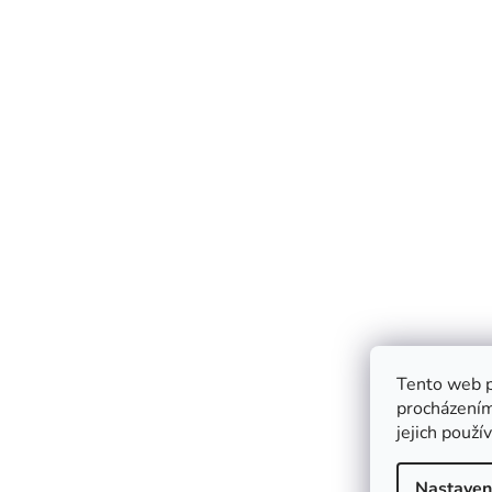
Tento web p
procházením
jejich použí
Nastaven