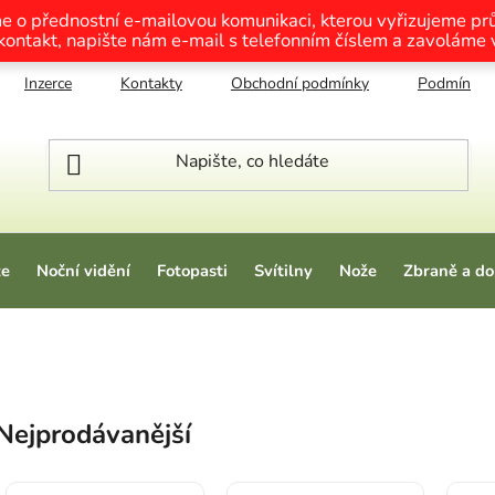
me o přednostní e-mailovou komunikaci, kterou vyřizujeme p
 kontakt, napište nám e-mail s telefonním číslem a zavoláme
Inzerce
Kontakty
Obchodní podmínky
Podmínky o
ze
Noční vidění
Fotopasti
Svítilny
Nože
Zbraně a do
Nejprodávanější