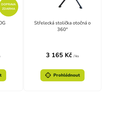
DOPRAVA
ZDARMA
BOG
Střelecká stolička otočná o
360°
Průměrné hodnocení produktu je 
3 165 Kč
s
/ ks
t
Prohlédnout