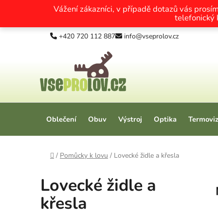
Vážení zákazníci, v případě dotazů vás prosí
telefonický
Přejít na obsah
+420 720 112 887
info@vseprolov.cz
Oblečení
Obuv
Výstroj
Optika
Termovi
Domů
/
Pomůcky k lovu
/
Lovecké židle a křesla
Lovecké židle a
křesla