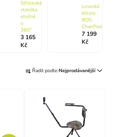
Střelecká
Lovecké
stolička
křeslo
otočná
BOG
o
ChairPod
360°
7 199
3 165
Kč
Kč
Řazení produktů
Řadit podle:
Nejprodávanější