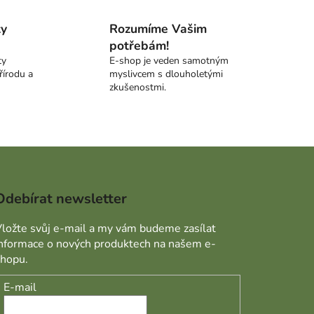
ty
Rozumíme Vašim
potřebám!
ty
E-shop je veden samotným
řírodu a
myslivcem s dlouholetými
zkušenostmi.
Odebírat newsletter
ložte svůj e-mail a my vám budeme zasílat
informace o nových produktech na našem e-
shopu.
E-mail