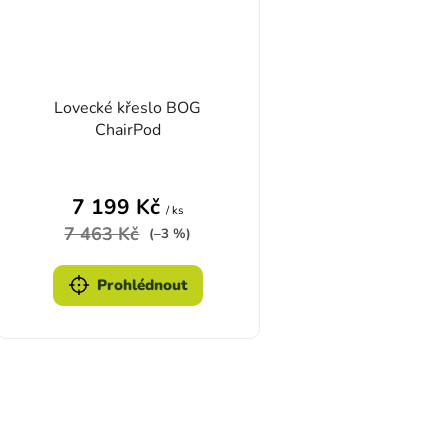
Lovecké křeslo BOG
ChairPod
7 199 Kč
/ ks
7 463 Kč
(–3 %)
Prohlédnout
Ovlád