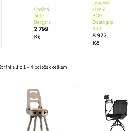
Lovecké
Otočná
křeslo
židle
BOG
Bergara
Deathgrip
2 799
360
8 977
Kč
Kč
Stránka
1
z
1
-
4
položek celkem
Výpis produktů