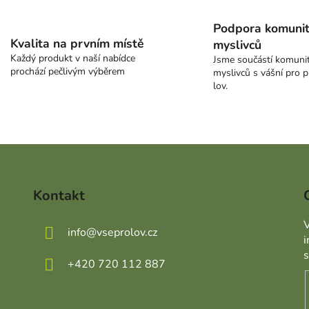
Podpora komuni
Kvalita na prvním místě
myslivců
Každý produkt v naší nabídce
Jsme součástí komuni
prochází pečlivým výběrem
myslivců s vášní pro p
lov.
Kontakt
V
info
@
vseprolov.cz
+420 720 112 887