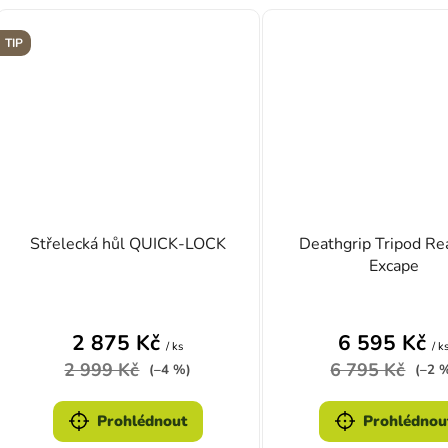
TIP
Střelecká hůl QUICK-LOCK
Deathgrip Tripod Re
Excape
Průměrné hodnocení produktu je 4,0 z 5 hvě
Průměrn
2 875 Kč
6 595 Kč
/ ks
/ k
2 999 Kč
6 795 Kč
(–4 %)
(–2 
Prohlédnout
Prohlédnou