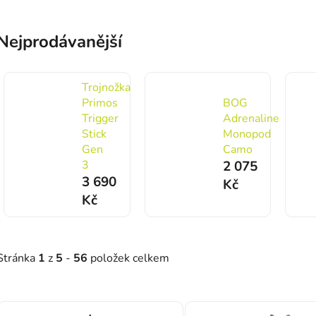
Nejprodávanější
Trojnožka
Primos
BOG
Trigger
Adrenaline
Stick
Monopod
Gen
Camo
3
2 075
3 690
Kč
Kč
Stránka
1
z
5
-
56
položek celkem
Výpis produktů