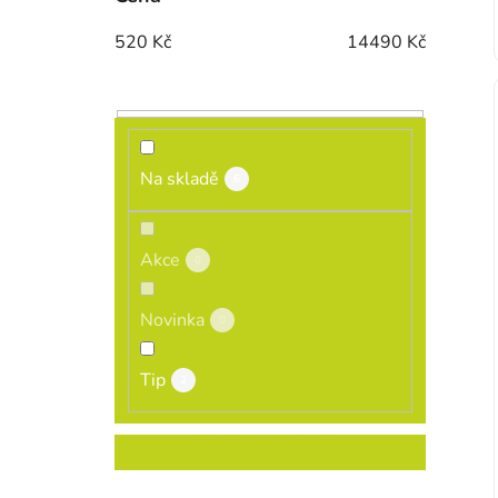
520
Kč
14490
Kč
Na skladě
6
Akce
0
Novinka
0
Tip
2
ROZBALIT FILTR