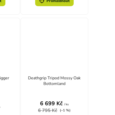
t
Prohlédnout
igger
Deathgrip Tripod Mossy Oak
Bottomland
zdiček.
é hodnocení produktu je 4,0 z 5 hvězdiček.
6 699 Kč
/ ks
s
6 795 Kč
(–1 %)