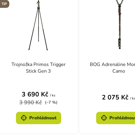
TIP
Trojnožka Primos Trigger
BOG Adrenaline Mo
Stick Gen 3
Camo
Průměrné hodnocení produktu je 4,3 z 5 hvě
3 690 Kč
/ ks
2 075 Kč
/ k
3 990 Kč
(–7 %)
Prohlédnout
Prohlédnou