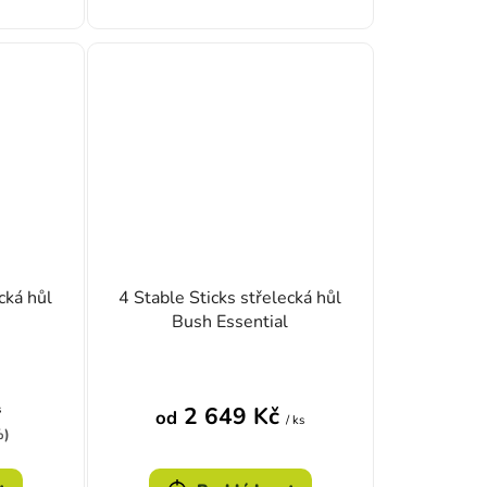
cká hůl
4 Stable Sticks střelecká hůl
Bush Essential
s
2 649 Kč
od
/ ks
%)