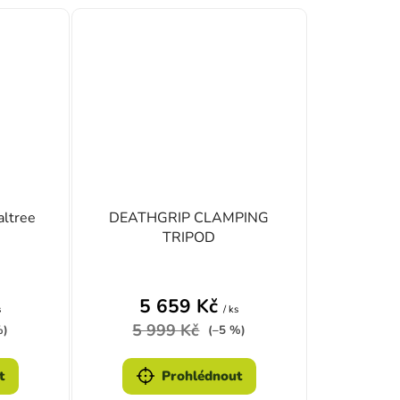
altree
DEATHGRIP CLAMPING
TRIPOD
zdiček.
é hodnocení produktu je 5,0 z 5 hvězdiček.
5 659 Kč
s
/ ks
5 999 Kč
%)
(–5 %)
t
Prohlédnout