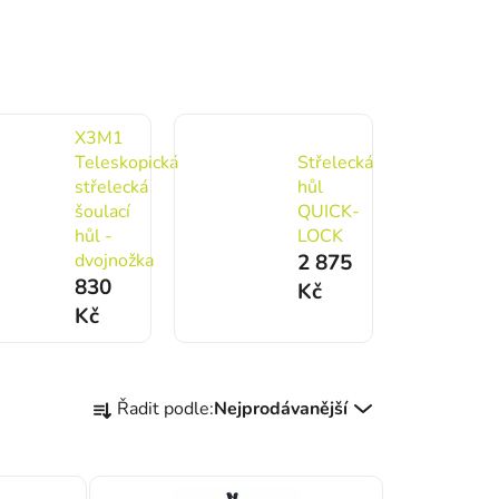
X3M1
Teleskopická
Střelecká
střelecká
hůl
šoulací
QUICK-
hůl -
LOCK
dvojnožka
2 875
830
Kč
Kč
Řazení produktů
Řadit podle:
Nejprodávanější