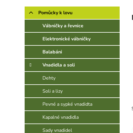
Postranní panel
Kategorie
Přeskočit kategorie
Pomůcky k lovu
Vábničky a řevnice
Elektronické vábničky
Balabáni
Vnadidla a soli
Dehty
Soli a lizy
Pevné a sypké vnadidta
Kapalné vnadidla
Sady vnadidel