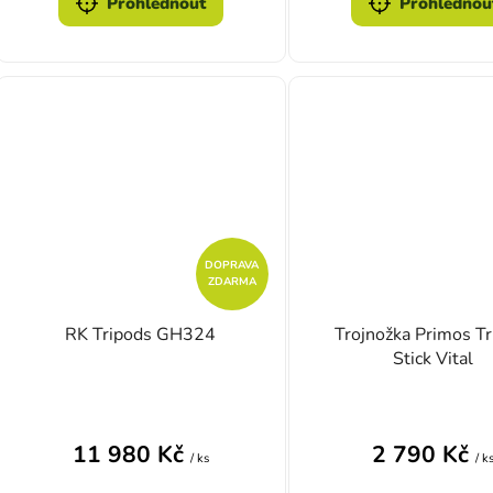
Prohlédnout
Prohlédnou
DOPRAVA
ZDARMA
RK Tripods GH324
Trojnožka Primos Tr
Stick Vital
Průměrné hodnocení produktu je 4,0 z 5 hvě
Průměrn
11 980 Kč
2 790 Kč
/ ks
/ k