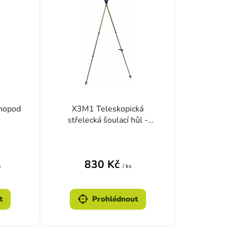
nopod
X3M1 Teleskopická
střelecká šoulací hůl -
dvojnožka
zdiček.
830 Kč
s
/ ks
t
Prohlédnout