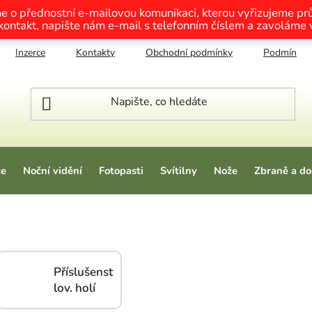
me o přednostní e-mailovou komunikaci, kterou vyřizujeme p
 kontakt, napište nám e-mail s telefonním číslem a zavoláme
Inzerce
Kontakty
Obchodní podmínky
Podmínky o
ze
Noční vidění
Fotopasti
Svítilny
Nože
Zbraně a do
Příslušenství
lov. holí