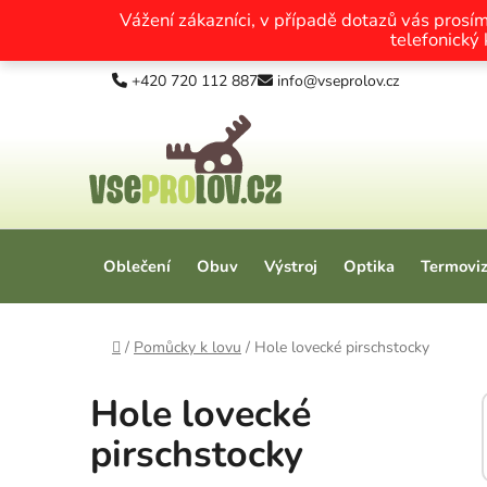
Vážení zákazníci, v případě dotazů vás prosí
telefonický
Přejít na obsah
+420 720 112 887
info@vseprolov.cz
Oblečení
Obuv
Výstroj
Optika
Termovi
Domů
/
Pomůcky k lovu
/
Hole lovecké pirschstocky
Hole lovecké
pirschstocky