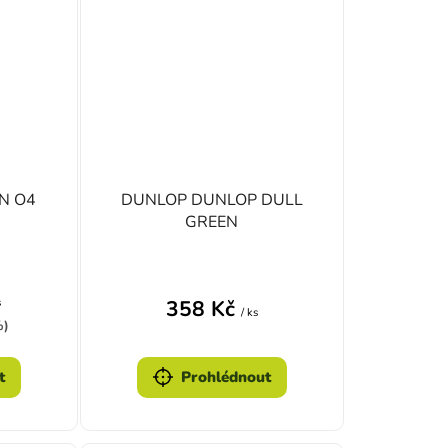
N O4
DUNLOP DUNLOP DULL
GREEN
s
358 Kč
/ ks
%)
t
Prohlédnout