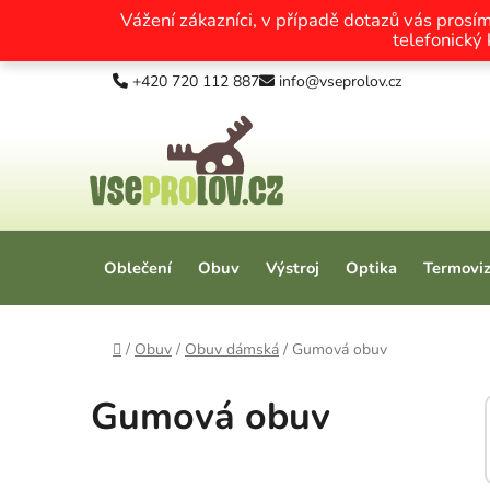
Vážení zákazníci, v případě dotazů vás prosí
telefonický
Přejít na obsah
+420 720 112 887
info@vseprolov.cz
Oblečení
Obuv
Výstroj
Optika
Termovi
Domů
/
Obuv
/
Obuv dámská
/
Gumová obuv
Gumová obuv
Postranní panel
Kategorie
Přeskočit kategorie