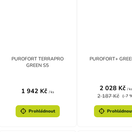
PUROFORT TERRAPRO
PUROFORT+ GREE
GREEN S5
2 028 Kč
/ k
1 942 Kč
/ ks
2 187 Kč
(–7 
Prohlédnout
Prohlédnou