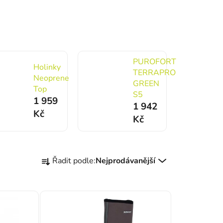
PUROFORT
Holinky
TERRAPRO
Neoprene
GREEN
Top
S5
1 959
1 942
Kč
Kč
Řazení produktů
Řadit podle:
Nejprodávanější