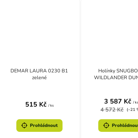
DEMAR LAURA 0230 B1
Holínky SNUGB
zelené
WILDLANDER DU
3 587 Kč
/ k
515 Kč
/ ks
4 572 Kč
(–21 
Prohlédnout
Prohlédnou