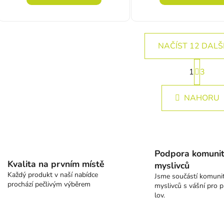
NAČÍST 12 DALŠ
Stránk
1
3
Ovlád
NAHORU
Podpora komuni
Kvalita na prvním místě
myslivců
Každý produkt v naší nabídce
Jsme součástí komuni
prochází pečlivým výběrem
myslivců s vášní pro p
lov.