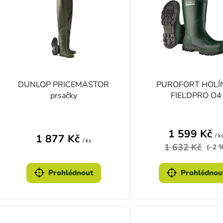
DUNLOP PRICEMASTOR
PUROFORT HOLÍ
prsačky
FIELDPRO O4
Průměrné hodnocení produktu je 4,0 z 5 hvě
1 599 Kč
/ k
1 877 Kč
/ ks
1 632 Kč
(–2 
Prohlédnout
Prohlédnou