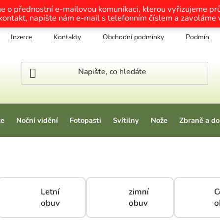
me o přednostní e-mailovou komunikaci, kterou vyřizujeme p
 kontakt, napište nám e-mail s telefonním číslem a zavoláme
Inzerce
Kontakty
Obchodní podmínky
Podmínky o
ze
Noční vidění
Fotopasti
Svítilny
Nože
Zbraně a do
Letní
zimní
C
obuv
obuv
o