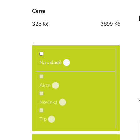
Cena
325
Kč
3899
Kč
Na skladě
2
Akce
0
Novinka
0
Tip
0
ROZBALIT FILTR