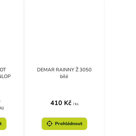
OOT
DEMAR RAINNY Ž 3050
NLOP
bílé
s
410 Kč
/ ks
%)
t
Prohlédnout