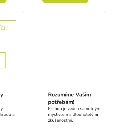
ÍCH
ování
ací prvky výpisu
ty
Rozumíme Vašim
potřebám!
ty
E-shop je veden samotným
řírodu a
myslivcem s dlouholetými
zkušenostmi.