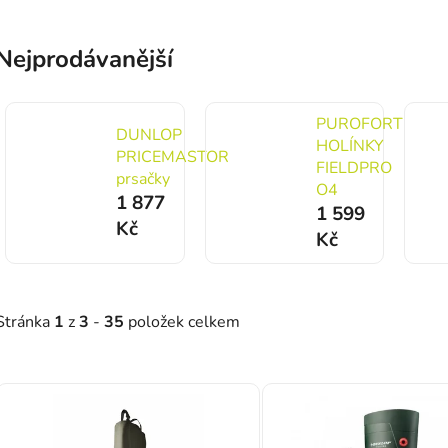
Nejprodávanější
PUROFORT
DUNLOP
HOLÍNKY
PRICEMASTOR
FIELDPRO
prsačky
O4
1 877
1 599
Kč
Kč
Stránka
1
z
3
-
35
položek celkem
Výpis produktů