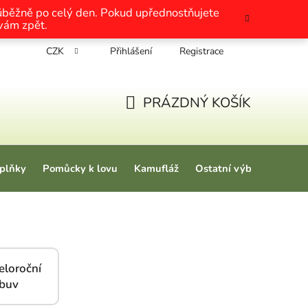
růběžně po celý den. Pokud upřednostňujete
 vám zpět.
CZK
Přihlášení
Registrace
chrany osobních údajů
Nákup na splátky
Tabulky velikosti
PRÁZDNÝ KOŠÍK
NÁKUPNÍ KOŠÍK
plňky
Pomůcky k lovu
Kamufláž
Ostatní výbava
Love
eloroční
buv