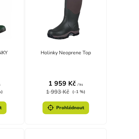
NKY
Holinky Neoprene Top
zdiček.
1 959 Kč
s
/ ks
1 993 Kč
%)
(–1 %)
t
Prohlédnout