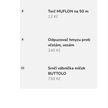
Terč MUFLON na 50 m
12 Kč
Odpuzovač hmyzu proti
včelám, vosám
240 Kč
Srnčí vábnička míček
BUTTOLO
750 Kč