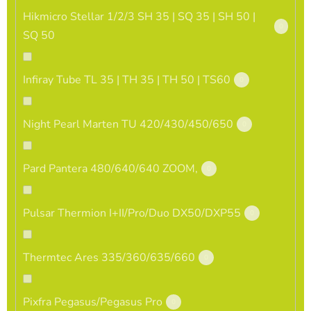
Hikmicro Stellar 1/2/3 SH 35 | SQ 35 | SH 50 |
0
SQ 50
Infiray Tube TL 35 | TH 35 | TH 50 | TS60
0
Night Pearl Marten TU 420/430/450/650
0
Pard Pantera 480/640/640 ZOOM,
0
Pulsar Thermion I+II/Pro/Duo DX50/DXP55
0
Thermtec Ares 335/360/635/660
0
Pixfra Pegasus/Pegasus Pro
0