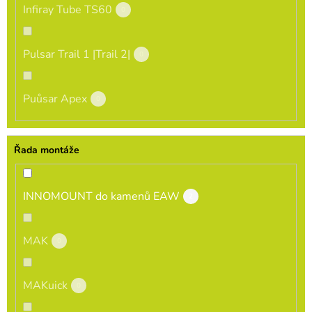
Infiray Tube TS60
0
Pulsar Trail 1 |Trail 2|
0
Puůsar Apex
0
Řada montáže
INNOMOUNT do kamenů EAW
2
MAK
0
MAKuick
0