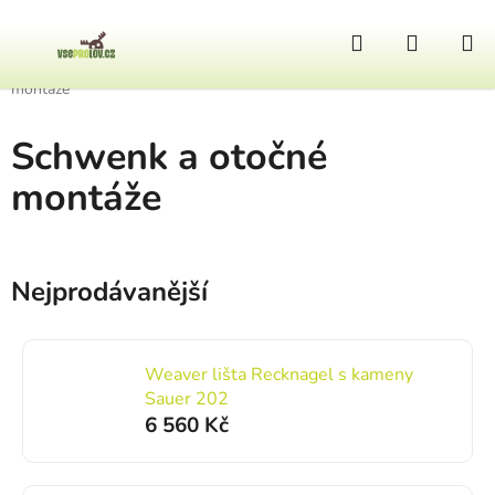
Přejít na obsah
Hledat
NÁKUP
Domů
/
Zbraně a doplňky
/
Zbraňové montáže
/
Schwenk a otočné
montáže
Schwenk a otočné
montáže
Nejprodávanější
Weaver lišta Recknagel s kameny
Sauer 202
6 560 Kč