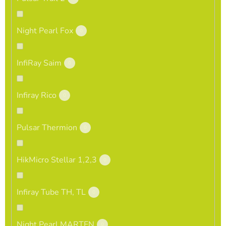
Night Pearl Fox
0
InfiRay Saim
0
Infiray Rico
0
Pulsar Thermion
0
HikMicro Stellar 1,2,3
0
Infiray Tube TH, TL
0
Night Pearl MARTEN
0