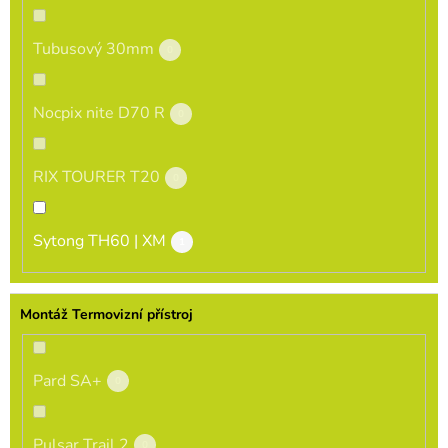
Tubusový 30mm
0
Nocpix nite D70 R
0
RIX TOURER T20
0
Sytong TH60 | XM
1
Montáž Termovizní přístroj
Pard SA+
0
Pulsar Trail 2
0