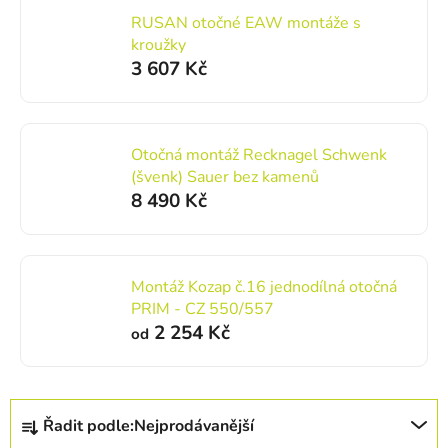
RUSAN otočné EAW montáže s
kroužky
3 607 Kč
Otočná montáž Recknagel Schwenk
(švenk) Sauer bez kamenů
8 490 Kč
Montáž Kozap č.16 jednodílná otočná
PRIM - CZ 550/557
2 254 Kč
od
Řazení produktů
Řadit podle:
Nejprodávanější