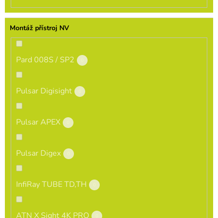
Montáž přístroj NV
Pard 008S / SP2
0
Pulsar Digisight
0
Pulsar APEX
0
Pulsar Digex
0
InfiRay TUBE TD,TH
0
ATN X Sight 4K PRO
0