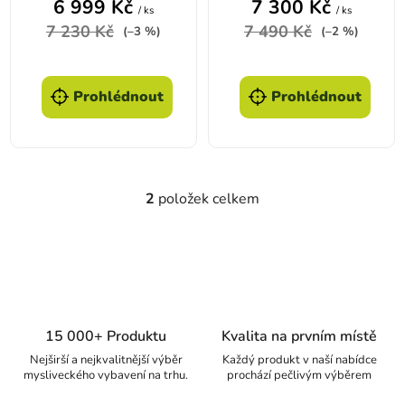
6 999 Kč
7 300 Kč
/ ks
/ ks
7 230 Kč
7 490 Kč
(–3 %)
(–2 %)
Prohlédnout
Prohlédnout
2
položek celkem
Ovládací prvky výpisu
15 000+ Produktu
Kvalita na prvním místě
Nejširší a nejkvalitnější výběr
Každý produkt v naší nabídce
mysliveckého vybavení na trhu.
prochází pečlivým výběrem