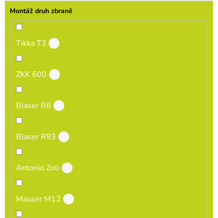
Montáž druh zbraně
Tikka T3
2
ZKK 600
1
Blaser R8
1
Blaser R93
1
Antonio Zoli
1
Mauser M12
5