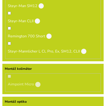
Steyr-Man SM12
1
Steyr-Man CLII
1
Remington 700 Short
1
Steyr-Mannlicher L Cl, Pro, Ex, SM12, CLII
1
Montáž kolimátor
Aimpoint Micro
0
Montáž optika