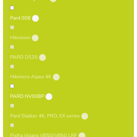
Pard 008
1
Hikvision
0
PARD DS35
0
Hikmicro Alpex 4K
0
PARD NV008P
1
Pard Stalker 4K, PRO, EX series
0
Pixfra Volans V850/V850 LRF
0