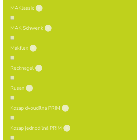
MAKlassic
0
MAK Schwenk
0
Makflex
0
Recknagel
0
Rusan
0
Kozap dvoudílná PRIM
0
Kozap jednodílná PRIM
0