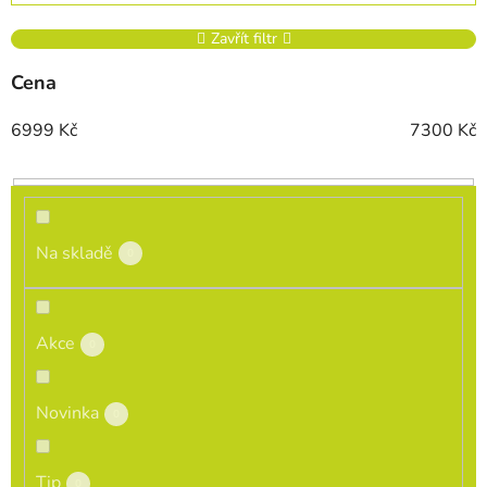
Zavřít filtr
Cena
6999
Kč
7300
Kč
Na skladě
0
Akce
0
Novinka
0
Tip
0