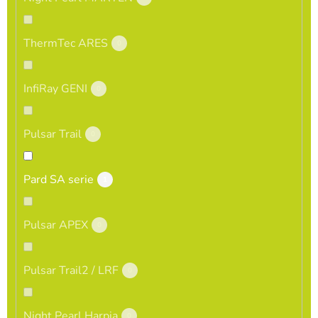
ThermTec ARES
0
InfiRay GENI
0
Pulsar Trail
0
Pard SA serie
1
Pulsar APEX
0
Pulsar Trail2 / LRF
0
Night Pearl Harpia
0