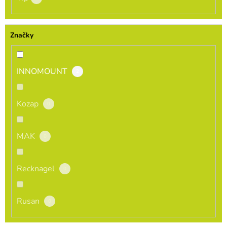
Značky
INNOMOUNT
2
Kozap
0
MAK
0
Recknagel
0
Rusan
0