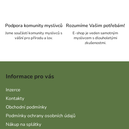
Podpora komunity myslivců
Rozumíme Vašim potřebám!
Jsme součástí komunity myslivců s
E-shop je veden samotným
vášní pro přírodu a lov.
myslivcem s dlouholetými
zkušenostmi.
Zápatí
Informace pro vás
Inzerce
Kontakty
Obchodní podmínky
Podmínky ochrany osobních údajů
Nákup na splátky