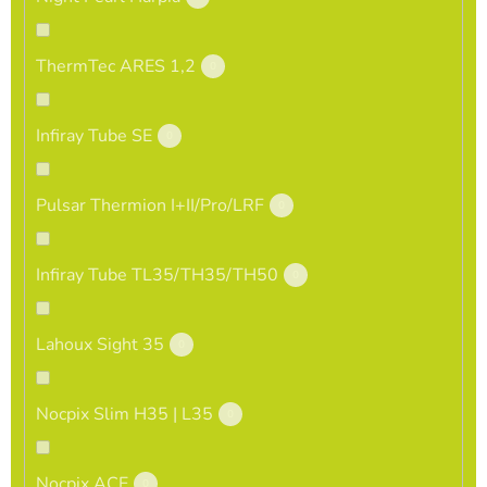
ThermTec ARES 1,2
0
Infiray Tube SE
0
Pulsar Thermion I+II/Pro/LRF
0
Infiray Tube TL35/TH35/TH50
0
Lahoux Sight 35
0
Nocpix Slim H35 | L35
0
Nocpix ACE
0