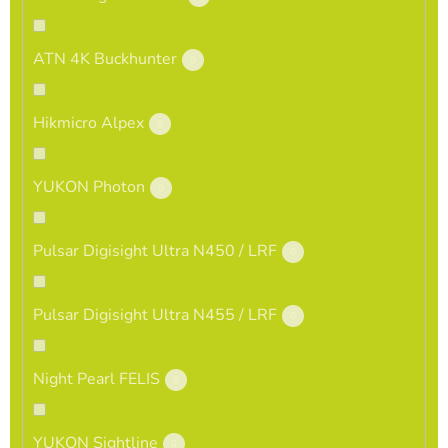
ATN 4K Buckhunter
0
Hikmicro Alpex
0
YUKON Photon
0
Pulsar Digisight Ultra N450 / LRF
0
Pulsar Digisight Ultra N455 / LRF
0
Night Pearl FELIS
0
YUKON Sightline
0