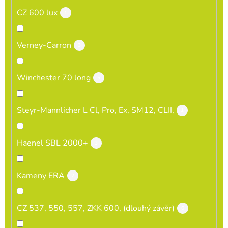
CZ 600 lux
1
Verney-Carron
3
Winchester 70 long
5
Steyr-Mannlicher L Cl, Pro, Ex, SM12, CLII,
1
Haenel SBL 2000+
3
Kameny ERA
2
CZ 537, 550, 557, ZKK 600, (dlouhý závěr)
6