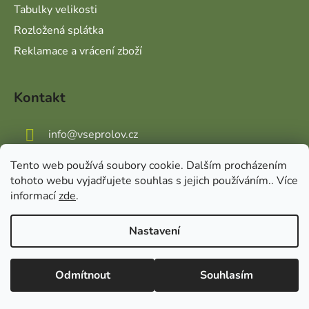
Tabulky velikosti
Rozložená splátka
Reklamace a vrácení zboží
Kontakt
info
@
vseprolov.cz
Tento web používá soubory cookie. Dalším procházením
+420 720 112 887
tohoto webu vyjadřujete souhlas s jejich používáním.. Více
informací
zde
.
Odebírat newsletter
Nastavení
Vložte svůj e-mail a my vám budeme zasílat informace o
Vážení zákazníci, v případě dotazů vás prosíme
nových produktech na našem e-shopu.
o přednostní e-mailovou komunikaci, kterou
Odmítnout
Souhlasím
vyřizujeme průběžně po celý den. Pokud
upřednostňujete telefonický kontakt, napište
E-mail
nám e-mail s telefonním číslem a zavoláme