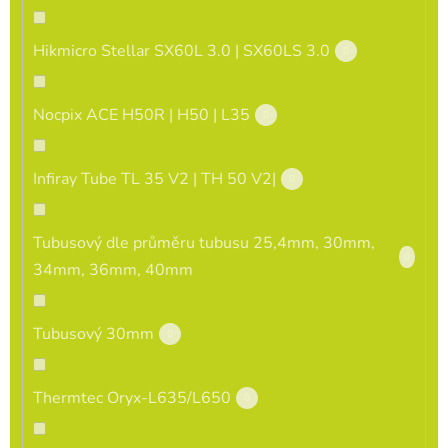
Hikmicro Stellar SX60L 3.0 | SX60LS 3.0
0
Nocpix ACE H50R | H50 | L35
0
Infiray Tube TL 35 V2 | TH 50 V2|
0
Tubusový dle průměru tubusu 25,4mm, 30mm,
0
34mm, 36mm, 40mm
Tubusový 30mm
0
Thermtec Oryx-L635/L650
0