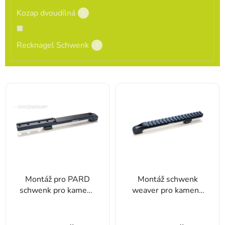
Kozap dvoudílná
0
Recknagel Schwenk
0
Výpis produktů
Montáž pro PARD
Montáž schwenk
schwenk pro kameny
weaver pro kameny
EAW Na Sauer 202
EAW Krico