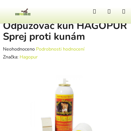
Přejít na obsah
Hledat
NÁKUP
Domů
/
Ostatní výbava
/
Odpuzovač kun HAGOPUR Sprej proti kunám
Odpuzovač kun HAGOPUR
Sprej proti kunám
Průměrné hodnocení produktu je 0,0 z 5 hvězdiček.
Neohodnoceno
Podrobnosti hodnocení
Značka:
Hagopur