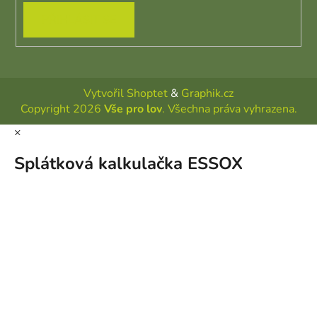
PŘIHLÁSIT SE
Vytvořil Shoptet
&
Graphik.cz
Copyright 2026
Vše pro lov
. Všechna práva vyhrazena.
×
Splátková kalkulačka ESSOX