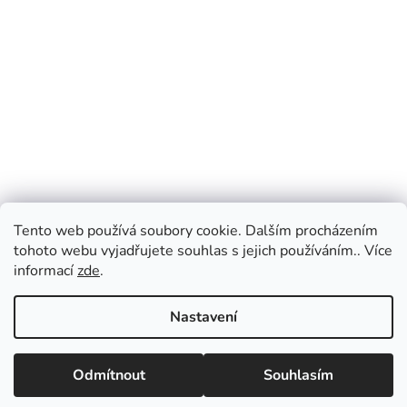
Tento web používá soubory cookie. Dalším procházením
tohoto webu vyjadřujete souhlas s jejich používáním.. Více
informací
zde
.
Nastavení
Vážení zákazníci, v případě dotazů vás prosíme
o přednostní e-mailovou komunikaci, kterou
Odmítnout
Souhlasím
vyřizujeme průběžně po celý den. Pokud
upřednostňujete telefonický kontakt, napište