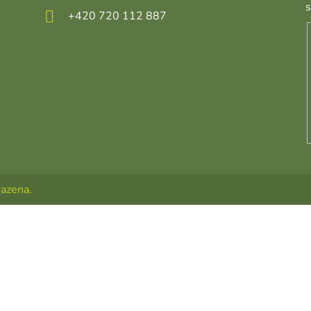
+420 720 112 887
razena.