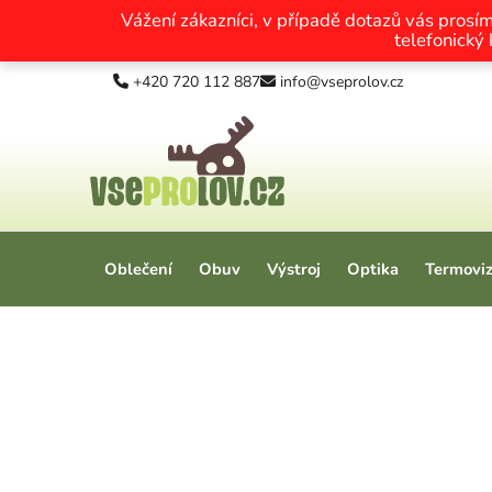
Vážení zákazníci, v případě dotazů vás prosí
telefonický
Přejít na obsah
+420 720 112 887
info@vseprolov.cz
Oblečení
Obuv
Výstroj
Optika
Termovi