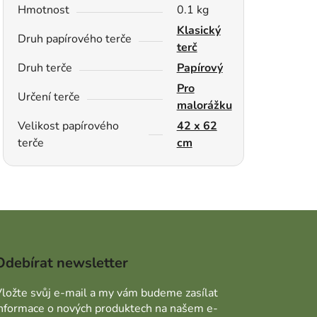
Hmotnost
0.1 kg
Klasický
Druh papírového terče
terč
Druh terče
Papírový
Pro
Určení terče
malorážku
Velikost papírového
42 x 62
terče
cm
Odebírat newsletter
ložte svůj e-mail a my vám budeme zasílat
informace o nových produktech na našem e-