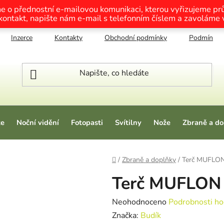
me o přednostní e-mailovou komunikaci, kterou vyřizujeme p
 kontakt, napište nám e-mail s telefonním číslem a zavoláme
Inzerce
Kontakty
Obchodní podmínky
Podmínky o
ze
Noční vidění
Fotopasti
Svítilny
Nože
Zbraně a do
Domů
/
Zbraně a doplňky
/
Terč MUFLON
Terč MUFLON 
Průměrné hodnocení produktu je
Neohodnoceno
Podrobnosti ho
Značka:
Budík