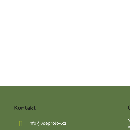
Kontakt
V
info
@
vseprolov.cz