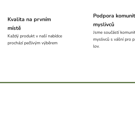
Podpora komuni
Kvalita na prvním
myslivců
místě
Jsme součástí komuni
Každý produkt v naší nabídce
myslivců s vášní pro p
prochází pečlivým výběrem
lov.