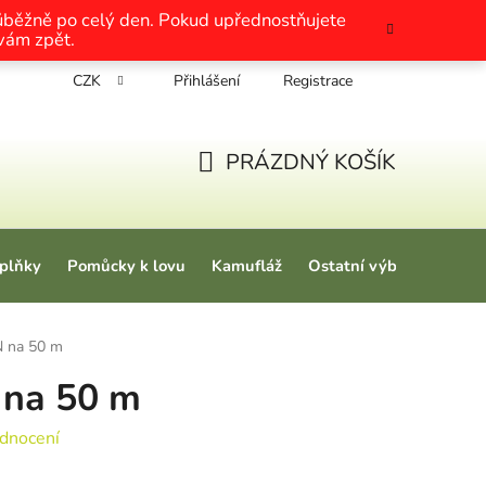
růběžně po celý den. Pokud upřednostňujete
 vám zpět.
CZK
Přihlášení
Registrace
chrany osobních údajů
Nákup na splátky
Tabulky velikosti
PRÁZDNÝ KOŠÍK
NÁKUPNÍ KOŠÍK
plňky
Pomůcky k lovu
Kamufláž
Ostatní výbava
Love
 na 50 m
na 50 m
 0,0 z 5 hvězdiček.
dnocení