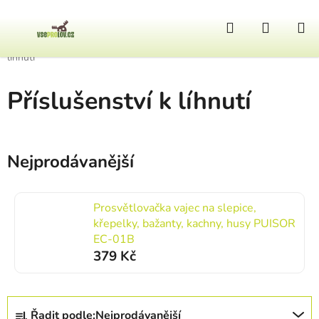
Přejít na obsah
Hledat
NÁKUP
Domů
/
Ostatní výbava
/
Obory a bažantnice
/
Líhně
/
Příslušenství k
líhnutí
Příslušenství k líhnutí
Nejprodávanější
Prosvětlovačka vajec na slepice,
křepelky, bažanty, kachny, husy PUISOR
EC-01B
379 Kč
Řazení produktů
Řadit podle:
Nejprodávanější