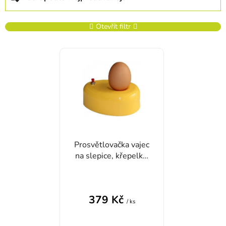
Otevřít filtr
Výpis produktů
Prosvětlovačka vajec
na slepice, křepelky,
bažanty, kachny, husy
PUISOR EC-01B
379 Kč
/ ks