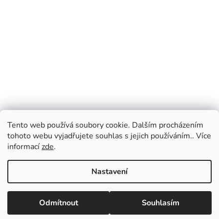
Tento web používá soubory cookie. Dalším procházením
tohoto webu vyjadřujete souhlas s jejich používáním.. Více
informací
zde
.
Nastavení
Vážení zákazníci, v případě dotazů vás prosíme
o přednostní e-mailovou komunikaci, kterou
Odmítnout
Souhlasím
vyřizujeme průběžně po celý den. Pokud
upřednostňujete telefonický kontakt, napište