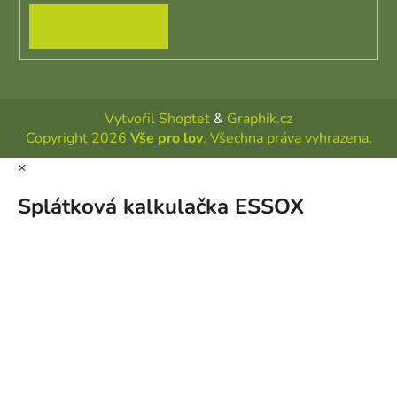
PŘIHLÁSIT SE
Vytvořil Shoptet
&
Graphik.cz
Copyright 2026
Vše pro lov
. Všechna práva vyhrazena.
×
Splátková kalkulačka ESSOX