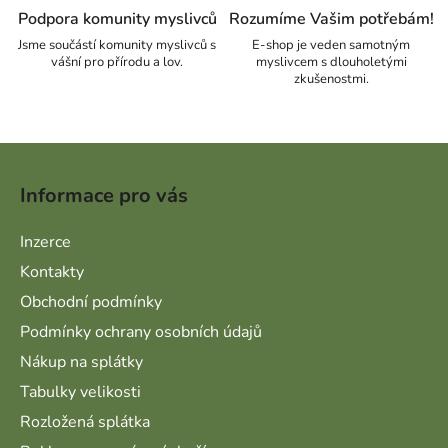
Podpora komunity myslivců
Rozumíme Vašim potřebám!
Jsme součástí komunity myslivců s
E-shop je veden samotným
vášní pro přírodu a lov.
myslivcem s dlouholetými
zkušenostmi.
Zápatí
Informace pro vás
Inzerce
Kontakty
Obchodní podmínky
Podmínky ochrany osobních údajů
Nákup na splátky
Tabulky velikosti
Rozložená splátka