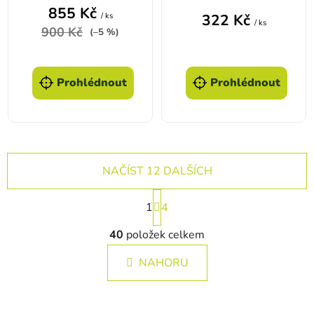
855 Kč
/ ks
322 Kč
/ ks
900 Kč
(–5 %)
Prohlédnout
Prohlédnout
NAČÍST 12 DALŠÍCH
Stránkování
1
4
Ovládací prvky výpisu
40
položek celkem
NAHORU