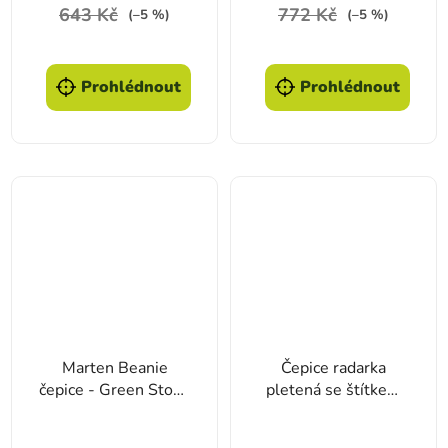
643 Kč
772 Kč
(–5 %)
(–5 %)
Prohlédnout
Prohlédnout
Marten Beanie
Čepice radarka
čepice - Green Stone
pletená se štítkem
& Bark
AFARS akryl