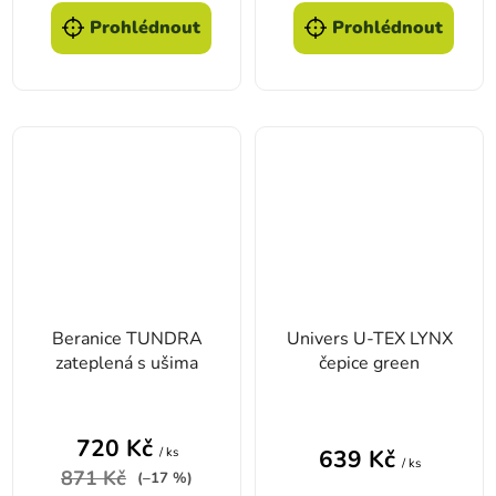
Prohlédnout
Prohlédnout
Beranice TUNDRA
Univers U-TEX LYNX
zateplená s ušima
čepice green
720 Kč
/ ks
639 Kč
/ ks
871 Kč
(–17 %)