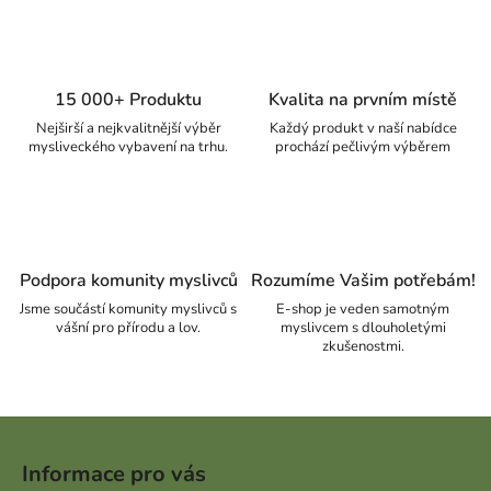
15 000+ Produktu
Kvalita na prvním místě
Nejširší a nejkvalitnější výběr
Každý produkt v naší nabídce
mysliveckého vybavení na trhu.
prochází pečlivým výběrem
Podpora komunity myslivců
Rozumíme Vašim potřebám!
Jsme součástí komunity myslivců s
E-shop je veden samotným
vášní pro přírodu a lov.
myslivcem s dlouholetými
zkušenostmi.
Zápatí
Informace pro vás