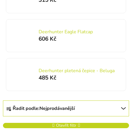
315 Kč
Deerhunter Eagle Flatcap
606 Kč
Deerhunter pletená čepice - Beluga
485 Kč
Řazení produktů
Řadit podle:
Nejprodávanější
Otevřít filtr