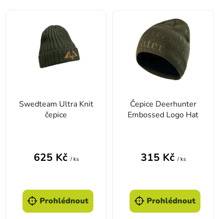
Výpis produktů
Swedteam Ultra Knit
Čepice Deerhunter
čepice
Embossed Logo Hat
625 Kč
315 Kč
/ ks
/ ks
Prohlédnout
Prohlédnout