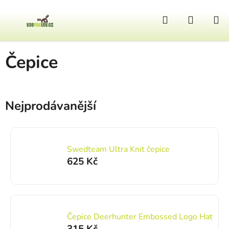
Přejít na obsah
Hledat
NÁKUP
Domů
/
Oblečení
/
Dámské
/
Kloubouky a čepice
/
Čepice
Čepice
Nejprodávanější
Swedteam Ultra Knit čepice
625 Kč
Čepice Deerhunter Embossed Logo Hat