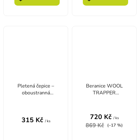
Pletená čepice –
Beranice WOOL
oboustranná
TRAPPER
Deerhunter
kostkovaná HNĚDÁ
Cumberland
720 Kč
/ ks
315 Kč
/ ks
869 Kč
(–17 %)